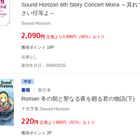
Sound Horizon 6th Story Concert Moir
さい仔等よ～
Sound Horizon
¥2,090
円
定価より3,986円（65%）おトク
獲得ポイント 19P
在庫なし
発売年月日：2009/03/25
中古
書籍
単行本
Roman 冬の朝と聖なる夜を廻る君の物語(下)
十文字青,Sound Horizon
¥220
円
定価より990円（81%）おトク
獲得ポイント 2P