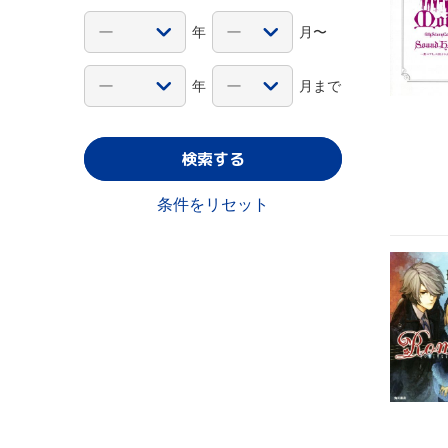
年
月〜
年
月まで
検索する
条件をリセット