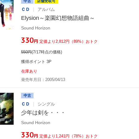
中古
店舗受取可
ＣＤ
アルバム
Elysion～楽園幻想物語組曲～
Sound Horizon
¥330
円
定価より2,812円（89%）おトク
550
円
(7/17時点の価格)
獲得ポイント 3P
在庫あり
発売年月日：2005/04/13
中古
ＣＤ
シングル
少年は剣を・・・
Sound Horizon
¥330
円
定価より1,241円（78%）おトク