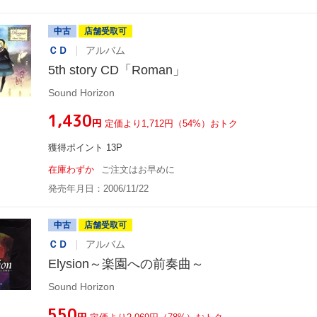
中古
店舗受取可
ＣＤ
アルバム
5th story CD「Roman」
Sound Horizon
¥1,430
円
定価より1,712円（54%）おトク
獲得ポイント 13P
在庫わずか
ご注文はお早めに
発売年月日：2006/11/22
中古
店舗受取可
ＣＤ
アルバム
Elysion～楽園への前奏曲～
Sound Horizon
¥550
円