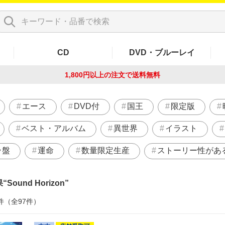
CD
DVD・ブルーレイ
1,800円以上の注文で
送料無料
エース
DVD付
国王
限定版
ベスト・アルバム
異世界
イラスト
ラ盤
運命
数量限定生産
ストーリー性があ
果
Sound Horizon
件（全97件）