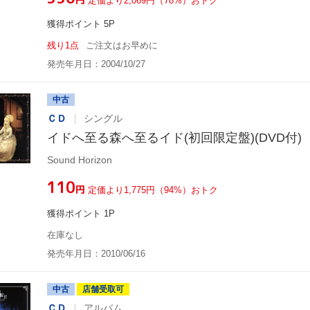
定価より2,069円（78%）おトク
獲得ポイント 5P
残り1点
ご注文はお早めに
発売年月日：2004/10/27
中古
ＣＤ
シングル
イドへ至る森へ至るイド(初回限定盤)(DVD付)
Sound Horizon
¥110
円
定価より1,775円（94%）おトク
獲得ポイント 1P
在庫なし
発売年月日：2010/06/16
中古
店舗受取可
ＣＤ
アルバム