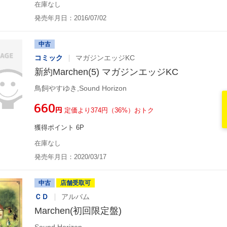
在庫なし
発売年月日：2016/07/02
中古
コミック
マガジンエッジKC
新約Marchen(5) マガジンエッジKC
鳥飼やすゆき,Sound Horizon
¥660
円
定価より374円（36%）おトク
獲得ポイント 6P
在庫なし
発売年月日：2020/03/17
中古
店舗受取可
ＣＤ
アルバム
Marchen(初回限定盤)