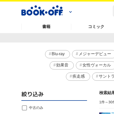
書籍
コミック
Blu-ray
メジャーデビュー
効果音
女性ヴォーカル
疾走感
サント
絞り込み
検索結
1件～30
中古のみ