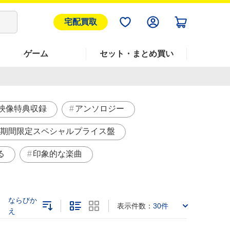
宅配買取
ゲーム
セット・まとめ買い
映像特典収録
アンソロジー
期間限定スペシャルプライス盤
る
印象的な楽曲
ならびか
表示件数：
30件
え