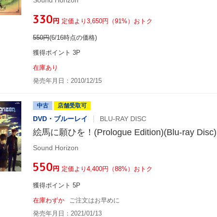
Sound Horizon
¥330
円
定価より3,650円（91%）おトク
550
円
(6/16時点の価格)
獲得ポイント 3P
在庫あり
発売年月日：2010/12/15
中古
店舗受取可
DVD・ブルーレイ
BLU-RAY DISC
絵馬に願ひを！(Prologue Edition)(Blu-ray Disc)
Sound Horizon
¥550
円
定価より4,400円（88%）おトク
獲得ポイント 5P
在庫わずか
ご注文はお早めに
発売年月日：2021/01/13