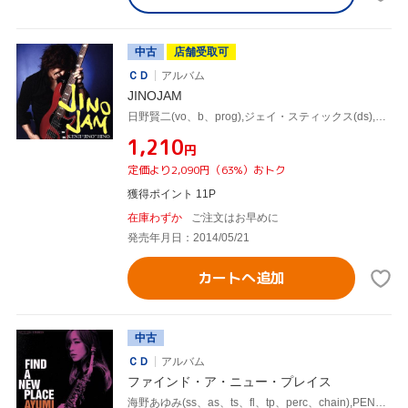
中古
店舗受取可
ＣＤ
アルバム
JINOJAM
日野賢二(vo、b、prog),ジェイ・スティックス(ds),マサ小浜(g),PENNY-K(key),NOBU-K(key),アンディ・ウルフ(sax),日野皓正(tp),Maru
¥1,210
円
定価より2,090円（63%）おトク
獲得ポイント 11P
在庫わずか
ご注文はお早めに
発売年月日：2014/05/21
カートへ追加
中古
ＣＤ
アルバム
ファインド・ア・ニュー・プレイス
海野あゆみ(ss、as、ts、fl、tp、perc、chain),PENNY-K(keyboads synthesizers),半田彬倫(keyboads synthesizers、prog、tremolo vocoder),野崎洋一(keyboads synthesizers),Jin Miyamoto(perc),KB(perc、g、prog、tremolo vocoder),KEIKO(b、p、prog),Akira Yanagihara(b)