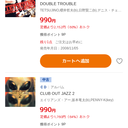
DOUBLE TROUBLE
TETSUJINO,櫻井哲夫(b),日野賢二(b),デニス・チェンバース(ds),フユ(ds),丈青(key),PENNY-K(key),マサ小浜(g)
¥990
円
定価より2,152円（68%）おトク
獲得ポイント 9P
残り1点
ご注文はお早めに
発売年月日：2008/11/05
カートへ追加
中古
ＣＤ
アルバム
CLUB OUT JAZZ 2
エイリアンズ・アー,坂本竜太(b),PENNY-K(key)
¥990
円
定価より1,760円（64%）おトク
獲得ポイント 9P