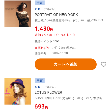
中古
ＣＤ
アルバム
PORTRAIT OF NEW YORK
牧山純子(vn),幾見雅博(key、prg、arr、g),VOIX DOUCE,PENNY-K(key),坂本竜太(b),Ken Keng(perc),B-BANDJ,松原秀樹(b)
¥1,430
円
定価より330円（18%）おトク
獲得ポイント 13P
在庫わずか
ご注文はお早めに
発売年月日：2007/11/28
カートへ追加
中古
ＣＤ
アルバム
LOTUS FLOWER
SHANTI,西山`HANK'史翁(el-g、ac-g、el-b),木原良輔(el-g、ac-g),小沼ようすけ(el-g、ac-g),クリヤ・マコト(p),PENNY-K(key、org),フィリップ・ウー(org),ジェイ・スティックス(ds)
¥693
円