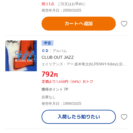
残り1点
ご注文はお早めに
発売年月日：2000/10/25
カートへ追加
中古
ＣＤ
アルバム
CLUB OUT JAZZ
エイリアンズ・アー,坂本竜太(b),PENNY-K(key),沼澤尚,あらきゆうこ(ds),BANANA ICE,田中義人(g)
¥792
円
定価より1,408円（64%）おトク
獲得ポイント 7P
在庫なし
発売年月日：1999/10/25
入荷したら
知りたい