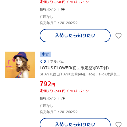
定価より2,240円（76%）おトク
獲得ポイント 6P
在庫なし
発売年月日：2012/02/22
入荷したら
知りたい
中古
ＣＤ
アルバム
LOTUS FLOWER(初回限定盤)(DVD付)
SHANTI,西山`HANK'史翁(el-g、ac-g、el-b),木原良輔(el-g、ac-g),小沼ようすけ(el-g、ac-g),クリヤ・マコト(p),PENNY-K(key、org),フィリップ・ウー(org),ジェイ・スティックス(ds)
¥792
円
定価より2,508円（76%）おトク
獲得ポイント 7P
在庫なし
発売年月日：2012/02/22
入荷したら
知りたい