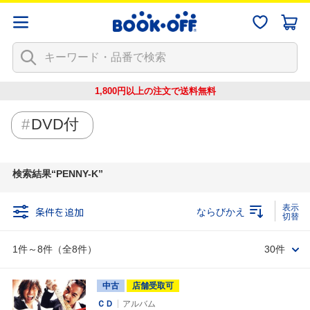
1,800円以上の注文で
送料無料
DVD付
検索結果
PENNY-K
条件を追加
ならびかえ
1件～8件（全8件）
30件
中古
店舗受取可
ＣＤ
アルバム