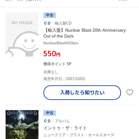
中古
ＣＤ
輸入盤CD
【輸入盤】Nuclear Blast 20th Anniversary:
Out of the Dark
NuclearBlastAllStars
¥550
円
獲得ポイント 5P
在庫なし
発売年月日：2007/10/02
入荷したら
知りたい
中古
ＣＤ
アルバム
イントゥ・ザ・ライト
ニュークリア・ブラスト・オールスターズ