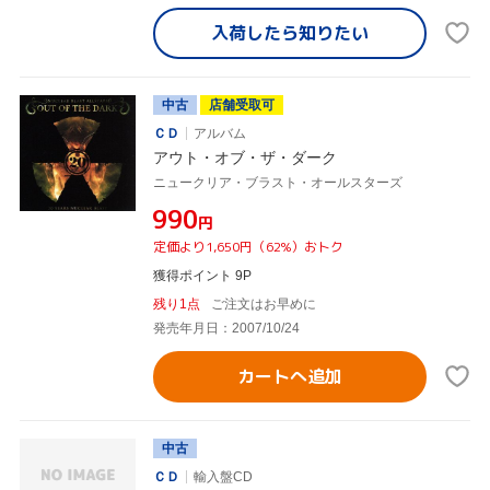
入荷したら
知りたい
中古
店舗受取可
ＣＤ
アルバム
アウト・オブ・ザ・ダーク
ニュークリア・ブラスト・オールスターズ
¥990
円
定価より1,650円（62%）おトク
獲得ポイント 9P
残り1点
ご注文はお早めに
発売年月日：2007/10/24
カートへ追加
中古
ＣＤ
輸入盤CD