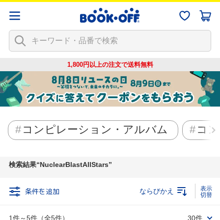
1,800円以上の注文で
送料無料
コンピレーション・アルバム
コン
検索結果
NuclearBlastAllStars
条件を追加
ならびかえ
1件～5件（全5件）
30件