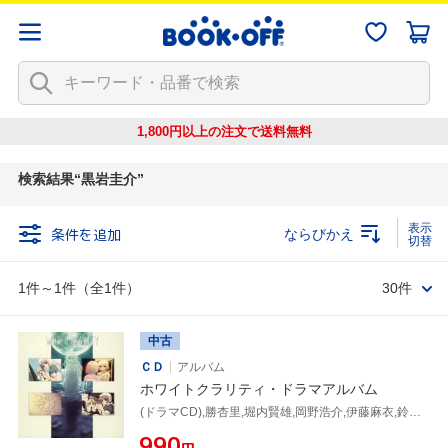
1,800円以上の注文で
送料無料
検索結果
黒岩圭介
条件を追加
ならびかえ
1件～1件（全1件）
30件
中古
ＣＤ
アルバム
ホワイトクラリティ・ドラマアルバム
(ドラマCD),勝杏里,堀内賢雄,岡野浩介,伊藤麻衣,鈴田美夜子,はるかめぐみ,黒岩圭介
¥990