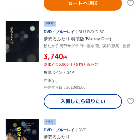
カートへ追加
中古
DVD・ブルーレイ
BLU-RAY DISC
夢売るふたり 特装版(Blu-ray Disc)
松たか子,阿部サダヲ,田中麗奈,西川美和(原案、監督、脚本),モアリズム(音楽)
¥3,740
円
定価より3,960円（51%）おトク
獲得ポイント 34P
在庫なし
発売年月日：2013/03/06
入荷したら
知りたい
中古
DVD・ブルーレイ
DVD
夢売るふたり