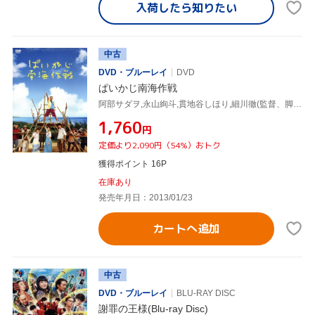
入荷したら
知りたい
中古
DVD・ブルーレイ
DVD
ぱいかじ南海作戦
阿部サダヲ,永山絢斗,貫地谷しほり,細川徹(監督、脚本),椎名誠(原作),櫻井映子(音楽)
¥1,760
円
定価より2,090円（54%）おトク
獲得ポイント 16P
在庫あり
発売年月日：2013/01/23
カートへ追加
中古
DVD・ブルーレイ
BLU-RAY DISC
謝罪の王様(Blu-ray Disc)