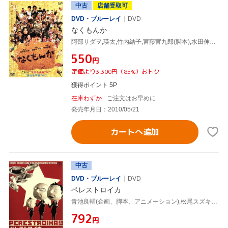
中古
店舗受取可
DVD・ブルーレイ
DVD
なくもんか
阿部サダヲ,瑛太,竹内結子,宮藤官九郎(脚本),水田伸生(監督),岩代太郎(音楽)
¥550
円
定価より3,300円（85%）おトク
獲得ポイント 5P
在庫わずか
ご注文はお早めに
発売年月日：2010/05/21
カートへ追加
中古
DVD・ブルーレイ
DVD
ペレストロイカ
青池良輔(企画、脚本、アニメーション),松尾スズキ(ボリス),阿部サダヲ(アレクシ),冷水ひとみ(音楽)
¥792
円