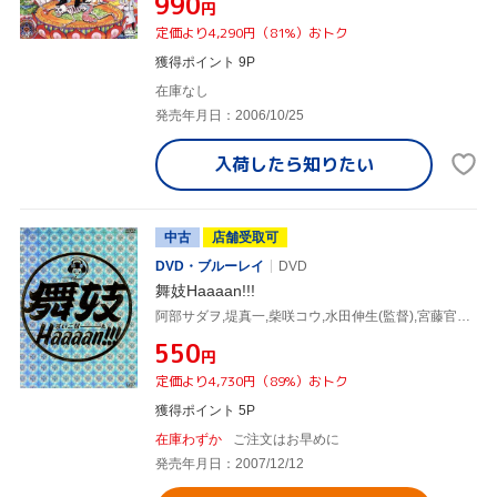
¥990
円
定価より4,290円（81%）おトク
獲得ポイント 9P
在庫なし
発売年月日：2006/10/25
入荷したら
知りたい
中古
店舗受取可
DVD・ブルーレイ
DVD
舞妓Haaaan!!!
阿部サダヲ,堤真一,柴咲コウ,水田伸生(監督),宮藤官九郎(脚本)
¥550
円
定価より4,730円（89%）おトク
獲得ポイント 5P
在庫わずか
ご注文はお早めに
発売年月日：2007/12/12