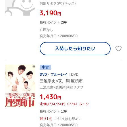
阿部サダヲ(声),(キッズ)
¥3,190
円
獲得ポイント 29P
在庫なし
発売年月日：2009/06/30
入荷したら
知りたい
中古
DVD・ブルーレイ
DVD
三池崇史×哀川翔 座頭市
三池崇史×哀川翔,阿部サダヲ
¥1,430
円
定価より4,950円（77%）おトク
獲得ポイント 13P
残り1点
ご注文はお早めに
発売年月日：2008/05/30