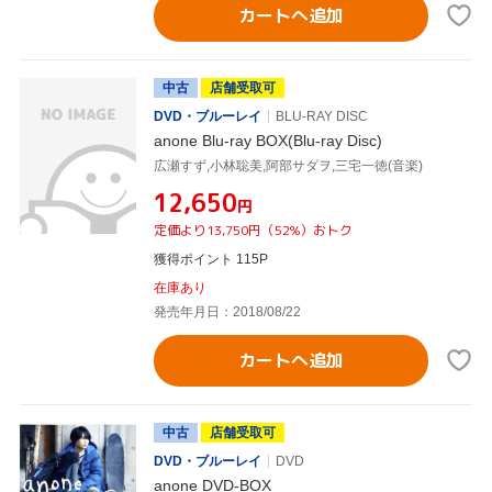
カートへ追加
中古
店舗受取可
DVD・ブルーレイ
BLU-RAY DISC
anone Blu-ray BOX(Blu-ray Disc)
広瀬すず,小林聡美,阿部サダヲ,三宅一徳(音楽)
¥12,650
円
定価より13,750円（52%）おトク
獲得ポイント 115P
在庫あり
発売年月日：2018/08/22
カートへ追加
中古
店舗受取可
DVD・ブルーレイ
DVD
anone DVD-BOX