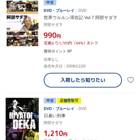
中古
DVD・ブルーレイ
DVD
世界ウルルン滞在記 Vol.7 阿部サダヲ
阿部サダヲ
¥990
円
定価より1,760円（64%）おトク
獲得ポイント 9P
在庫なし
発売年月日：2009/11/20
入荷したら
知りたい
中古
店舗受取可
DVD・ブルーレイ
DVD
日雇い刑事
阿部サダヲ
¥1,210
円