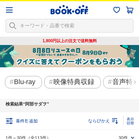
1,800円以上の注文で
送料無料
Blu-ray
映像特典収録
音声特
検索結果
阿部サダヲ
条件を追加
ならびかえ
1件～30件（全113件）
30件