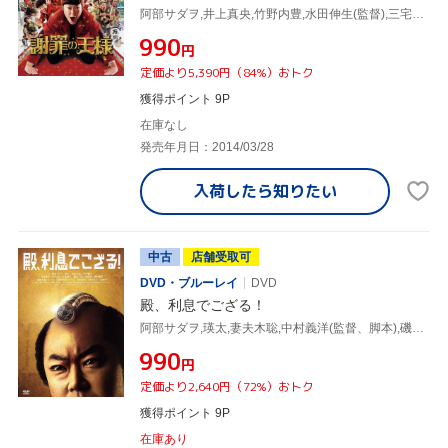
阿部サダヲ,井上真央,竹野内豊,水田伸生(監督),三宅一徳(音楽)
¥990
円
定価より5,390円（84%）おトク
獲得ポイント 9P
在庫なし
発売年月日：2014/03/28
入荷したら
知りたい
中古
店舗受取可
DVD・ブルーレイ
DVD
殿、利息でござる！
阿部サダヲ,瑛太,妻夫木聡,中村義洋(監督、脚本),磯田道史(原作),安川午朗(音楽)
¥990
円
定価より2,640円（72%）おトク
獲得ポイント 9P
在庫あり