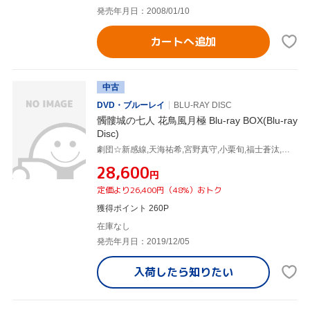
発売年月日：2008/01/10
カートへ追加
中古
DVD・ブルーレイ
BLU-RAY DISC
髑髏城の七人 花鳥風月極 Blu-ray BOX(Blu-ray
Disc)
劇団☆新感線,天海祐希,宮野真守,小栗旬,福士蒼汰,松山ケンイチ,阿部サダヲ
¥28,600
円
定価より26,400円（48%）おトク
獲得ポイント 260P
在庫なし
発売年月日：2019/12/05
入荷したら
知りたい