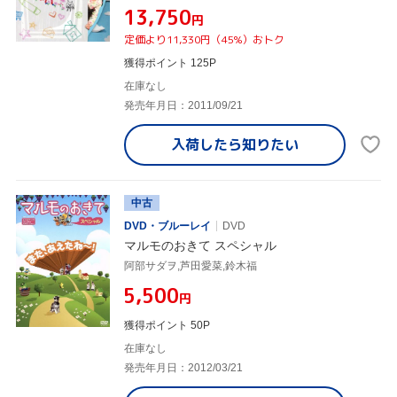
¥13,750
円
定価より11,330円（45%）おトク
獲得ポイント 125P
在庫なし
発売年月日：2011/09/21
入荷したら
知りたい
中古
DVD・ブルーレイ
DVD
マルモのおきて スペシャル
阿部サダヲ,芦田愛菜,鈴木福
¥5,500
円
獲得ポイント 50P
在庫なし
発売年月日：2012/03/21