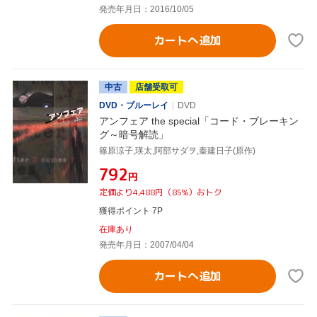
発売年月日：2016/10/05
カートへ追加
中古
店舗受取可
DVD・ブルーレイ
DVD
アンフェア the special「コード・ブレーキン
グ～暗号解読」
篠原涼子,瑛太,阿部サダヲ,秦建日子(原作)
¥792
円
定価より4,488円（85%）おトク
獲得ポイント 7P
在庫あり
発売年月日：2007/04/04
カートへ追加