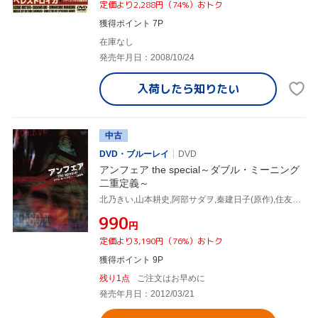
定価より2,288円（74%）おトク
獲得ポイント 7P
在庫なし
発売年月日：2008/10/24
入荷したら
知りたい
中古
DVD・ブルーレイ
DVD
アンフェア the special～ダブル・ミーニング
二重定義～
北乃きい,山本耕史,阿部サダヲ,秦建日子(原作),住友紀人(音楽)
¥990
円
定価より3,190円（76%）おトク
獲得ポイント 9P
残り1点
ご注文はお早めに
発売年月日：2012/03/21