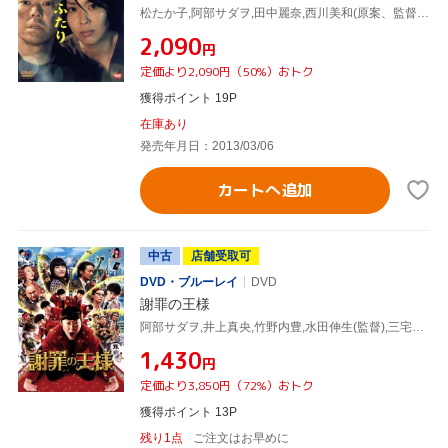
松たか子,阿部サダヲ,田中麗奈,西川美和(原案、監督、脚本),モアリズム(音楽)
¥2,090
円
定価より2,090円（50%）おトク
獲得ポイント 19P
在庫あり
発売年月日：2013/03/06
カートへ追加
中古
店舗受取可
DVD・ブルーレイ
DVD
謝罪の王様
阿部サダヲ,井上真央,竹野内豊,水田伸生(監督),三宅一徳(音楽)
¥1,430
円
定価より3,850円（72%）おトク
獲得ポイント 13P
残り1点
ご注文はお早めに