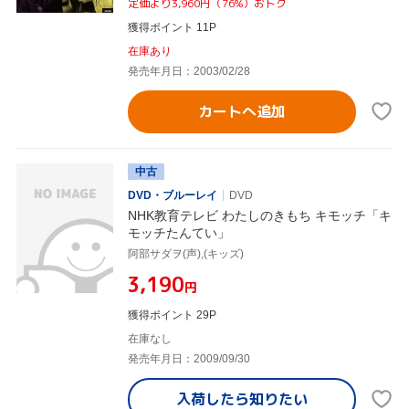
定価より3,960円（76%）おトク
獲得ポイント 11P
在庫あり
発売年月日：2003/02/28
カートへ追加
中古
DVD・ブルーレイ
DVD
NHK教育テレビ わたしのきもち キモッチ「キ
モッチたんてい」
阿部サダヲ(声),(キッズ)
¥3,190
円
獲得ポイント 29P
在庫なし
発売年月日：2009/09/30
入荷したら
知りたい