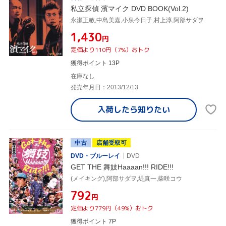
私立探偵 濱マイク DVD BOOK(Vol.2)
永瀬正敏,中島美嘉,小泉今日子,村上淳,阿部サダヲ
¥1,430
円
定価より110円（7%）おトク
獲得ポイント 13P
在庫なし
発売年月日：2013/12/13
入荷したら
知りたい
中古
店舗受取可
DVD・ブルーレイ
DVD
GET THE 舞妓Haaaan!!! RIDE!!!
(メイキング),阿部サダヲ,堤真一,柴咲コウ
¥792
円
定価より779円（49%）おトク
獲得ポイント 7P