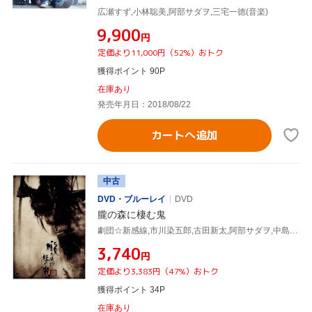
広瀬すず,小林聡美,阿部サダヲ,三宅一徳(音楽)
¥9,900
円
定価より11,000円（52%）おトク
獲得ポイント 90P
在庫あり
発売年月日：2018/08/22
カートへ追加
中古
DVD・ブルーレイ
DVD
朧の森に棲む鬼
劇団☆新感線,市川染五郎,古田新太,阿部サダヲ,中島かずき(原作),いのうえひでのり(演出)
¥3,740
円
定価より3,383円（47%）おトク
獲得ポイント 34P
在庫あり