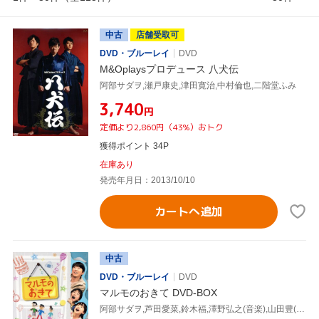
中古
店舗受取可
DVD・ブルーレイ
DVD
M&Oplaysプロデュース 八犬伝
阿部サダヲ,瀬戸康史,津田寛治,中村倫也,二階堂ふみ
¥3,740
円
定価より2,860円（43%）おトク
獲得ポイント 34P
在庫あり
発売年月日：2013/10/10
カートへ追加
中古
DVD・ブルーレイ
DVD
マルモのおきて DVD-BOX
阿部サダヲ,芦田愛菜,鈴木福,澤野弘之(音楽),山田豊(音楽)