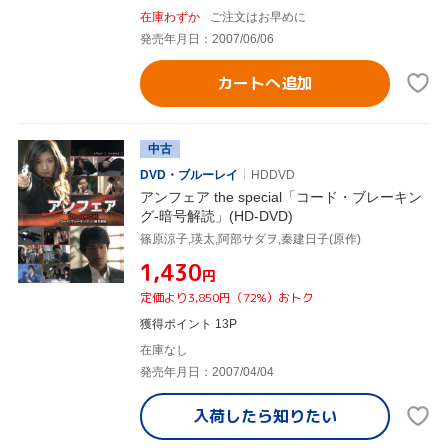
在庫わずか
ご注文はお早めに
発売年月日：2007/06/06
カートへ追加
中古
DVD・ブルーレイ
HDDVD
アンフェア the special「コード・ブレーキン
グ-暗号解読」(HD-DVD)
篠原涼子,瑛太,阿部サダヲ,秦建日子(原作)
¥1,430
円
定価より3,850円（72%）おトク
獲得ポイント 13P
在庫なし
発売年月日：2007/04/04
入荷したら
知りたい