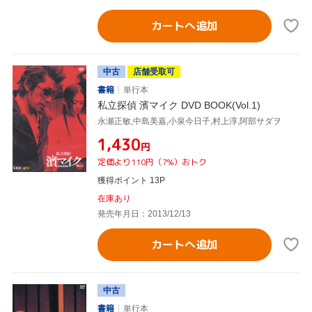
カートへ追加
中古
店舗受取可
書籍
単行本
私立探偵 濱マイク DVD BOOK(Vol.1)
永瀬正敏,中島美嘉,小泉今日子,村上淳,阿部サダヲ
¥1,430
円
定価より110円（7%）おトク
獲得ポイント 13P
在庫あり
発売年月日：2013/12/13
カートへ追加
中古
書籍
単行本