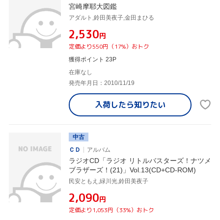
宮崎摩耶大図鑑
アダルト,鈴田美夜子,金田まひる
¥2,530
円
定価より550円（17%）おトク
獲得ポイント 23P
在庫なし
発売年月日：2010/11/19
入荷したら
知りたい
中古
ＣＤ
アルバム
ラジオCD「ラジオ リトルバスターズ！ナツメ
ブラザーズ！(21)」Vol.13(CD+CD-ROM)
民安ともえ,緑川光,鈴田美夜子
¥2,090
円
定価より1,053円（33%）おトク