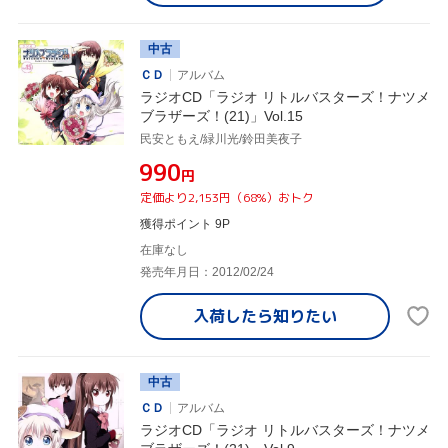
中古
ＣＤ
アルバム
ラジオCD「ラジオ リトルバスターズ！ナツメ
ブラザーズ！(21)」Vol.15
民安ともえ/緑川光/鈴田美夜子
¥990
円
定価より2,153円（68%）おトク
獲得ポイント 9P
在庫なし
発売年月日：2012/02/24
入荷したら
知りたい
中古
ＣＤ
アルバム
ラジオCD「ラジオ リトルバスターズ！ナツメ