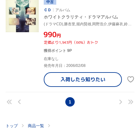
中古
ＣＤ
アルバム
ホワイトクラリティ・ドラマアルバム
(ドラマCD),勝杏里,堀内賢雄,岡野浩介,伊藤麻衣,鈴田美夜子,はるかめぐみ,黒岩圭介
¥990
円
定価より1,943円（66%）おトク
獲得ポイント 9P
在庫なし
発売年月日：2006/02/08
入荷したら
知りたい
1
トップ
商品一覧