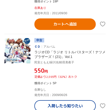
獲得ポイント 19P
在庫あり
発売年月日：2011/09/30
カートへ追加
中古
ＣＤ
アルバム
ラジオCD「ラジオ リトルバスターズ！ナツメ
ブラザーズ！(21)」Vol.1
民安ともえ/緑川光/鈴田美夜子
¥550
円
定価より2,593円（82%）おトク
獲得ポイント 5P
在庫なし
発売年月日：2009/06/26
入荷したら
知りたい