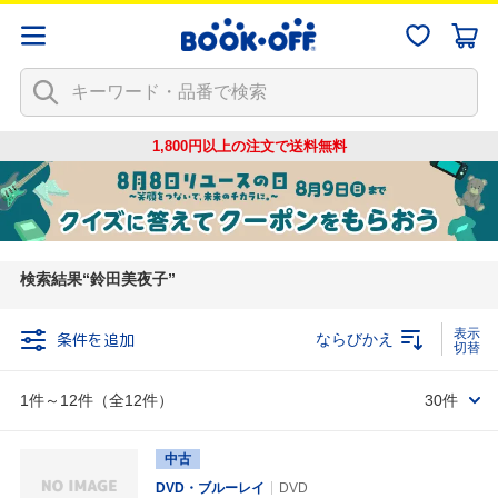
1,800円以上の注文で
送料無料
検索結果
鈴田美夜子
条件を追加
ならびかえ
1件～12件（全12件）
30件
中古
DVD・ブルーレイ
DVD