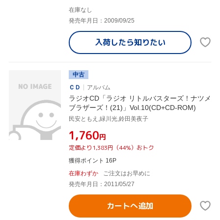
在庫なし
発売年月日：2009/09/25
入荷したら
知りたい
中古
ＣＤ
アルバム
ラジオCD「ラジオ リトルバスターズ！ナツメ
ブラザーズ！(21)」Vol.10(CD+CD-ROM)
民安ともえ,緑川光,鈴田美夜子
¥1,760
円
定価より1,383円（44%）おトク
獲得ポイント 16P
在庫わずか
ご注文はお早めに
発売年月日：2011/05/27
カートへ追加