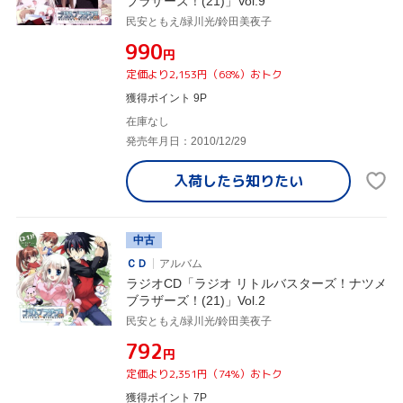
ブラザーズ！(21)」Vol.9
民安ともえ/緑川光/鈴田美夜子
¥990
円
定価より2,153円（68%）おトク
獲得ポイント 9P
在庫なし
発売年月日：2010/12/29
入荷したら
知りたい
中古
ＣＤ
アルバム
ラジオCD「ラジオ リトルバスターズ！ナツメ
ブラザーズ！(21)」Vol.2
民安ともえ/緑川光/鈴田美夜子
¥792
円
定価より2,351円（74%）おトク
獲得ポイント 7P