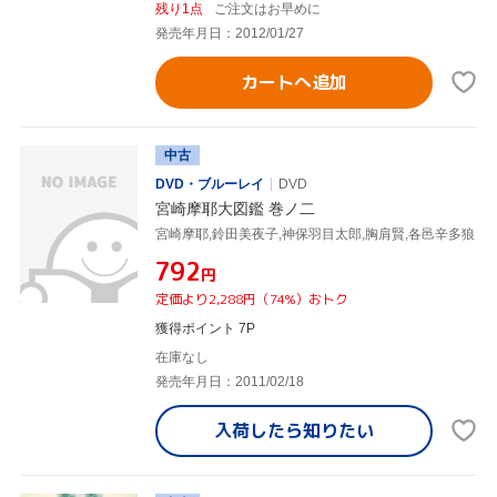
残り1点
ご注文はお早めに
発売年月日：2012/01/27
カートへ追加
中古
DVD・ブルーレイ
DVD
宮崎摩耶大図鑑 巻ノ二
宮崎摩耶,鈴田美夜子,神保羽目太郎,胸肩賢,各邑辛多狼
¥792
円
定価より2,288円（74%）おトク
獲得ポイント 7P
在庫なし
発売年月日：2011/02/18
入荷したら
知りたい