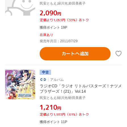
民安ともえ,緑川光,鈴田美夜子
¥2,090
円
定価より1,053円（33%）おトク
獲得ポイント 19P
在庫あり
発売年月日：2011/07/29
カートへ追加
中古
ＣＤ
アルバム
ラジオCD「ラジオ リトルバスターズ！ナツメ
ブラザーズ！(21)」Vol.14
民安ともえ/緑川光/鈴田美夜子
¥1,210
円
定価より1,933円（61%）おトク
獲得ポイント 11P