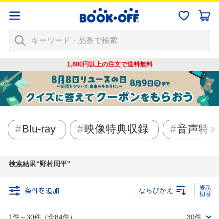
1,800円以上の注文で
送料無料
Blu-ray
映像特典収録
音声特
検索結果
野村周平
条件を追加
ならびかえ
1件～30件（全84件）
30件