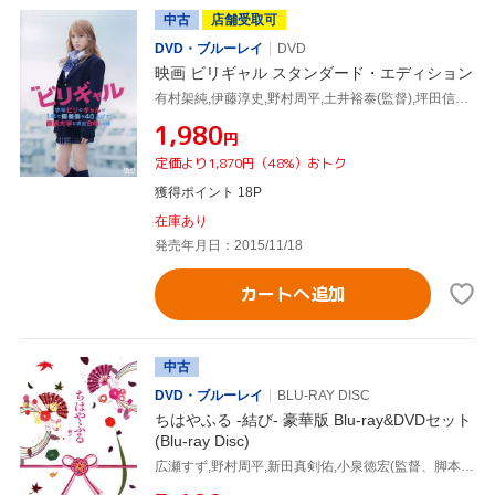
中古
店舗受取可
DVD・ブルーレイ
DVD
映画 ビリギャル スタンダード・エディション
有村架純,伊藤淳史,野村周平,土井裕泰(監督),坪田信貴(原作),瀬川英史(音楽)
¥1,980
円
定価より1,870円（48%）おトク
獲得ポイント 18P
在庫あり
発売年月日：2015/11/18
カートへ追加
中古
DVD・ブルーレイ
BLU-RAY DISC
ちはやふる -結び- 豪華版 Blu-ray&DVDセット
(Blu-ray Disc)
広瀬すず,野村周平,新田真剣佑,小泉徳宏(監督、脚本),末次由紀(原作),横山克(音楽)