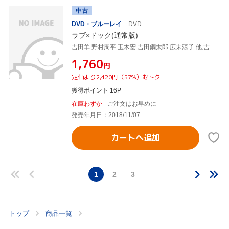
中古
DVD・ブルーレイ
DVD
ラブ×ドック(通常版)
吉田羊 野村周平 玉木宏 吉田鋼太郎 広末涼子 他,吉田羊,野村周平,玉木宏,鈴木おさむ(監督、脚本)
¥1,760
円
定価より2,420円（57%）おトク
獲得ポイント 16P
在庫わずか
ご注文はお早めに
発売年月日：2018/11/07
カートへ追加
1
2
3
トップ
商品一覧