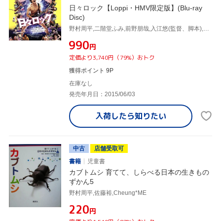
日々ロック【Loppi・HMV限定版】(Blu-ray
Disc)
野村周平,二階堂ふみ,前野朋哉,入江悠(監督、脚本),榎屋克優(原作)
¥990
円
定価より3,740円（79%）おトク
獲得ポイント 9P
在庫なし
発売年月日：2015/06/03
入荷したら
知りたい
中古
店舗受取可
書籍
児童書
カブトムシ 育てて、しらべる日本の生きもの
ずかん5
野村周平,佐藤裕,Cheung*ME
¥220
円