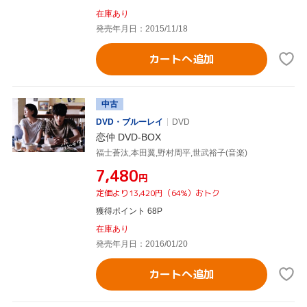
在庫あり
発売年月日：2015/11/18
カートへ追加
中古
DVD・ブルーレイ
DVD
恋仲 DVD-BOX
福士蒼汰,本田翼,野村周平,世武裕子(音楽)
¥7,480
円
定価より13,420円（64%）おトク
獲得ポイント 68P
在庫あり
発売年月日：2016/01/20
カートへ追加