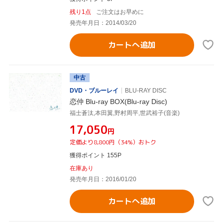
残り1点
ご注文はお早めに
発売年月日：2014/03/20
カートへ追加
中古
DVD・ブルーレイ
BLU-RAY DISC
恋仲 Blu-ray BOX(Blu-ray Disc)
福士蒼汰,本田翼,野村周平,世武裕子(音楽)
¥17,050
円
定価より8,800円（34%）おトク
獲得ポイント 155P
在庫あり
発売年月日：2016/01/20
カートへ追加