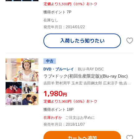
定価より3,388円（81%）おトク
獲得ポイント 7P
在庫なし
発売年月日：2014/01/22
入荷したら
知りたい
中古
DVD・ブルーレイ
BLU-RAY DISC
ラブ×ドック(初回生産限定版)(Blu-ray Disc)
吉田羊 野村周平 玉木宏 吉田鋼太郎 広末涼子 他,吉田羊,野村周平,玉木宏,鈴木おさむ(監督、脚本)
¥1,980
円
定価より3,960円（66%）おトク
獲得ポイント 18P
在庫わずか
ご注文はお早めに
発売年月日：2018/11/07
カートへ追加