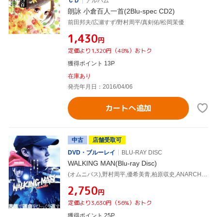
ＣＤ
アルバム
朗詠 小倉百人一首(2Blu-spec CD2)
前田邦夫/広瀬すず/野村周平/真剣佑/松岡茉優
¥1,430
円
定価より1,320円（48%）おトク
獲得ポイント 13P
在庫あり
発売年月日：2016/04/06
カートへ追加
中古
店舗受取可
DVD・ブルーレイ
BLU-RAY DISC
WALKING MAN(Blu-ray Disc)
(オムニバス),野村周平,優希美青,柏原収史,ANARCHY(監督)
¥2,750
円
定価より3,630円（56%）おトク
獲得ポイント 25P