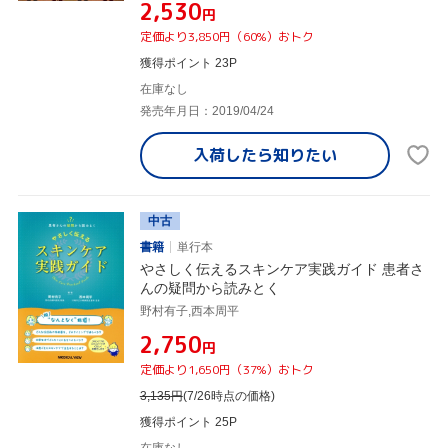
¥2,530
円
定価より3,850円（60%）おトク
獲得ポイント 23P
在庫なし
発売年月日：2019/04/24
入荷したら
知りたい
中古
書籍
単行本
やさしく伝えるスキンケア実践ガイド 患者さ
んの疑問から読みとく
野村有子,西本周平
¥2,750
円
定価より1,650円（37%）おトク
3,135
円
(7/26時点の価格)
獲得ポイント 25P
在庫なし