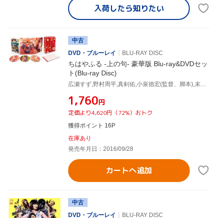
入荷したら
知りたい
中古
DVD・ブルーレイ
BLU-RAY DISC
ちはやふる -上の句- 豪華版 Blu-ray&DVDセッ
ト(Blu-ray Disc)
広瀬すず,野村周平,真剣佑,小泉徳宏(監督、脚本),末次由紀(原作),横山克(音楽)
¥1,760
円
定価より4,620円（72%）おトク
獲得ポイント 16P
在庫あり
発売年月日：2016/09/28
カートへ追加
中古
DVD・ブルーレイ
BLU-RAY DISC