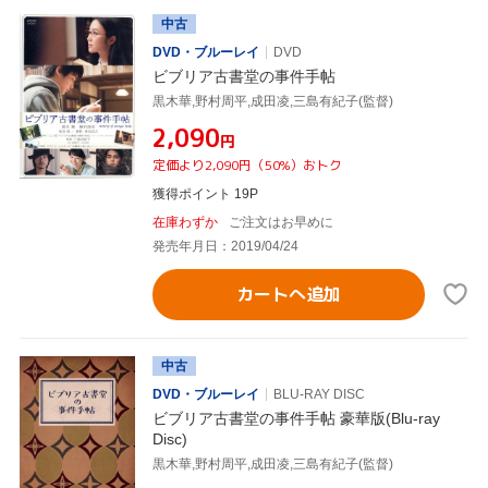
中古
DVD・ブルーレイ
DVD
ビブリア古書堂の事件手帖
黒木華,野村周平,成田凌,三島有紀子(監督)
¥2,090
円
定価より2,090円（50%）おトク
獲得ポイント 19P
在庫わずか
ご注文はお早めに
発売年月日：2019/04/24
カートへ追加
中古
DVD・ブルーレイ
BLU-RAY DISC
ビブリア古書堂の事件手帖 豪華版(Blu-ray
Disc)
黒木華,野村周平,成田凌,三島有紀子(監督)