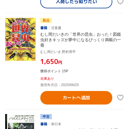
入荷したら
知りたい
新品
書籍
児童書
むし岡だいきの「世界の昆虫」おった！図鑑
虫好きキッズが夢中になるびっくり満載の一
冊
むし岡だいき,野村周平
¥1,650
円
獲得ポイント 15P
在庫あり
発売年月日：2025/06/25
カートへ追加
中古
書籍
単行本