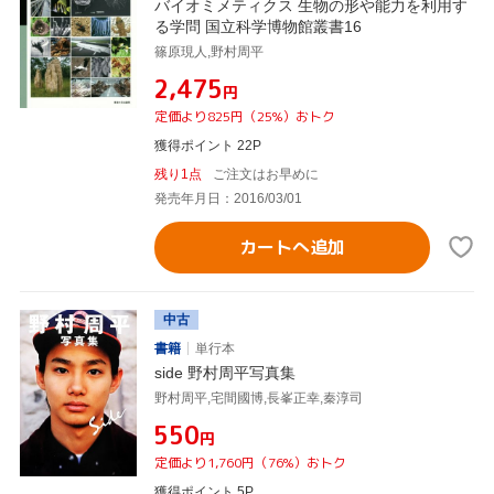
バイオミメティクス 生物の形や能力を利用す
る学問 国立科学博物館叢書16
篠原現人,野村周平
¥2,475
円
定価より825円（25%）おトク
獲得ポイント 22P
残り1点
ご注文はお早めに
発売年月日：2016/03/01
カートへ追加
中古
書籍
単行本
side 野村周平写真集
野村周平,宅間國博,長峯正幸,秦淳司
¥550
円
定価より1,760円（76%）おトク
獲得ポイント 5P