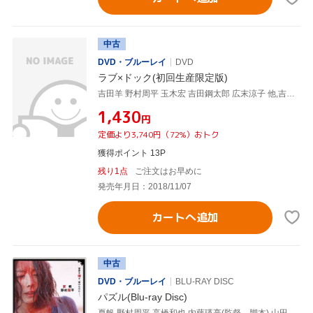
中古
DVD・ブルーレイ
DVD
ラブ×ドック(初回生産限定版)
吉田羊 野村周平 玉木宏 吉田鋼太郎 広末涼子 他,吉田羊,野村周平,玉木宏,鈴木おさむ(監督、脚本)
¥1,430
円
定価より3,740円（72%）おトク
獲得ポイント 13P
残り1点
ご注文はお早めに
発売年月日：2018/11/07
カートへ追加
中古
DVD・ブルーレイ
BLU-RAY DISC
パズル(Blu-ray Disc)
夏帆,野村周平,高橋和也,内藤瑛亮(監督、脚本),山田悠介(原作)