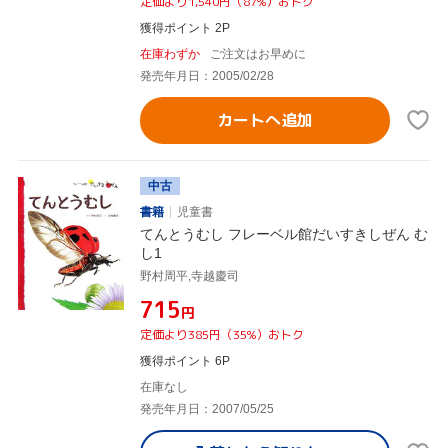
定価より1,540円（87%）おトク
獲得ポイント 2P
在庫わずか
ご注文はお早めに
発売年月日：2005/02/28
カートへ追加
中古
書籍
児童書
てんとうむし フレーベル館だいすきしぜん む
し1
野村周平,寺越慶司
¥715
円
定価より385円（35%）おトク
獲得ポイント 6P
在庫なし
発売年月日：2007/05/25