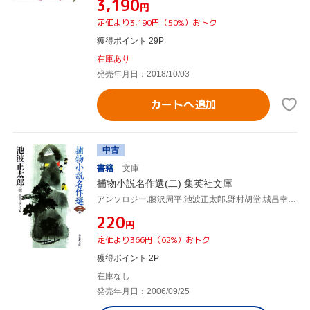
¥3,190
円
定価より3,190円（50%）おトク
獲得ポイント 29P
在庫あり
発売年月日：2018/10/03
カートへ追加
中古
書籍
文庫
捕物小説名作選(二) 集英社文庫
アンソロジー,藤沢周平,池波正太郎,野村胡堂,城昌幸,坂口安吾,村上元三,有明夏夫,日本ペンクラブ
¥220
円
定価より366円（62%）おトク
獲得ポイント 2P
在庫なし
発売年月日：2006/09/25