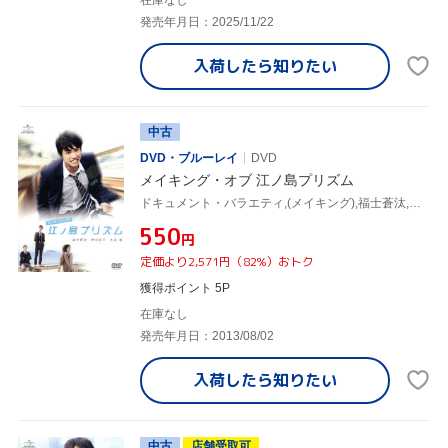
発売年月日：2025/11/22
入荷したら
知りたい
中古
DVD・ブルーレイ
DVD
メイキング・オブ 江ノ島プリズム
ドキュメント・バラエティ,(メイキング),福士蒼汰,野村周平,本田翼
¥550
円
定価より2,571円（82%）おトク
獲得ポイント 5P
在庫なし
発売年月日：2013/08/02
入荷したら
知りたい
中古
店舗受取可