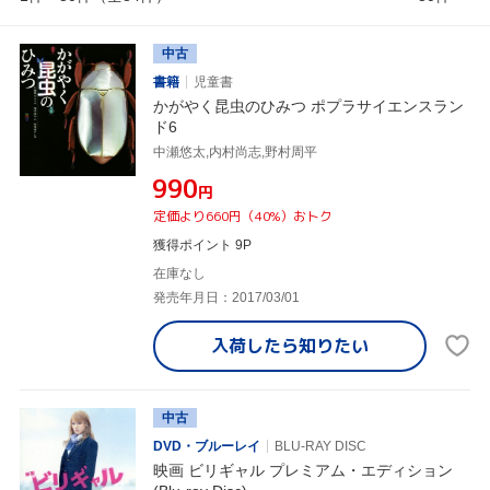
中古
書籍
児童書
かがやく昆虫のひみつ ポプラサイエンスラン
ド6
中瀬悠太,内村尚志,野村周平
¥990
円
定価より660円（40%）おトク
獲得ポイント 9P
在庫なし
発売年月日：2017/03/01
入荷したら
知りたい
中古
DVD・ブルーレイ
BLU-RAY DISC
映画 ビリギャル プレミアム・エディション