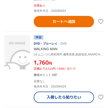
在庫あり
発売年月日：2020/04/24
カートへ追加
中古
DVD・ブルーレイ
DVD
WALKING MAN
(オムニバス),野村周平,優希美青,柏原収史,ANARCHY(監督)
¥1,760
円
定価より3,520円（66%）おトク
獲得ポイント 16P
在庫なし
発売年月日：2020/04/24
入荷したら
知りたい