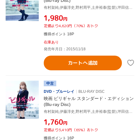
(Blu-ray Disc)
有村架純,伊藤淳史,野村周平,土井裕泰(監督),坪田信貴(原作),瀬川英史(音楽)
¥1,980
円
定価より4,620円（70%）おトク
獲得ポイント 18P
在庫あり
発売年月日：2015/11/18
カートへ追加
中古
DVD・ブルーレイ
BLU-RAY DISC
映画 ビリギャル スタンダード・エディション
(Blu-ray Disc)
有村架純,伊藤淳史,野村周平,土井裕泰(監督),坪田信貴(原作),瀬川英史(音楽)
¥1,760
円
定価より3,410円（65%）おトク
獲得ポイント 16P