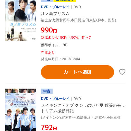
DVD・ブルーレイ
DVD
江ノ島プリズム
福士蒼汰,野村周平,本田翼,吉田康弘(脚本、監督)
¥990
円
定価より4,180円（80%）おトク
獲得ポイント 9P
在庫あり
発売年月日：2013/12/04
カートへ追加
中古
DVD・ブルーレイ
DVD
メイキング・オブ クジラのいた夏 僕等のモラ
トリアム撮影日記
(メイキング),野村周平,松島庄汰,浜尾京介,松岡卓弥
¥792
円