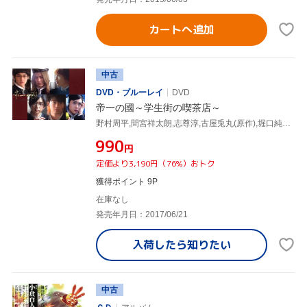
カートへ追加
中古
DVD・ブルーレイ
DVD
帝一の國～学生街の喫茶店～
野村周平,間宮祥太朗,志尊淳,古屋兎丸(原作),堀口純香(音楽)
¥990
円
定価より3,190円（76%）おトク
獲得ポイント 9P
在庫なし
発売年月日：2017/06/21
入荷したら
知りたい
中古