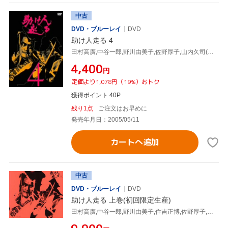
中古
DVD・ブルーレイ
DVD
助け人走る 4
田村高廣,中谷一郎,野川由美子,佐野厚子,山内久司(プロデューサー),仲川利久(プロデューサー),桜井洋三(プロデューサー),平尾昌晃(音楽)
¥4,400
円
定価より1,078円（19%）おトク
獲得ポイント 40P
残り1点
ご注文はお早めに
発売年月日：2005/05/11
カートへ追加
中古
DVD・ブルーレイ
DVD
助け人走る 上巻(初回限定生産)
田村高廣,中谷一郎,野川由美子,住吉正博,佐野厚子,津坂匡章(秋野太作),小山明子,山村聰