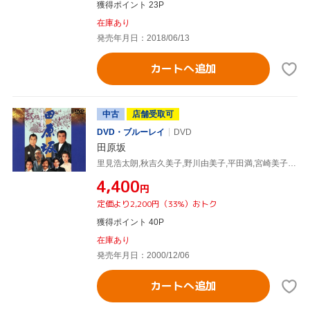
獲得ポイント 23P
在庫あり
発売年月日：2018/06/13
カートへ追加
中古
店舗受取可
DVD・ブルーレイ
DVD
田原坂
里見浩太朗,秋吉久美子,野川由美子,平田満,宮崎美子,杉山義法,石原純一,斎藤武市
¥4,400
円
定価より2,200円（33%）おトク
獲得ポイント 40P
在庫あり
発売年月日：2000/12/06
カートへ追加