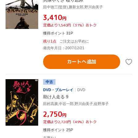
兵隊やくざ 殴り込み
田中徳三(監督),勝新太郎,野川由美子
¥3,410
円
定価より1,540円（31%）おトク
獲得ポイント 31P
残り1点
ご注文はお早めに
発売年月日：2007/12/21
カートへ追加
中古
DVD・ブルーレイ
DVD
助け人走る 9
田村高廣,中谷一郎,野川由美子,佐野厚子
¥2,750
円
定価より2,728円（49%）おトク
獲得ポイント 25P