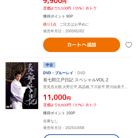
¥9,900
円
定価より5,500円（35%）おトク
獲得ポイント 90P
残り1点
ご注文はお早めに
発売年月日：2005/02/02
カートへ追加
中古
DVD・ブルーレイ
DVD
長七郎江戸日記 スペシャルVOL.2
里見浩太朗,火野正平,髙品格,下川辰平,野川由美子,淡島千景,村上元三,菊池俊輔
¥11,000
円
定価より6,600円（37%）おトク
獲得ポイント 100P
在庫なし
発売年月日：2025/10/08