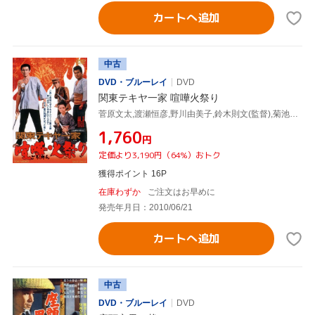
カートへ追加
中古
DVD・ブルーレイ
DVD
関東テキヤ一家 喧嘩火祭り
菅原文太,渡瀬恒彦,野川由美子,鈴木則文(監督),菊池俊輔(音楽)
¥1,760
円
定価より3,190円（64%）おトク
獲得ポイント 16P
在庫わずか
ご注文はお早めに
発売年月日：2010/06/21
カートへ追加
中古
DVD・ブルーレイ
DVD