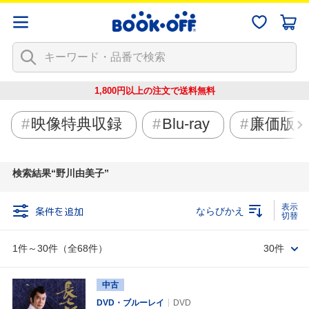
1,800円以上の注文で
送料無料
映像特典収録
Blu-ray
廉価版
検索結果
野川由美子
条件を追加
ならびかえ
1件～30件（全68件）
30件
中古
DVD・ブルーレイ
DVD