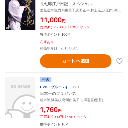
長七郎江戸日記・スペシャル
里見浩太朗,野川由美子,火野正平,村上元三(原作),菊池俊輔(音楽)
¥11,000
円
定価より2,200円（16%）おトク
獲得ポイント 100P
在庫あり
発売年月日：2013/06/05
カートへ追加
中古
DVD・ブルーレイ
DVD
日本一のゴリガン男
植木等,浜美枝,野川由美子,古澤憲吾(監督)
¥1,760
円
定価より990円（36%）おトク
獲得ポイント 16P