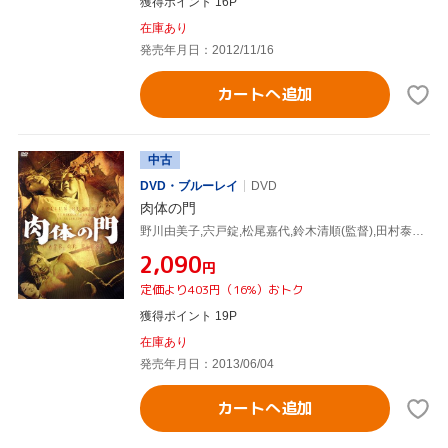
獲得ポイント 16P
在庫あり
発売年月日：2012/11/16
カートへ追加
中古
DVD・ブルーレイ
DVD
肉体の門
野川由美子,宍戸錠,松尾嘉代,鈴木清順(監督),田村泰次郎(原作),山本直純(音楽)
¥2,090
円
定価より403円（16%）おトク
獲得ポイント 19P
在庫あり
発売年月日：2013/06/04
カートへ追加