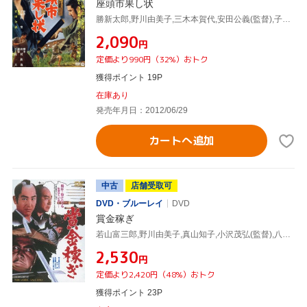
座頭市果し状
勝新太郎,野川由美子,三木本賀代,安田公義(監督),子母沢寛(原作)
¥2,090
円
定価より990円（32%）おトク
獲得ポイント 19P
在庫あり
発売年月日：2012/06/29
カートへ追加
中古
店舗受取可
DVD・ブルーレイ
DVD
賞金稼ぎ
若山富三郎,野川由美子,真山知子,小沢茂弘(監督),八木正生(音楽)
¥2,530
円
定価より2,420円（48%）おトク
獲得ポイント 23P