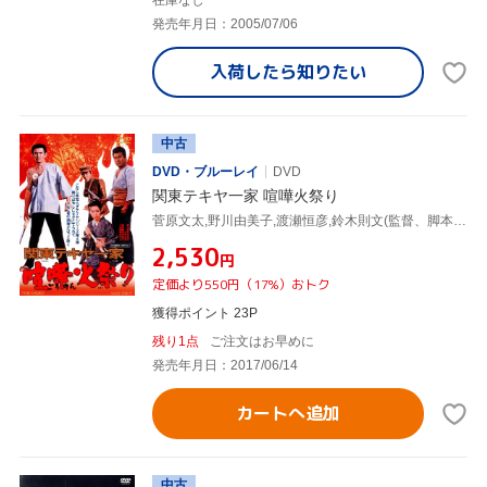
在庫なし
発売年月日：2005/07/06
入荷したら
知りたい
中古
DVD・ブルーレイ
DVD
関東テキヤ一家 喧嘩火祭り
菅原文太,野川由美子,渡瀬恒彦,鈴木則文(監督、脚本),菊池俊輔(音楽)
¥2,530
円
定価より550円（17%）おトク
獲得ポイント 23P
残り1点
ご注文はお早めに
発売年月日：2017/06/14
カートへ追加
中古