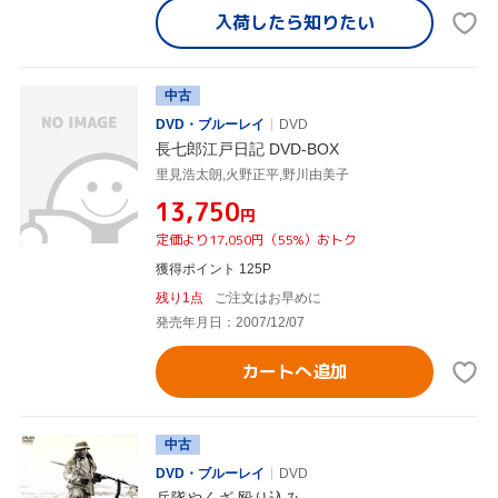
入荷したら
知りたい
中古
DVD・ブルーレイ
DVD
長七郎江戸日記 DVD-BOX
里見浩太朗,火野正平,野川由美子
¥13,750
円
定価より17,050円（55%）おトク
獲得ポイント 125P
残り1点
ご注文はお早めに
発売年月日：2007/12/07
カートへ追加
中古
DVD・ブルーレイ
DVD