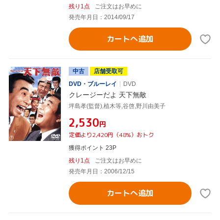
残り1点
ご注文はお早めに
発売年月日：2014/09/17
カートへ追加
中古
店舗受取可
DVD・ブルーレイ
DVD
クレージーだよ 天下無敵
坪島孝(監督),植木等,谷啓,野川由美子
¥2,530
円
定価より2,420円（48%）おトク
獲得ポイント 23P
残り1点
ご注文はお早めに
発売年月日：2006/12/15
カートへ追加