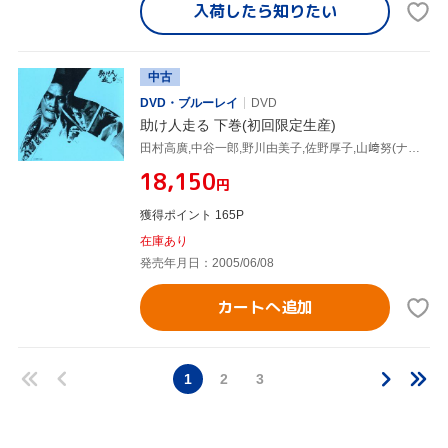
入荷したら
知りたい
中古
DVD・ブルーレイ
DVD
助け人走る 下巻(初回限定生産)
田村高廣,中谷一郎,野川由美子,佐野厚子,山﨑努(ナレーター),平尾昌晃(音楽)
¥18,150
円
獲得ポイント 165P
在庫あり
発売年月日：2005/06/08
カートへ追加
1
2
3