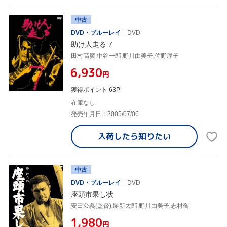
中古
DVD・ブルーレイ
DVD
助け人走る 7
田村高廣,中谷一郎,野川由美子,佐野厚子
¥6,930
円
獲得ポイント 63P
在庫なし
発売年月日：2005/07/06
入荷したら
知りたい
中古
DVD・ブルーレイ
DVD
座頭市果し状
安田公義(監督),勝新太郎,野川由美子,志村喬
¥1,980
円