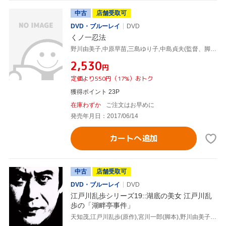
中古
店舗受取可
DVD・ブルーレイ
DVD
くノ一忍法
野川由美子,中原早苗,三島ゆり子,中島貞夫(監督、脚本),山田風太郎(原作),鏑木創(音楽)
¥2,530
円
定価より550円（17%）おトク
獲得ポイント 23P
在庫わずか
ご注文はお早めに
発売年月日：2017/06/14
カートへ追加
中古
店舗受取可
DVD・ブルーレイ
DVD
江戸川乱歩シリーズ19::湖底の美女 江戸川乱
歩の「湖畔亭事件」
天知茂,江戸川乱歩(原作),宮川一郎(脚本),野川由美子,松原千明