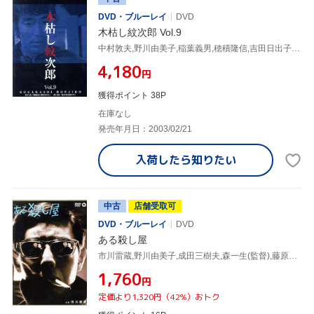
DVD・ブルーレイ
DVD
木枯し紋次郎 Vol.9
中村敦夫,野川由美子,稲葉義男,穂積隆信,吉田日出子,笹沢左保,市川崑(監修)
¥4,180
円
獲得ポイント 38P
在庫なし
発売年月日：2003/02/21
入荷したら
知りたい
中古
店舗受取可
DVD・ブルーレイ
DVD
ある殺し屋
市川雷蔵,野川由美子,成田三樹夫,森一生(監督),藤原審爾(原作),鏑木創(音楽)
¥1,760
円
定価より1,320円（42%）おトク