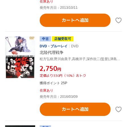
在庫あり
発売年月日：2013/10/11
カートへ追加
中古
店舗受取可
DVD・ブルーレイ
DVD
北陸代理戦争
松方弘樹,野川由美子,高橋洋子,深作欣二(監督),津島利章(音楽)
¥2,750
円
定価より330円（10%）おトク
獲得ポイント 25P
在庫あり
発売年月日：2016/03/09
カートへ追加