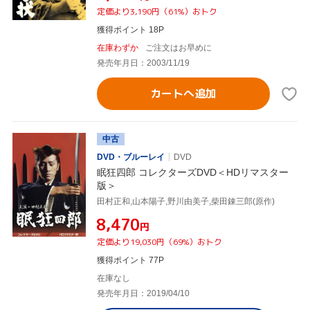
定価より3,190円（61%）おトク
獲得ポイント 18P
在庫わずか
ご注文はお早めに
発売年月日：2003/11/19
カートへ追加
中古
DVD・ブルーレイ
DVD
眠狂四郎 コレクターズDVD＜HDリマスター
版＞
田村正和,山本陽子,野川由美子,柴田錬三郎(原作)
¥8,470
円
定価より19,030円（69%）おトク
獲得ポイント 77P
在庫なし
発売年月日：2019/04/10