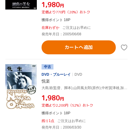
¥1,980
円
定価より770円（28%）おトク
獲得ポイント 18P
在庫わずか
ご注文はお早めに
発売年月日：2005/06/08
カートへ追加
中古
DVD・ブルーレイ
DVD
悦楽
大島渚(監督、脚本),山田風太郎(原作),中村賀津雄,加賀まりこ,野川由美子
¥1,980
円
定価より2,200円（52%）おトク
獲得ポイント 18P
残り1点
ご注文はお早めに
発売年月日：2006/03/30