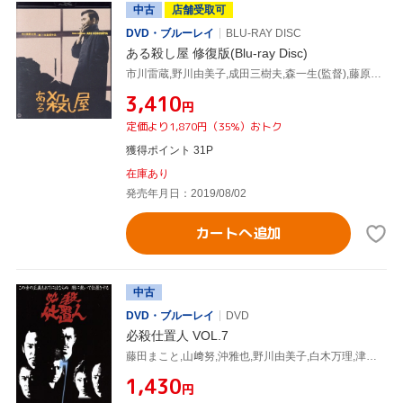
中古
店舗受取可
DVD・ブルーレイ
BLU-RAY DISC
ある殺し屋 修復版(Blu-ray Disc)
市川雷蔵,野川由美子,成田三樹夫,森一生(監督),藤原審爾(原作),鏑木創(音楽)
¥3,410
円
定価より1,870円（35%）おトク
獲得ポイント 31P
在庫あり
発売年月日：2019/08/02
カートへ追加
中古
DVD・ブルーレイ
DVD
必殺仕置人 VOL.7
藤田まこと,山﨑努,沖雅也,野川由美子,白木万理,津坂匡章(秋野太作),高松英郎,菅井きん
¥1,430
円