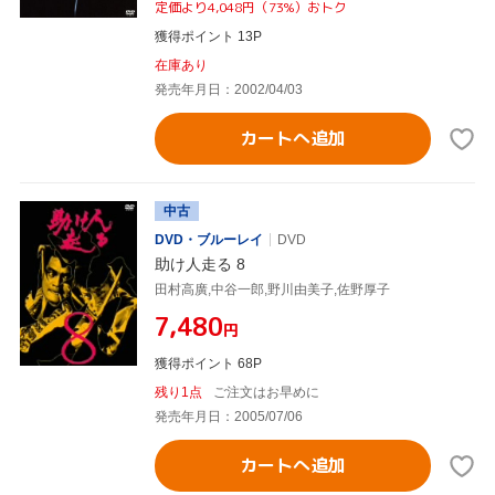
定価より4,048円（73%）おトク
獲得ポイント 13P
在庫あり
発売年月日：2002/04/03
カートへ追加
中古
DVD・ブルーレイ
DVD
助け人走る 8
田村高廣,中谷一郎,野川由美子,佐野厚子
¥7,480
円
獲得ポイント 68P
残り1点
ご注文はお早めに
発売年月日：2005/07/06
カートへ追加