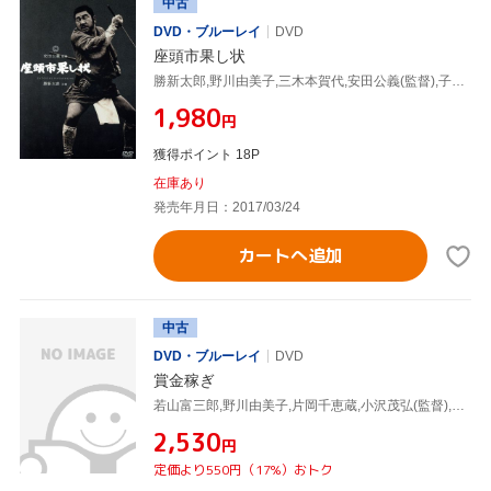
中古
DVD・ブルーレイ
DVD
座頭市果し状
勝新太郎,野川由美子,三木本賀代,安田公義(監督),子母沢寛(原作)
¥1,980
円
獲得ポイント 18P
在庫あり
発売年月日：2017/03/24
カートへ追加
中古
DVD・ブルーレイ
DVD
賞金稼ぎ
若山富三郎,野川由美子,片岡千恵蔵,小沢茂弘(監督),八木正生(音楽)
¥2,530
円
定価より550円（17%）おトク