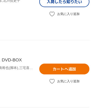
彦,北川悦吏子
入荷したら
知りたい
お気に入り追加
 DVD-BOX
高橋克典,加藤あい,中島美嘉,畑野浩子,川島なお美,金子賢,尾崎将也(脚本),三宅喜重(プロデュース)
カートへ追加
お気に入り追加