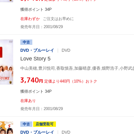
獲得ポイント 34P
在庫わずか
ご注文はお早めに
発売年月日：2001/08/29
中古
DVD・ブルーレイ
DVD
Love Story 5
中山美穂,豊川悦司,香取慎吾,加藤晴彦,優香,畑野浩子,小野武
¥3,740
円
定価より440円（10%）おトク
獲得ポイント 34P
在庫あり
発売年月日：2001/08/29
中古
店舗受取可
DVD・ブルーレイ
DVD