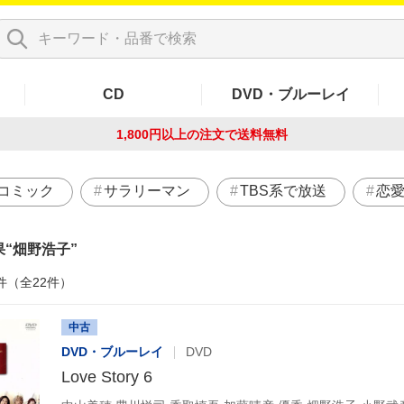
CD
DVD・ブルーレイ
1,800円以上の注文で
送料無料
コミック
サラリーマン
TBS系で放送
恋
果
畑野浩子
件（全22件）
中古
DVD・ブルーレイ
DVD
Love Story 6