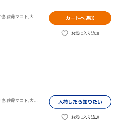
鶴田真由,オダギリジョー,神田うの,畑野浩子,小池栄子,尾崎将也,佐藤マコト,大島ミチル
カートへ追加
お気に入り追加
鶴田真由,オダギリジョー,神田うの,畑野浩子,小池栄子,尾崎将也,佐藤マコト,大島ミチル
入荷したら
知りたい
お気に入り追加