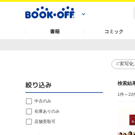
書籍
コミック
実写化
絞り込み
検索結
1件～22
中古のみ
在庫ありのみ
店舗受取可