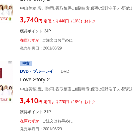
中山美穂,豊川悦司,香取慎吾,加藤晴彦,優香,畑野浩子,小野武
¥3,740
円
定価より440円（10%）おトク
獲得ポイント 34P
在庫わずか
ご注文はお早めに
発売年月日：2001/08/29
中古
DVD・ブルーレイ
DVD
Love Story 2
中山美穂,豊川悦司,香取慎吾,加藤晴彦,優香,畑野浩子,小野武
¥3,410
円
定価より770円（18%）おトク
獲得ポイント 31P
在庫わずか
ご注文はお早めに
発売年月日：2001/08/29