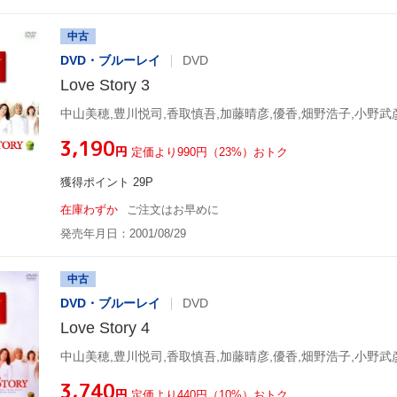
中古
DVD・ブルーレイ
DVD
Love Story 3
中山美穂,豊川悦司,香取慎吾,加藤晴彦,優香,畑野浩子,小野武
¥3,190
円
定価より990円（23%）おトク
獲得ポイント 29P
在庫わずか
ご注文はお早めに
発売年月日：2001/08/29
中古
DVD・ブルーレイ
DVD
Love Story 4
中山美穂,豊川悦司,香取慎吾,加藤晴彦,優香,畑野浩子,小野武
¥3,740
円
定価より440円（10%）おトク