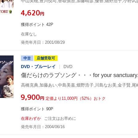
中山美穂,豊川悦司,香取慎吾,加藤晴彦,優香,畑野浩子,小野武
¥4,620
円
獲得ポイント 42P
在庫なし
発売年月日：2001/08/29
中古
店舗受取可
DVD・ブルーレイ
DVD
傷だらけのラブソング・・・for your sanctuary.
¥9,900
円
定価より11,000円（52%）おトク
獲得ポイント 90P
在庫わずか
ご注文はお早めに
発売年月日：2004/06/16