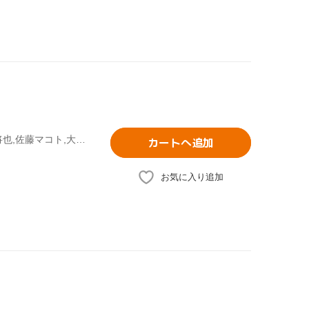
鶴田真由,オダギリジョー,神田うの,畑野浩子,小池栄子,尾崎将也,佐藤マコト,大島ミチル
カートへ追加
お気に入り追加