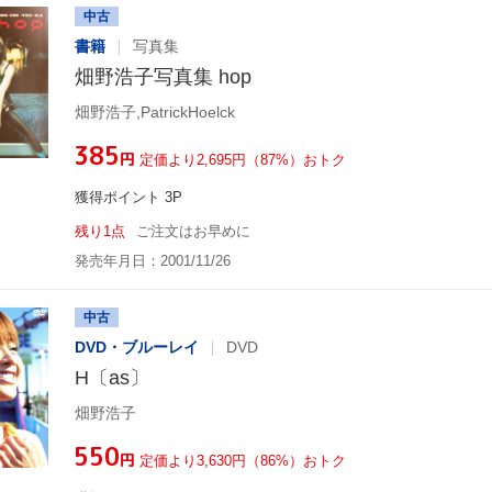
中古
書籍
写真集
畑野浩子写真集 hop
畑野浩子,PatrickHoelck
¥385
円
定価より2,695円（87%）おトク
獲得ポイント 3P
残り1点
ご注文はお早めに
発売年月日：2001/11/26
中古
DVD・ブルーレイ
DVD
H〔as〕
畑野浩子
¥550
円
定価より3,630円（86%）おトク