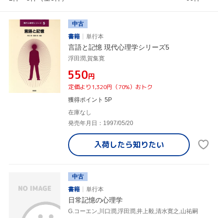
中古
書籍
単行本
言語と記憶 現代心理学シリーズ5
浮田潤,賀集寛
¥550
円
定価より1,320円（70%）おトク
獲得ポイント 5P
在庫なし
発売年月日：1997/05/20
入荷したら
知りたい
中古
書籍
単行本
日常記憶の心理学
G.コーエン,川口潤,浮田潤,井上毅,清水寛之,山祐嗣