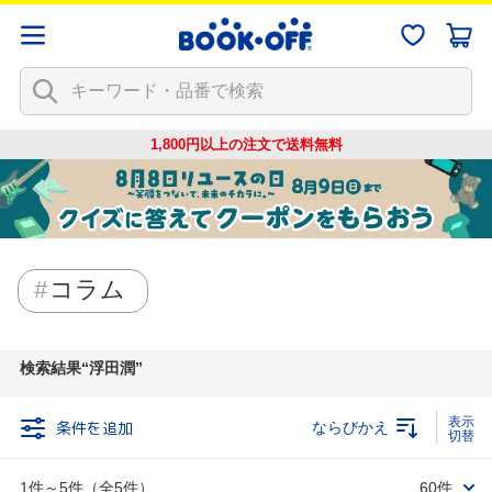
1,800円以上の注文で
送料無料
コラム
検索結果
浮田潤
条件を追加
ならびかえ
1件～5件（全5件）
60件