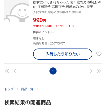
熟女にイカされちゃった僕 4 紫彩乃,押切あや
の,浮田潤子,高嶋杏子,岩崎志乃,神山愛美
芳賀栄太郎,紫彩乃,押切あやの,浮田潤子
¥990
円
定価より2,048円（67%）おトク
獲得ポイント 9P
在庫なし
発売年月日：2007/08/07
入荷したら
知りたい
1
トップ
商品一覧
検索結果の関連商品