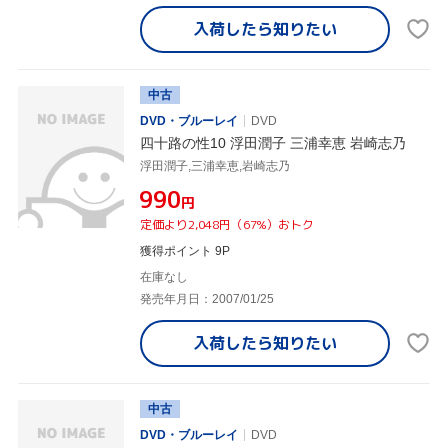
入荷したら
知りたい
中古
DVD・ブルーレイ
DVD
四十路の性10 浮田潤子 三浦幸恵 岩崎志乃
浮田潤子,三浦幸恵,岩崎志乃
¥990
円
定価より2,048円（67%）おトク
獲得ポイント 9P
在庫なし
発売年月日：2007/01/25
入荷したら
知りたい
中古
DVD・ブルーレイ
DVD