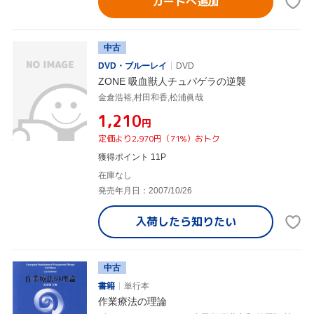
カートへ追加
中古
DVD・ブルーレイ
DVD
ZONE 吸血獣人チュパゲラの逆襲
金倉浩裕,村田和香,松浦眞哉
¥1,210
円
定価より2,970円（71%）おトク
獲得ポイント 11P
在庫なし
発売年月日：2007/10/26
入荷したら
知りたい
中古
書籍
単行本
作業療法の理論