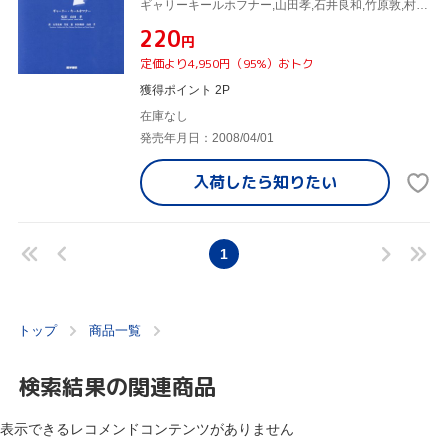
ギャリーキールホフナー,山田孝,石井良和,竹原敦,村田和香
¥220
円
定価より4,950円（95%）おトク
獲得ポイント 2P
在庫なし
発売年月日：2008/04/01
入荷したら
知りたい
1
トップ
商品一覧
検索結果の関連商品
表示できるレコメンドコンテンツがありません