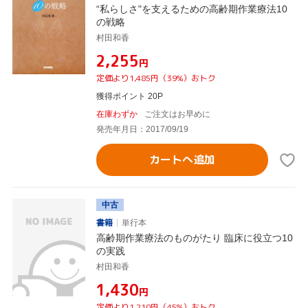
“私らしさ"を支えるための高齢期作業療法10
の戦略
村田和香
¥2,255
円
定価より1,485円（39%）おトク
獲得ポイント 20P
在庫わずか
ご注文はお早めに
発売年月日：2017/09/19
カートへ追加
中古
書籍
単行本
高齢期作業療法のものがたり 臨床に役立つ10
の実践
村田和香
¥1,430
円
定価より1,210円（45%）おトク