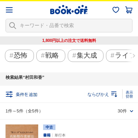
1,800円以上の注文で
送料無料
恐怖
戦略
集大成
ライフ
検索結果
村田和香
条件を追加
ならびかえ
1件～5件（全5件）
30件
中古
書籍
単行本