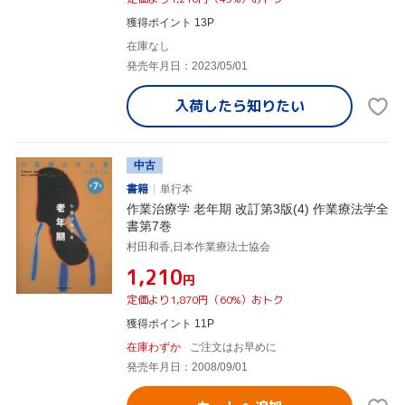
獲得ポイント 13P
在庫なし
発売年月日：2023/05/01
入荷したら
知りたい
中古
書籍
単行本
作業治療学 老年期 改訂第3版(4) 作業療法学全
書第7巻
村田和香,日本作業療法士協会
¥1,210
円
定価より1,870円（60%）おトク
獲得ポイント 11P
在庫わずか
ご注文はお早めに
発売年月日：2008/09/01