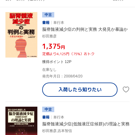
中古
書籍
単行本
脳脊髄液減少症の判例と実務 大発見か暴論か
杉田雅彦
¥1,375
円
定価より4,125円（75%）おトク
獲得ポイント 12P
在庫なし
発売年月日：2008/04/20
入荷したら
知りたい
中古
書籍
単行本
脳脊髄液減少症(低髄液圧症候群)の理論と実務
杉田雅彦,吉本智信