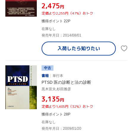
¥2,475
円
定価より2,255円（47%）おトク
獲得ポイント 22P
在庫なし
発売年月日：2014/08/01
入荷したら
知りたい
中古
書籍
単行本
PTSD 医の診断と法の診断
黒木宣夫,杉田雅彦
¥3,135
円
定価より1,485円（32%）おトク
獲得ポイント 28P
在庫なし
発売年月日：2009/01/20