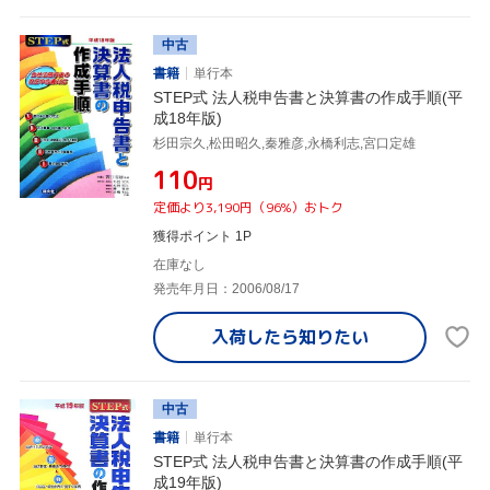
中古
書籍
単行本
STEP式 法人税申告書と決算書の作成手順(平
成18年版)
杉田宗久,松田昭久,秦雅彦,永橋利志,宮口定雄
¥110
円
定価より3,190円（96%）おトク
獲得ポイント 1P
在庫なし
発売年月日：2006/08/17
入荷したら
知りたい
中古
書籍
単行本
STEP式 法人税申告書と決算書の作成手順(平
成19年版)