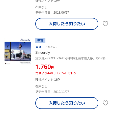
獲得ポイント 16P
在庫なし
発売年月日：2018/06/27
入荷したら
知りたい
中古
ＣＤ
アルバム
Sincerely
清水雅人GROUP feat.小平幸雄,清水雅人(p、syn),杉田雅彦(el-g),東千尋(ds)
¥1,760
円
定価より440円（20%）おトク
獲得ポイント 16P
在庫なし
発売年月日：2012/11/07
入荷したら
知りたい