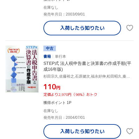
在庫なし
発売年月日：2003/09/01
入荷したら
知りたい
中古
書籍
単行本
STEP式 法人税申告書と決算書の作成手順(平
成16年版)
杉田宗久,佐藤裕之,石原健次,福永好伸,松田昭久,秦雅彦,宮口定雄
¥110
円
定価より2,970円（96%）おトク
獲得ポイント 1P
在庫なし
発売年月日：2004/07/01
入荷したら
知りたい