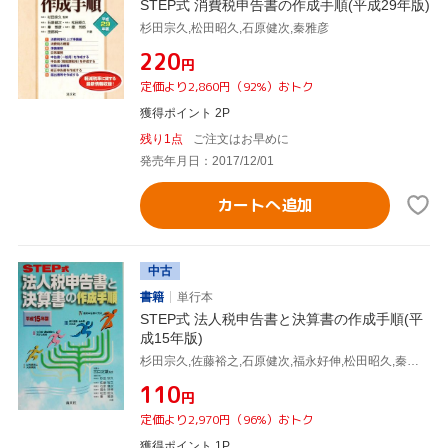
STEP式 消費税申告書の作成手順(平成29年版)
杉田宗久,松田昭久,石原健次,秦雅彦
¥220
円
定価より2,860円（92%）おトク
獲得ポイント 2P
残り1点
ご注文はお早めに
発売年月日：2017/12/01
カートへ追加
中古
書籍
単行本
STEP式 法人税申告書と決算書の作成手順(平
成15年版)
杉田宗久,佐藤裕之,石原健次,福永好伸,松田昭久,秦雅彦,宮口定雄
¥110
円
定価より2,970円（96%）おトク
獲得ポイント 1P