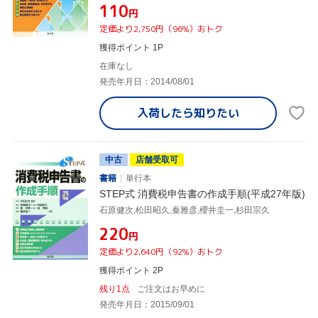
¥110
円
定価より2,750円（96%）おトク
獲得ポイント 1P
在庫なし
発売年月日：2014/08/01
入荷したら
知りたい
中古
店舗受取可
書籍
単行本
STEP式 消費税申告書の作成手順(平成27年版)
石原健次,松田昭久,秦雅彦,櫻井圭一,杉田宗久
¥220
円
定価より2,640円（92%）おトク
獲得ポイント 2P
残り1点
ご注文はお早めに
発売年月日：2015/09/01