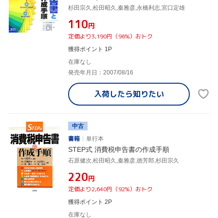
杉田宗久,松田昭久,秦雅彦,永橋利志,宮口定雄
¥110
円
定価より3,190円（96%）おトク
獲得ポイント 1P
在庫なし
発売年月日：2007/08/16
入荷したら
知りたい
中古
書籍
単行本
STEP式 消費税申告書の作成手順
石原健次,松田昭久,秦雅彦,徳芳郎,杉田宗久
¥220
円
定価より2,640円（92%）おトク
獲得ポイント 2P
在庫なし