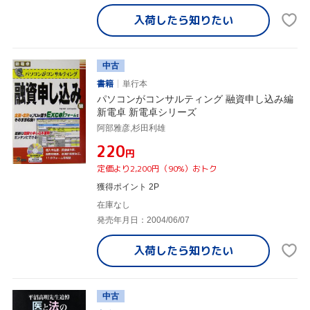
入荷したら
知りたい
中古
書籍
単行本
パソコンがコンサルティング 融資申し込み編
新電卓 新電卓シリーズ
阿部雅彦,杉田利雄
¥220
円
定価より2,200円（90%）おトク
獲得ポイント 2P
在庫なし
発売年月日：2004/06/07
入荷したら
知りたい
中古