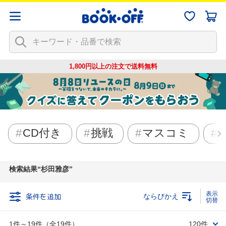
1,800円以上の注文で
送料無料
CD付き
挑戦
マスコミ
検索結果
杉田雅彦
条件を追加
ならびかえ
1件～19件（全19件）
120件