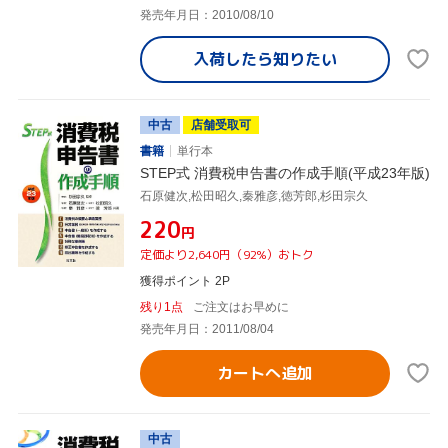
発売年月日：2010/08/10
入荷したら
知りたい
中古
店舗受取可
書籍
単行本
STEP式 消費税申告書の作成手順(平成23年版)
石原健次,松田昭久,秦雅彦,徳芳郎,杉田宗久
¥220
円
定価より2,640円（92%）おトク
獲得ポイント 2P
残り1点
ご注文はお早めに
発売年月日：2011/08/04
カートへ追加
中古