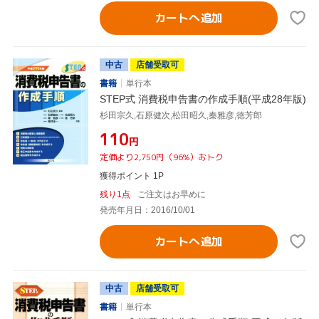
カートへ追加
中古
店舗受取可
書籍
単行本
STEP式 消費税申告書の作成手順(平成28年版)
杉田宗久,石原健次,松田昭久,秦雅彦,徳芳郎
¥110
円
定価より2,750円（96%）おトク
獲得ポイント 1P
残り1点
ご注文はお早めに
発売年月日：2016/10/01
カートへ追加
中古
店舗受取可
書籍
単行本