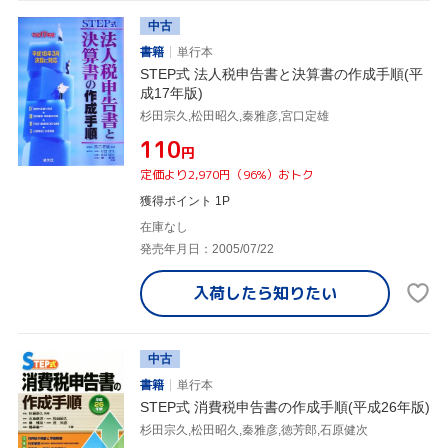
中古
書籍
単行本
STEP式 法人税申告書と決算書の作成手順(平
成17年版)
杉田宗久,松田昭久,秦雅彦,宮口定雄
¥110
円
定価より2,970円（96%）おトク
獲得ポイント 1P
在庫なし
発売年月日：2005/07/22
入荷したら
知りたい
中古
書籍
単行本
STEP式 消費税申告書の作成手順(平成26年版)
杉田宗久,松田昭久,秦雅彦,徳芳郎,石原健次