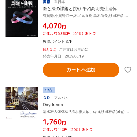
書籍
単行本
医と法の課題と挑戦 平沼髙明先生追悼
有賀徹,小賀野晶一,木ノ元直樹,黒木尚長,杉田雅彦,平沼直人
¥4,070
円
定価より6,380円（61%）おトク
獲得ポイント 37P
残り1点
ご注文はお早めに
発売年月日：2019/06/19
カートへ追加
中古
ＣＤ
アルバム
Daydream
清水雅人GROUP,清水雅人(p、syn),杉田雅彦(el-g),東千尋(ds),瀬戸尚幸(el-b)
¥1,760
円
定価より440円（20%）おトク