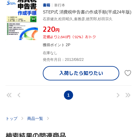
書籍
単行本
STEP式 消費税申告書の作成手順(平成24年版)
石原健次,松田昭久,秦雅彦,徳芳郎,杉田宗久
¥220
円
定価より2,640円（92%）おトク
獲得ポイント 2P
在庫なし
発売年月日：2012/08/22
入荷したら
知りたい
1
トップ
商品一覧
検索結果の関連商品