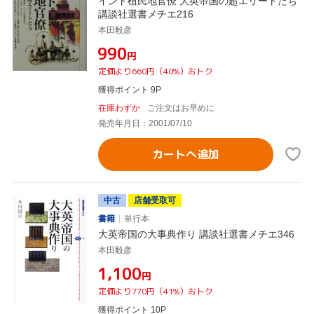
インド植民地官僚 大英帝国の超エリートたち
講談社選書メチエ216
本田毅彦
¥990
円
定価より660円（40%）おトク
獲得ポイント 9P
在庫わずか
ご注文はお早めに
発売年月日：2001/07/10
カートへ追加
中古
店舗受取可
書籍
単行本
大英帝国の大事典作り 講談社選書メチエ346
本田毅彦
¥1,100
円
定価より770円（41%）おトク
獲得ポイント 10P