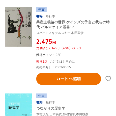
中古
書籍
単行本
共産主義後の世界 ケインズの予言と我らの時
代 パルマケイア叢書17
ロバートスキデルスキー,本田毅彦
¥2,475
円
定価より2,145円（46%）おトク
獲得ポイント 22P
残り1点
ご注文はお早めに
発売年月日：2003/06/15
カートへ追加
中古
書籍
単行本
つながりの歴史学
木村茂光,山本英貴,柿沼陽平,本田毅彦