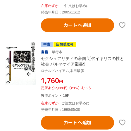
在庫わずか
ご注文はお早めに
発売年月日：2005/11/12
カートへ追加
中古
店舗受取可
書籍
単行本
セクシュアリティの帝国 近代イギリスの性と
社会 パルマケイア叢書9
ロナルドハイアム,本田毅彦
¥1,760
円
定価より2,860円（61%）おトク
獲得ポイント 16P
在庫わずか
ご注文はお早めに
発売年月日：1998/05/30
カートへ追加