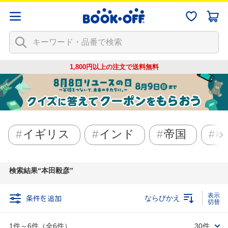
1,800円以上の注文で
送料無料
イギリス
インド
帝国
植
検索結果
本田毅彦
条件を追加
ならびかえ
1件～6件（全6件）
30件