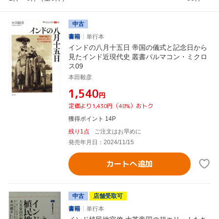
中古
書籍
単行本
インドの八月十五日 帝国の儀式と記念日から
見たインド近現代史 叢書パルマコン・ミクロ
ス09
本田毅彦
¥1,540
円
定価より1,430円（48%）おトク
獲得ポイント 14P
残り1点
ご注文はお早めに
発売年月日：2024/11/15
カートへ追加
中古
店舗受取可
書籍
単行本