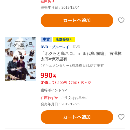
在庫あり
発売年月日：2019/12/04
カートへ追加
中古
店舗受取可
DVD・ブルーレイ
DVD
「ボクらと島ネコ。 in 田代島 前編」 有澤樟
太郎×伊万里有
(ドキュメンタリー),有澤樟太郎,伊万里有
¥990
円
定価より3,190円（76%）おトク
獲得ポイント 9P
在庫わずか
ご注文はお早めに
発売年月日：2019/12/25
カートへ追加