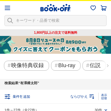
1,800円以上の注文で
送料無料
映像特典収録
Blu-ray
伝説
検索結果
有澤樟太郎
条件を追加
ならびかえ
1件～27件（全27件）
30件