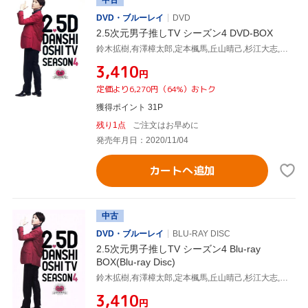
DVD・ブルーレイ
DVD
2.5次元男子推しTV シーズン4 DVD-BOX
鈴木拡樹,有澤樟太郎,定本楓馬,丘山晴己,杉江大志,高橋健介,牧島輝,椎名鯛造
¥3,410
円
定価より6,270円（64%）おトク
獲得ポイント 31P
残り1点
ご注文はお早めに
発売年月日：2020/11/04
カートへ追加
中古
DVD・ブルーレイ
BLU-RAY DISC
2.5次元男子推しTV シーズン4 Blu-ray
BOX(Blu-ray Disc)
鈴木拡樹,有澤樟太郎,定本楓馬,丘山晴己,杉江大志,高橋健介,牧島輝,椎名鯛造
¥3,410
円