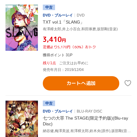
中古
DVD・ブルーレイ
DVD
TXT vol.1「SLANG」
有澤樟太郎,井上小百合,和田琢磨,坂部剛(音楽)
¥3,410
円
定価より5,170円（60%）おトク
獲得ポイント 31P
残り1点
ご注文はお早めに
発売年月日：2019/12/04
カートへ追加
中古
DVD・ブルーレイ
BLU-RAY DISC
七つの大罪 The STAGE(限定予約版)(Blu-ray
Disc)
納谷健,梅澤美波,有澤樟太郎,鈴木央(原作),坂部剛(音楽)