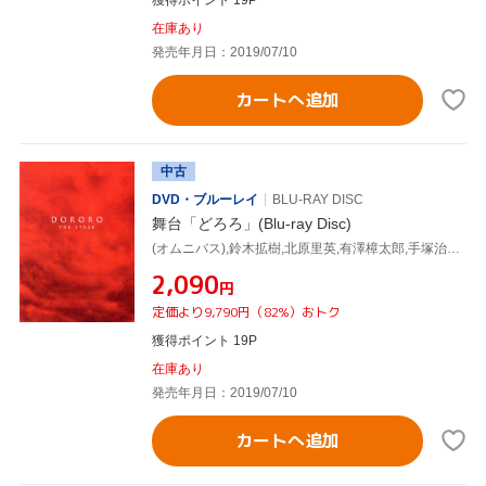
在庫あり
発売年月日：2019/07/10
カートへ追加
中古
DVD・ブルーレイ
BLU-RAY DISC
舞台「どろろ」(Blu-ray Disc)
(オムニバス),鈴木拡樹,北原里英,有澤樟太郎,手塚治虫(原作)
¥2,090
円
定価より9,790円（82%）おトク
獲得ポイント 19P
在庫あり
発売年月日：2019/07/10
カートへ追加