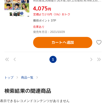
和田雅成,高橋健介,髙木俊,Spi,立石俊樹,有澤樟太郎,定本楓馬,玉城裕規
¥4,075
円
定価より215円（5%）おトク
獲得ポイント 37P
在庫あり
発売年月日：2021/10/29
カートへ追加
1
トップ
商品一覧
検索結果の関連商品
表示できるレコメンドコンテンツがありません