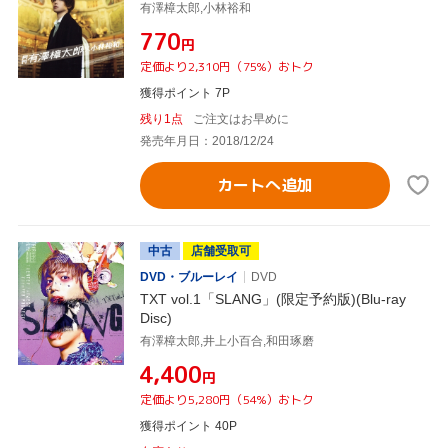
有澤樟太郎,小林裕和
¥770
円
定価より2,310円（75%）おトク
獲得ポイント 7P
残り1点
ご注文はお早めに
発売年月日：2018/12/24
カートへ追加
中古
店舗受取可
DVD・ブルーレイ
DVD
TXT vol.1「SLANG」(限定予約版)(Blu-ray
Disc)
有澤樟太郎,井上小百合,和田琢磨
¥4,400
円
定価より5,280円（54%）おトク
獲得ポイント 40P