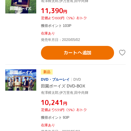
有澤樟太郎,伊万里有,田中尚輝
¥11,390
円
定価より600円（5%）おトク
獲得ポイント 103P
在庫あり
発売年月日：2020/05/02
カートへ追加
新品
DVD・ブルーレイ
DVD
田園ボーイズ DVD-BOX
有澤樟太郎,伊万里有,田中尚輝
¥10,241
円
定価より539円（5%）おトク
獲得ポイント 93P
在庫あり