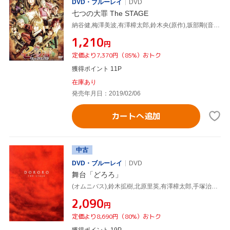
DVD・ブルーレイ
DVD
七つの大罪 The STAGE
納谷健,梅澤美波,有澤樟太郎,鈴木央(原作),坂部剛(音楽)
¥1,210
円
定価より7,370円（85%）おトク
獲得ポイント 11P
在庫あり
発売年月日：2019/02/06
カートへ追加
中古
DVD・ブルーレイ
DVD
舞台「どろろ」
(オムニバス),鈴木拡樹,北原里英,有澤樟太郎,手塚治虫(原作)
¥2,090
円
定価より8,690円（80%）おトク
獲得ポイント 19P