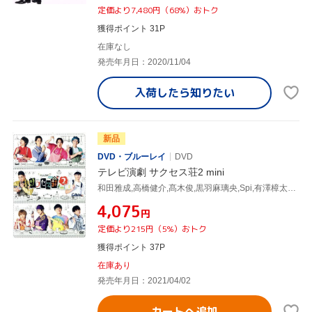
定価より7,480円（68%）おトク
獲得ポイント 31P
在庫なし
発売年月日：2020/11/04
入荷したら
知りたい
新品
DVD・ブルーレイ
DVD
テレビ演劇 サクセス荘2 mini
和田雅成,高橋健介,髙木俊,黒羽麻璃央,Spi,有澤樟太郎,定本楓馬,玉城裕規
¥4,075
円
定価より215円（5%）おトク
獲得ポイント 37P
在庫あり
発売年月日：2021/04/02
カートへ追加