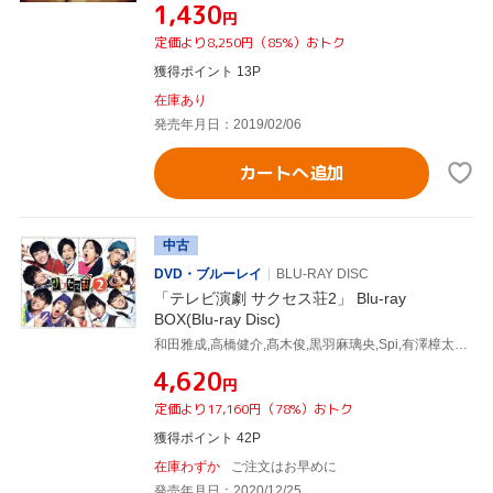
¥1,430
円
定価より8,250円（85%）おトク
獲得ポイント 13P
在庫あり
発売年月日：2019/02/06
カートへ追加
中古
DVD・ブルーレイ
BLU-RAY DISC
「テレビ演劇 サクセス荘2」 Blu-ray
BOX(Blu-ray Disc)
和田雅成,高橋健介,髙木俊,黒羽麻璃央,Spi,有澤樟太郎,荒牧慶彦,定本楓馬
¥4,620
円
定価より17,160円（78%）おトク
獲得ポイント 42P
在庫わずか
ご注文はお早めに
発売年月日：2020/12/25