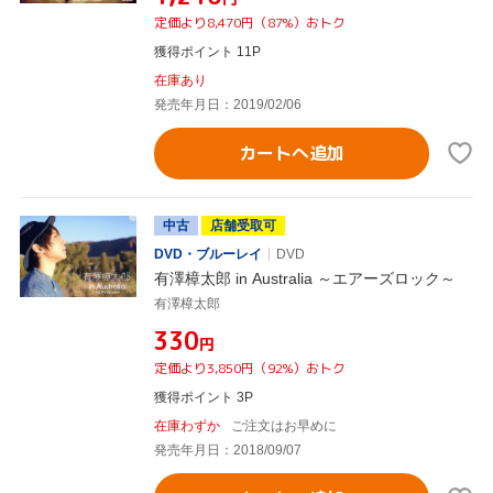
定価より8,470円（87%）おトク
獲得ポイント 11P
在庫あり
発売年月日：2019/02/06
カートへ追加
中古
店舗受取可
DVD・ブルーレイ
DVD
有澤樟太郎 in Australia ～エアーズロック～
有澤樟太郎
¥330
円
定価より3,850円（92%）おトク
獲得ポイント 3P
在庫わずか
ご注文はお早めに
発売年月日：2018/09/07