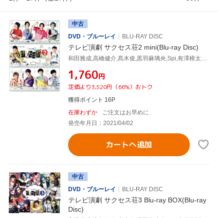
中古
DVD・ブルーレイ
BLU-RAY DISC
テレビ演劇 サクセス荘2 mini(Blu-ray Disc)
和田雅成,高橋健介,髙木俊,黒羽麻璃央,Spi,有澤樟太郎,定本楓馬,玉城裕規
¥1,760
円
定価より3,520円（66%）おトク
獲得ポイント 16P
在庫わずか
ご注文はお早めに
発売年月日：2021/04/02
カートへ追加
中古
DVD・ブルーレイ
BLU-RAY DISC
テレビ演劇 サクセス荘3 Blu-ray BOX(Blu-ray
Disc)