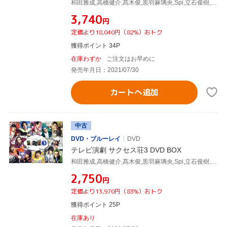
和田雅成,高橋健介,髙木俊,黒羽麻璃央,Spi,立石俊樹,有澤樟太郎,定本楓馬
¥3,740
円
定価より18,040円（82%）おトク
獲得ポイント 34P
在庫わずか
ご注文はお早めに
発売年月日：2021/07/30
カートへ追加
中古
DVD・ブルーレイ
DVD
テレビ演劇 サクセス荘3 DVD BOX
和田雅成,高橋健介,髙木俊,黒羽麻璃央,Spi,立石俊樹,有澤樟太郎,定本楓馬
¥2,750
円
定価より13,970円（83%）おトク
獲得ポイント 25P
在庫あり