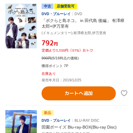
中古
店舗受取可
DVD・ブルーレイ
DVD
「ボクらと島ネコ。 in 田代島 後編」 有澤樟
太郎×伊万里有
(ドキュメンタリー),有澤樟太郎,伊万里有
¥792
円
定価より3,388円（81%）おトク
990
円
(6/16時点の価格)
獲得ポイント 7P
在庫あり
発売年月日：2019/12/25
カートへ追加
新品
DVD・ブルーレイ
BLU-RAY DISC
田園ボーイズ Blu-ray-BOX(Blu-ray Disc)