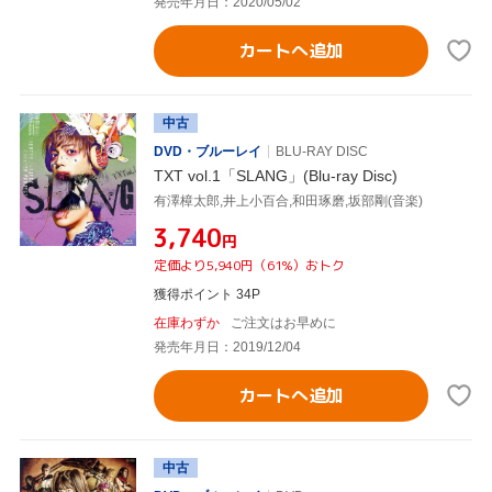
発売年月日：2020/05/02
カートへ追加
中古
DVD・ブルーレイ
BLU-RAY DISC
TXT vol.1「SLANG」(Blu-ray Disc)
有澤樟太郎,井上小百合,和田琢磨,坂部剛(音楽)
¥3,740
円
定価より5,940円（61%）おトク
獲得ポイント 34P
在庫わずか
ご注文はお早めに
発売年月日：2019/12/04
カートへ追加
中古