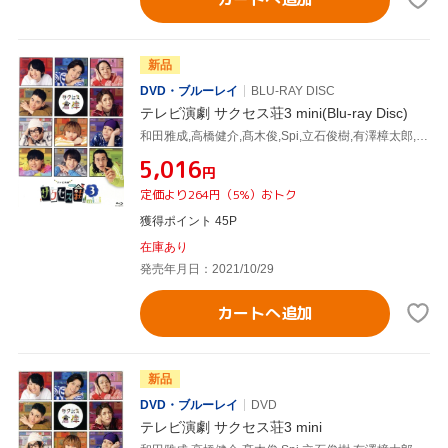
新品
DVD・ブルーレイ
BLU-RAY DISC
テレビ演劇 サクセス荘3 mini(Blu-ray Disc)
和田雅成,高橋健介,髙木俊,Spi,立石俊樹,有澤樟太郎,定本楓馬,玉城裕規
¥5,016
円
定価より264円（5%）おトク
獲得ポイント 45P
在庫あり
発売年月日：2021/10/29
カートへ追加
新品
DVD・ブルーレイ
DVD
テレビ演劇 サクセス荘3 mini