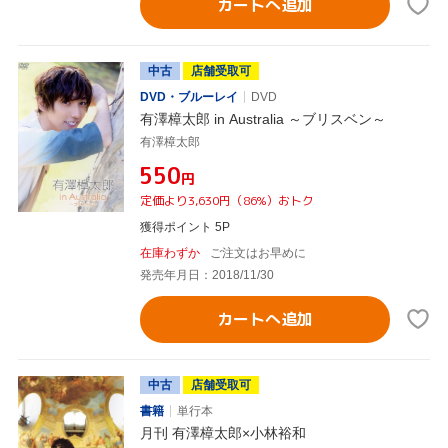
カートへ追加
中古
店舗受取可
DVD・ブルーレイ
DVD
有澤樟太郎 in Australia ～ブリスベン～
有澤樟太郎
¥550
円
定価より3,630円（86%）おトク
獲得ポイント 5P
在庫わずか
ご注文はお早めに
発売年月日：2018/11/30
カートへ追加
中古
店舗受取可
書籍
単行本
月刊 有澤樟太郎×小林裕和