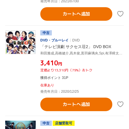
発売年月日：2021/07/30
カートへ追加
中古
DVD・ブルーレイ
DVD
「テレビ演劇 サクセス荘2」 DVD BOX
和田雅成,高橋健介,髙木俊,黒羽麻璃央,Spi,有澤樟太郎,荒牧慶彦,定本楓馬
¥3,410
円
定価より13,310円（79%）おトク
獲得ポイント 31P
在庫あり
発売年月日：2020/12/25
カートへ追加
中古
店舗受取可