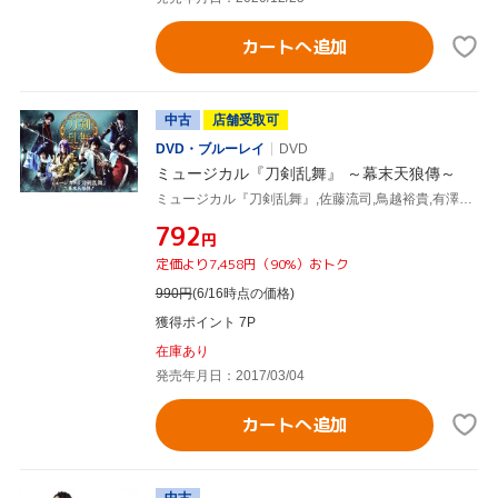
カートへ追加
中古
店舗受取可
DVD・ブルーレイ
DVD
ミュージカル『刀剣乱舞』 ～幕末天狼傳～
ミュージカル『刀剣乱舞』,佐藤流司,鳥越裕貴,有澤樟太郎,小越勇輝,高橋健介,伊万里有
¥792
円
定価より7,458円（90%）おトク
990
円
(6/16時点の価格)
獲得ポイント 7P
在庫あり
発売年月日：2017/03/04
カートへ追加
中古