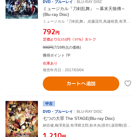
DVD・ブルーレイ
BLU-RAY DISC
ミュージカル『刀剣乱舞』 ～幕末天狼傳～
(Blu-ray Disc)
ミュージカル『刀剣乱舞』,佐藤流司,鳥越裕貴,有澤樟太郎,小越勇輝,高橋健介,伊万里有
¥792
円
定価より8,558円（91%）おトク
990
円
(7/16時点の価格)
獲得ポイント 7P
在庫あり
発売年月日：2017/03/04
カートへ追加
中古
DVD・ブルーレイ
BLU-RAY DISC
七つの大罪 The STAGE(Blu-ray Disc)
納谷健,梅澤美波,有澤樟太郎,鈴木央(原作),坂部剛(音楽)
¥1,210
円