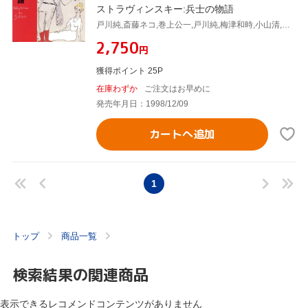
ストラヴィンスキー:兵士の物語
戸川純,斎藤ネコ,巻上公一,戸川純,梅津和時,小山清,大倉滋夫,村田陽一
¥2,750
円
獲得ポイント 25P
在庫わずか
ご注文はお早めに
発売年月日：1998/12/09
カートへ追加
1
トップ
商品一覧
検索結果の関連商品
表示できるレコメンドコンテンツがありません