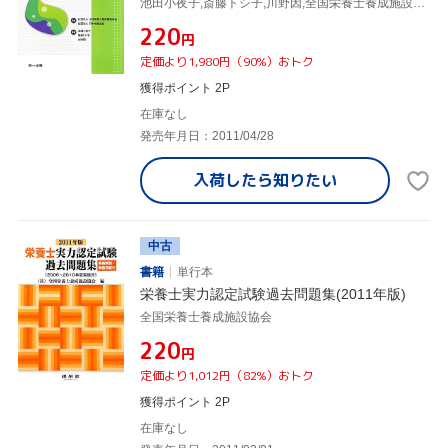
池田小夜子,斎藤トシ子,川野因,全国栄養士養成施設協会,日本栄養士会
¥220
円
定価より1,980円（90%）おトク
獲得ポイント 2P
在庫なし
発売年月日：2011/04/28
入荷したら
知りたい
中古
書籍
単行本
栄養士実力認定試験過去問題集(2011年版)
全国栄養士養成施設協会
¥220
円
定価より1,012円（82%）おトク
獲得ポイント 2P
在庫なし