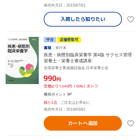
発売年月日：2015/07/01
入荷したら
知りたい
中古
店舗受取可
書籍
単行本
疾患・病態別臨床栄養学 第4版 サクセス管理
栄養士・栄養士養成講座
全国栄養士養成施設協会,日本栄養士会
¥990
円
定価より1,540円（60%）おトク
獲得ポイント 9P
残り1点
ご注文はお早めに
発売年月日：2019/03/01
カートへ追加