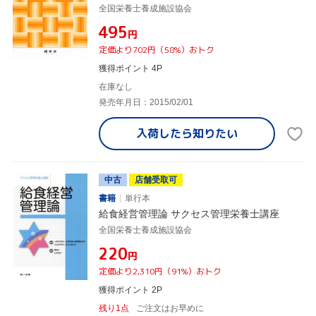
全国栄養士養成施設協会
¥495
円
定価より702円（58%）おトク
獲得ポイント 4P
在庫なし
発売年月日：2015/02/01
入荷したら
知りたい
中古
店舗受取可
書籍
単行本
給食経営管理論 サクセス管理栄養士講座
全国栄養士養成施設協会
¥220
円
定価より2,310円（91%）おトク
獲得ポイント 2P
残り1点
ご注文はお早めに