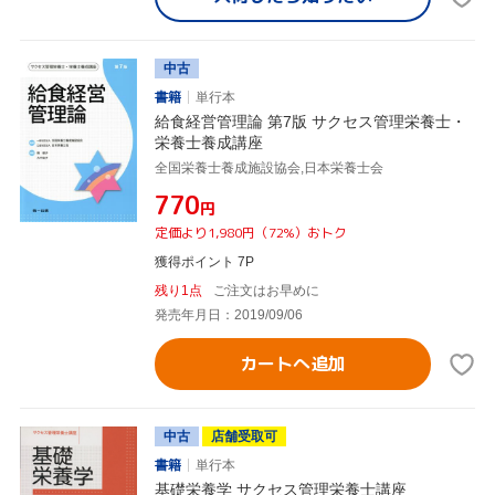
中古
書籍
単行本
給食経営管理論 第7版 サクセス管理栄養士・
栄養士養成講座
全国栄養士養成施設協会,日本栄養士会
¥770
円
定価より1,980円（72%）おトク
獲得ポイント 7P
残り1点
ご注文はお早めに
発売年月日：2019/09/06
カートへ追加
中古
店舗受取可
書籍
単行本
基礎栄養学 サクセス管理栄養士講座