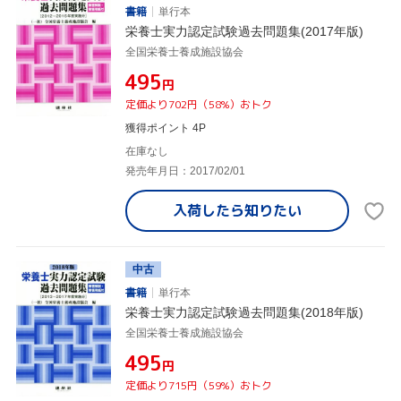
書籍
単行本
栄養士実力認定試験過去問題集(2017年版)
全国栄養士養成施設協会
¥495
円
定価より702円（58%）おトク
獲得ポイント 4P
在庫なし
発売年月日：2017/02/01
入荷したら
知りたい
中古
書籍
単行本
栄養士実力認定試験過去問題集(2018年版)
全国栄養士養成施設協会
¥495
円
定価より715円（59%）おトク