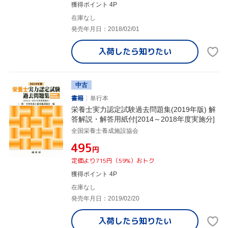
獲得ポイント 4P
在庫なし
発売年月日：2018/02/01
入荷したら
知りたい
中古
書籍
単行本
栄養士実力認定試験過去問題集(2019年版) 解
答解説・解答用紙付[2014～2018年度実施分]
全国栄養士養成施設協会
¥495
円
定価より715円（59%）おトク
獲得ポイント 4P
在庫なし
発売年月日：2019/02/20
入荷したら
知りたい