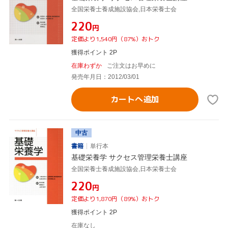
全国栄養士養成施設協会,日本栄養士会
¥220
円
定価より1,540円（87%）おトク
獲得ポイント 2P
在庫わずか
ご注文はお早めに
発売年月日：2012/03/01
カートへ追加
中古
書籍
単行本
基礎栄養学 サクセス管理栄養士講座
全国栄養士養成施設協会,日本栄養士会
¥220
円
定価より1,870円（89%）おトク
獲得ポイント 2P
在庫なし