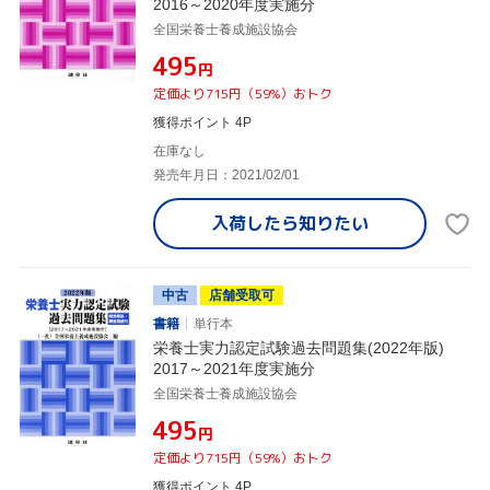
2016～2020年度実施分
全国栄養士養成施設協会
¥495
円
定価より715円（59%）おトク
獲得ポイント 4P
在庫なし
発売年月日：2021/02/01
入荷したら
知りたい
中古
店舗受取可
書籍
単行本
栄養士実力認定試験過去問題集(2022年版)
2017～2021年度実施分
全国栄養士養成施設協会
¥495
円
定価より715円（59%）おトク
獲得ポイント 4P