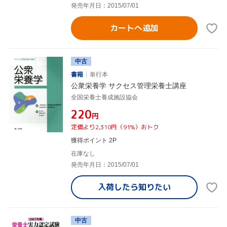
発売年月日：2015/07/01
カートへ追加
中古
書籍
単行本
公衆栄養学 サクセス管理栄養士講座
全国栄養士養成施設協会
¥220
円
定価より2,310円（91%）おトク
獲得ポイント 2P
在庫なし
発売年月日：2015/07/01
入荷したら
知りたい
中古