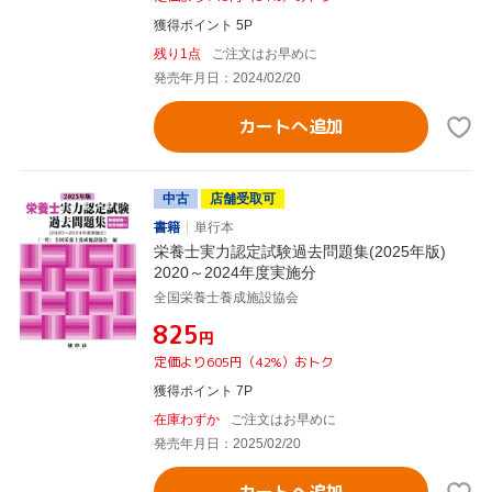
獲得ポイント 5P
残り1点
ご注文はお早めに
発売年月日：2024/02/20
カートへ追加
中古
店舗受取可
書籍
単行本
栄養士実力認定試験過去問題集(2025年版)
2020～2024年度実施分
全国栄養士養成施設協会
¥825
円
定価より605円（42%）おトク
獲得ポイント 7P
在庫わずか
ご注文はお早めに
発売年月日：2025/02/20