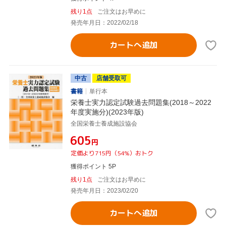
残り1点
ご注文はお早めに
発売年月日：2022/02/18
カートへ追加
中古
店舗受取可
書籍
単行本
栄養士実力認定試験過去問題集(2018～2022
年度実施分)(2023年版)
全国栄養士養成施設協会
¥605
円
定価より715円（54%）おトク
獲得ポイント 5P
残り1点
ご注文はお早めに
発売年月日：2023/02/20
カートへ追加