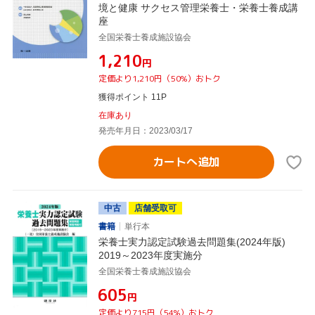
境と健康 サクセス管理栄養士・栄養士養成講
座
全国栄養士養成施設協会
¥1,210
円
定価より1,210円（50%）おトク
獲得ポイント 11P
在庫あり
発売年月日：2023/03/17
カートへ追加
中古
店舗受取可
書籍
単行本
栄養士実力認定試験過去問題集(2024年版)
2019～2023年度実施分
全国栄養士養成施設協会
¥605
円
定価より715円（54%）おトク