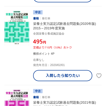
中古
書籍
単行本
栄養士実力認定試験過去問題集(2020年版)
2015～2019年度実施
全国栄養士養成施設協会
¥495
円
定価より715円（59%）おトク
獲得ポイント 4P
在庫なし
発売年月日：2020/02/01
入荷したら
知りたい
中古
書籍
単行本
栄養士実力認定試験過去問題集(2021年版)