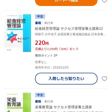
カートへ追加
中古
書籍
単行本
給食経営管理論 サクセス管理栄養士講座12
韓順子,大中佳子,全国栄養士養成施設協会,日本栄養士会
¥220
円
定価より2,090円（90%）おトク
獲得ポイント 2P
在庫なし
発売年月日：2010/11/10
入荷したら
知りたい
中古
書籍
単行本
栄養教育論 サクセス管理栄養士講座