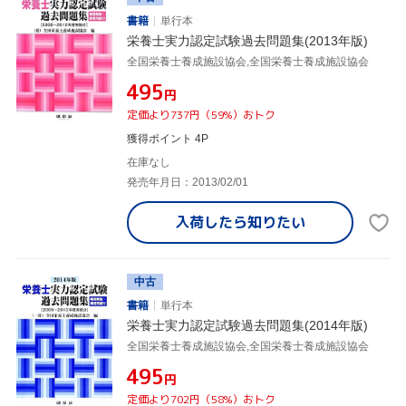
書籍
単行本
栄養士実力認定試験過去問題集(2013年版)
全国栄養士養成施設協会,全国栄養士養成施設協会
¥495
円
定価より737円（59%）おトク
獲得ポイント 4P
在庫なし
発売年月日：2013/02/01
入荷したら
知りたい
中古
書籍
単行本
栄養士実力認定試験過去問題集(2014年版)
全国栄養士養成施設協会,全国栄養士養成施設協会
¥495
円
定価より702円（58%）おトク