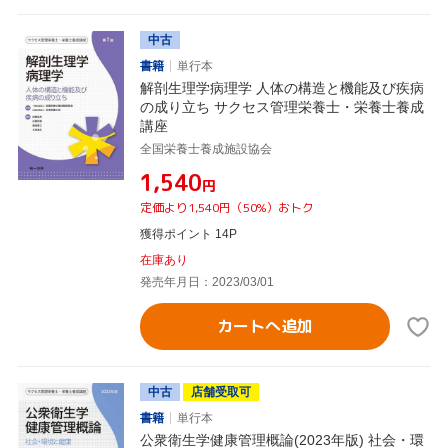
中古
書籍
単行本
解剖生理学病理学 人体の構造と機能及び疾病
の成り立ち サクセス管理栄養士・栄養士養成
講座
全国栄養士養成施設協会
¥1,540
円
定価より1,540円（50%）おトク
獲得ポイント 14P
在庫あり
発売年月日：2023/03/01
カートへ追加
中古
店舗受取可
書籍
単行本
公衆衛生学健康管理概論(2023年版) 社会・環