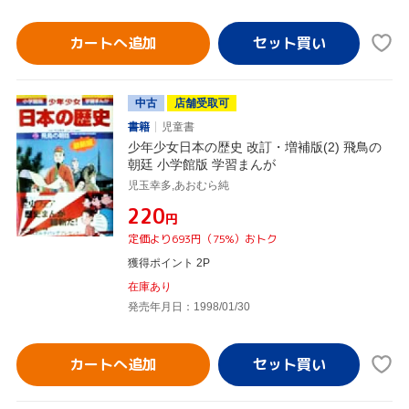
カートへ追加
中古
店舗受取可
書籍
児童書
少年少女日本の歴史 改訂・増補版(2) 飛鳥の
朝廷 小学館版 学習まんが
児玉幸多,あおむら純
¥220
円
定価より693円（75%）おトク
獲得ポイント 2P
在庫あり
発売年月日：1998/01/30
カートへ追加