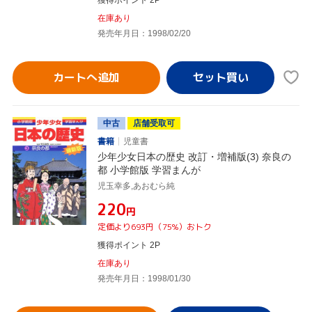
在庫あり
発売年月日：1998/02/20
カートへ追加
中古
店舗受取可
書籍
児童書
少年少女日本の歴史 改訂・増補版(3) 奈良の
都 小学館版 学習まんが
児玉幸多,あおむら純
¥220
円
定価より693円（75%）おトク
獲得ポイント 2P
在庫あり
発売年月日：1998/01/30