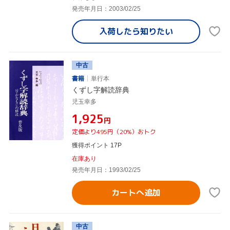
発売年月日：2003/02/25
入荷したら
知りたい
中古
書籍
単行本
くずし字解読辞典
児玉幸多
¥1,925
円
定価より495円（20%）おトク
獲得ポイント 17P
在庫あり
発売年月日：1993/02/25
カートへ追加
中古