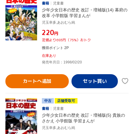
書籍
児童書
少年少女日本の歴史 改訂・増補版(14) 幕府の
改革 小学館版 学習まんが
児玉幸多,あおむら純
¥220
円
定価より693円（75%）おトク
獲得ポイント 2P
在庫あり
発売年月日：1998/02/20
カートへ追加
中古
店舗受取可
書籍
児童書
少年少女日本の歴史 改訂・増補版(5) 貴族の
さかえ 小学館版 学習まんが
児玉幸多,あおむら純