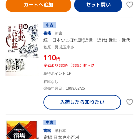
カートへ追加
中古
書籍
新書
続・日本史こぼれ話(近世・近代) 近世・近代
笠原一男,児玉幸多
¥110
円
定価より880円（88%）おトク
獲得ポイント 1P
在庫なし
発売年月日：1999/02/25
入荷したら
知りたい
中古
書籍
単行本
宿場 日本史小百科