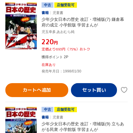
中古
店舗受取可
書籍
児童書
少年少女日本の歴史 改訂・増補版(7) 鎌倉幕
府の成立 小学館版 学習まんが
児玉幸多,あおむら純
¥220
円
定価より693円（75%）おトク
獲得ポイント 2P
在庫あり
発売年月日：1998/01/30
カートへ追加
中古
店舗受取可
書籍
児童書
少年少女日本の歴史 改訂・増補版(9) 立ちあ
がる民衆 小学館版 学習まんが