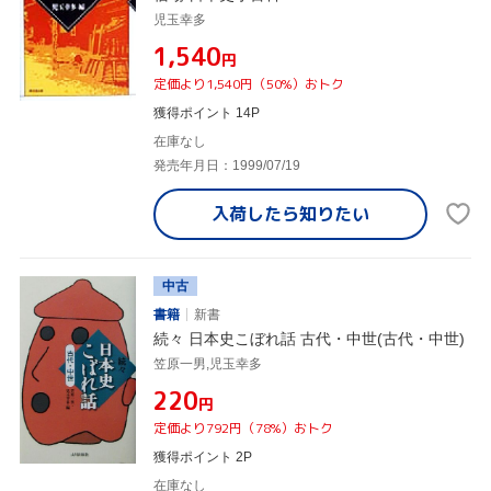
児玉幸多
¥1,540
円
定価より1,540円（50%）おトク
獲得ポイント 14P
在庫なし
発売年月日：1999/07/19
入荷したら
知りたい
中古
書籍
新書
続々 日本史こぼれ話 古代・中世(古代・中世)
笠原一男,児玉幸多
¥220
円
定価より792円（78%）おトク
獲得ポイント 2P
在庫なし