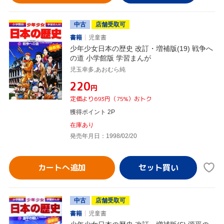
中古
店舗受取可
書籍
児童書
少年少女日本の歴史 改訂・増補版(19) 戦争へ
の道 小学館版 学習まんが
児玉幸多,あおむら純
¥220
円
定価より693円（75%）おトク
獲得ポイント 2P
在庫あり
発売年月日：1998/02/20
カートへ追加
中古
店舗受取可
書籍
児童書