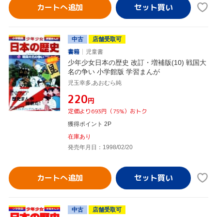
カートへ追加
中古
店舗受取可
書籍
児童書
少年少女日本の歴史 改訂・増補版(10) 戦国大
名の争い 小学館版 学習まんが
児玉幸多,あおむら純
¥220
円
定価より693円（75%）おトク
獲得ポイント 2P
在庫あり
発売年月日：1998/02/20
カートへ追加
中古
店舗受取可