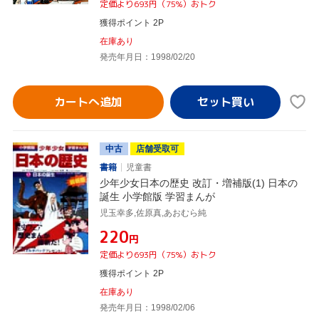
定価より693円（75%）おトク
獲得ポイント 2P
在庫あり
発売年月日：1998/02/20
カートへ追加
中古
店舗受取可
書籍
児童書
少年少女日本の歴史 改訂・増補版(1) 日本の
誕生 小学館版 学習まんが
児玉幸多,佐原真,あおむら純
¥220
円
定価より693円（75%）おトク
獲得ポイント 2P
在庫あり
発売年月日：1998/02/06