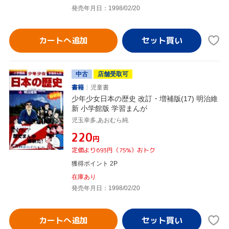
発売年月日：1998/02/20
カートへ追加
中古
店舗受取可
書籍
児童書
少年少女日本の歴史 改訂・増補版(17) 明治維
新 小学館版 学習まんが
児玉幸多,あおむら純
¥220
円
定価より693円（75%）おトク
獲得ポイント 2P
在庫あり
発売年月日：1998/02/20
カートへ追加