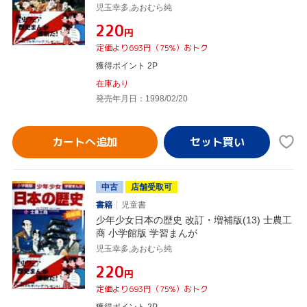
児玉幸多,あおむら純
¥220
円
定価より693円（75%）おトク
獲得ポイント 2P
在庫あり
発売年月日：1998/02/20
カートへ追加
中古
店舗受取可
書籍
児童書
少年少女日本の歴史 改訂・増補版(13) 士農工
商 小学館版 学習まんが
児玉幸多,あおむら純
¥220
円
定価より693円（75%）おトク
獲得ポイント 2P