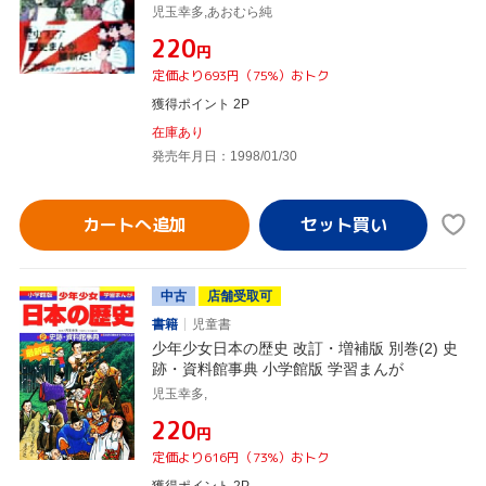
児玉幸多,あおむら純
¥220
円
定価より693円（75%）おトク
獲得ポイント 2P
在庫あり
発売年月日：1998/01/30
カートへ追加
中古
店舗受取可
書籍
児童書
少年少女日本の歴史 改訂・増補版 別巻(2) 史
跡・資料館事典 小学館版 学習まんが
児玉幸多,
¥220
円
定価より616円（73%）おトク
獲得ポイント 2P