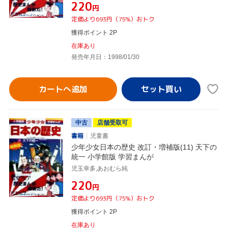
¥220
円
定価より693円（75%）おトク
獲得ポイント 2P
在庫あり
発売年月日：1998/01/30
カートへ追加
中古
店舗受取可
書籍
児童書
少年少女日本の歴史 改訂・増補版(11) 天下の
統一 小学館版 学習まんが
児玉幸多,あおむら純
¥220
円
定価より693円（75%）おトク
獲得ポイント 2P
在庫あり