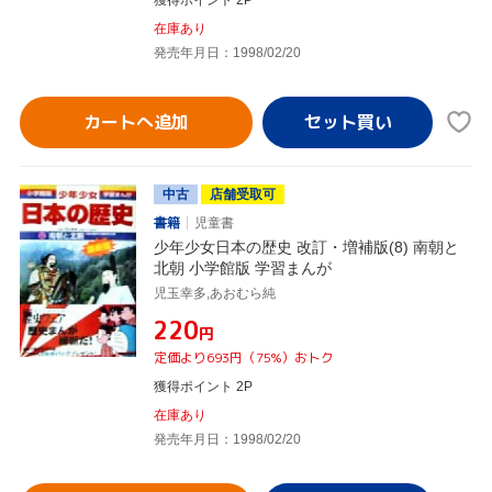
在庫あり
発売年月日：1998/02/20
カートへ追加
中古
店舗受取可
書籍
児童書
少年少女日本の歴史 改訂・増補版(8) 南朝と
北朝 小学館版 学習まんが
児玉幸多,あおむら純
¥220
円
定価より693円（75%）おトク
獲得ポイント 2P
在庫あり
発売年月日：1998/02/20