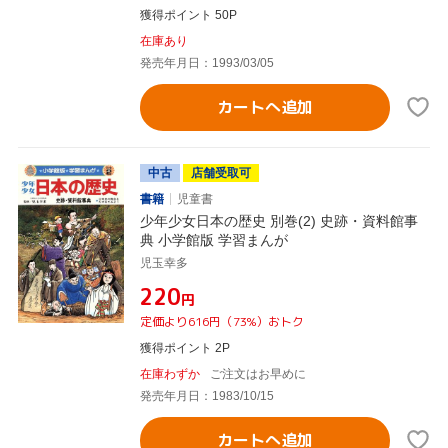
獲得ポイント 50P
在庫あり
発売年月日：1993/03/05
カートへ追加
中古
店舗受取可
書籍
児童書
少年少女日本の歴史 別巻(2) 史跡・資料館事
典 小学館版 学習まんが
児玉幸多
¥220
円
定価より616円（73%）おトク
獲得ポイント 2P
在庫わずか
ご注文はお早めに
発売年月日：1983/10/15
カートへ追加