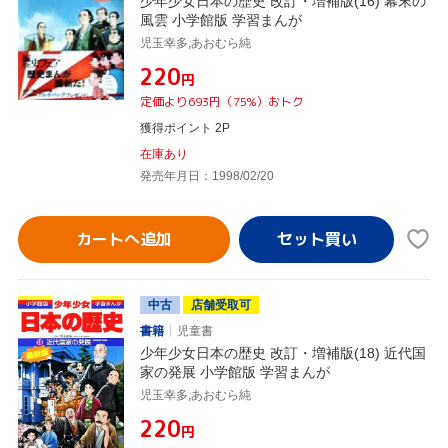
少年少女日本の歴史 改訂・増補版(16) 幕末の
風雲 小学館版 学習まんが
児玉幸多,あおむら純
¥220
円
定価より693円（75%）おトク
獲得ポイント 2P
在庫あり
発売年月日：1998/02/20
カートへ追加
中古
店舗受取可
書籍
児童書
少年少女日本の歴史 改訂・増補版(18) 近代国
家の発展 小学館版 学習まんが
児玉幸多,あおむら純
¥220
円