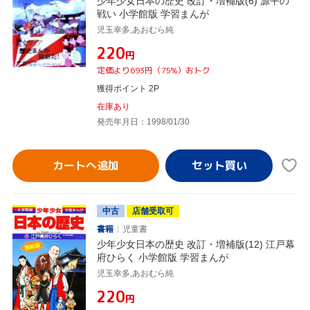
少年少女日本の歴史 改訂・増補版(6) 源平の
戦い 小学館版 学習まんが
児玉幸多,あおむら純
¥220
円
定価より693円（75%）おトク
獲得ポイント 2P
在庫あり
発売年月日：1998/01/30
カートへ追加
中古
店舗受取可
書籍
児童書
少年少女日本の歴史 改訂・増補版(12) 江戸幕
府ひらく 小学館版 学習まんが
児玉幸多,あおむら純
¥220
円