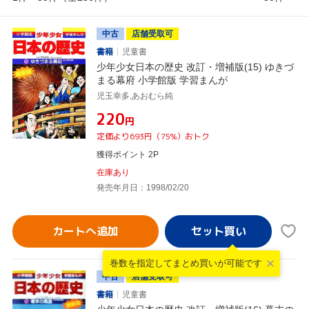
中古
店舗受取可
書籍
児童書
少年少女日本の歴史 改訂・増補版(15) ゆきづ
まる幕府 小学館版 学習まんが
児玉幸多,あおむら純
¥220
円
定価より693円（75%）おトク
獲得ポイント 2P
在庫あり
発売年月日：1998/02/20
カートへ追加
巻数を指定して
まとめ買いが可能です
中古
店舗受取可
書籍
児童書