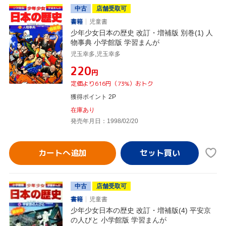
中古
店舗受取可
書籍
児童書
少年少女日本の歴史 改訂・増補版 別巻(1) 人
物事典 小学館版 学習まんが
児玉幸多,児玉幸多
¥220
円
定価より616円（73%）おトク
獲得ポイント 2P
在庫あり
発売年月日：1998/02/20
カートへ追加
中古
店舗受取可
書籍
児童書
少年少女日本の歴史 改訂・増補版(4) 平安京
の人びと 小学館版 学習まんが