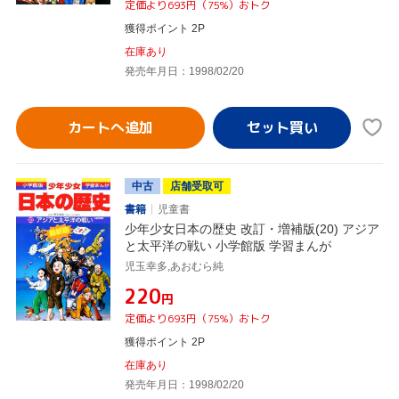
定価より693円（75%）おトク
獲得ポイント 2P
在庫あり
発売年月日：1998/02/20
カートへ追加
中古
店舗受取可
書籍
児童書
少年少女日本の歴史 改訂・増補版(20) アジア
と太平洋の戦い 小学館版 学習まんが
児玉幸多,あおむら純
¥220
円
定価より693円（75%）おトク
獲得ポイント 2P
在庫あり
発売年月日：1998/02/20