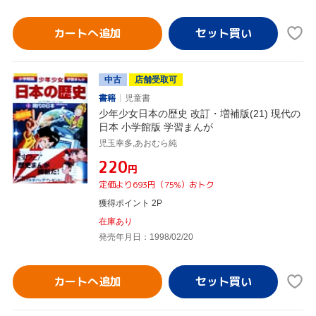
カートへ追加
中古
店舗受取可
書籍
児童書
少年少女日本の歴史 改訂・増補版(21) 現代の
日本 小学館版 学習まんが
児玉幸多,あおむら純
¥220
円
定価より693円（75%）おトク
獲得ポイント 2P
在庫あり
発売年月日：1998/02/20
カートへ追加