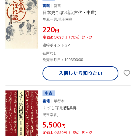
書籍
新書
日本史こぼれ話(古代・中世)
笠原一男,児玉幸多
¥220
円
定価より698円（76%）おトク
獲得ポイント 2P
在庫なし
発売年月日：1993/03/30
入荷したら
知りたい
中古
書籍
単行本
くずし字用例辞典
児玉幸多,
¥5,500
円
定価より880円（13%）おトク