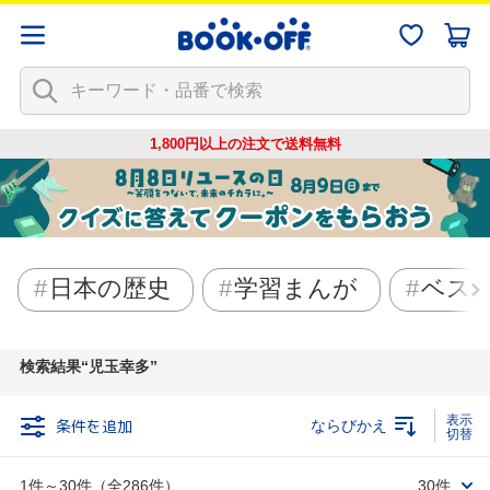
1,800円以上の注文で
送料無料
日本の歴史
学習まんが
ベス
検索結果
児玉幸多
条件を追加
ならびかえ
1件～30件（全286件）
30件