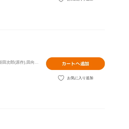
中井貴一,平幹二朗,若尾文子,菅原文太,西田敏行,紺野美沙子,新田次郎(原作),田向正健(脚本)
カートへ追加
お気に入り追加