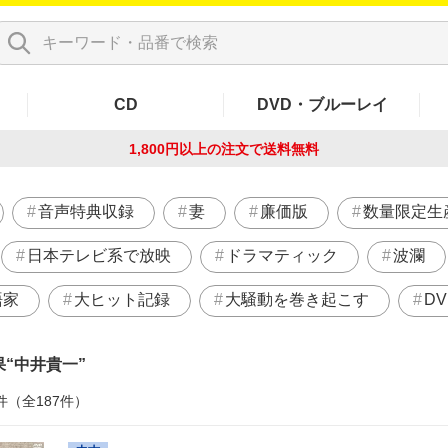
CD
DVD・ブルーレイ
1,800円以上の注文で
送料無料
音声特典収録
妻
廉価版
数量限定生
日本テレビ系で放映
ドラマティック
波瀾
語家
大ヒット記録
大騒動を巻き起こす
D
果
中井貴一
件（全187件）