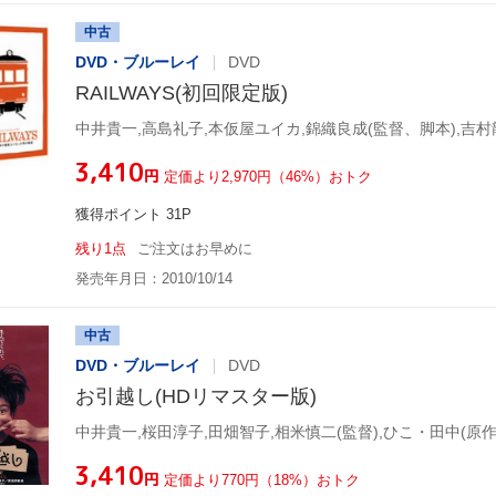
中古
DVD・ブルーレイ
DVD
RAILWAYS(初回限定版)
中井貴一,高島礼子,本仮屋ユイカ,錦織良成(監督、脚本),吉村
¥3,410
円
定価より2,970円（46%）おトク
獲得ポイント 31P
残り1点
ご注文はお早めに
発売年月日：2010/10/14
中古
DVD・ブルーレイ
DVD
お引越し(HDリマスター版)
中井貴一,桜田淳子,田畑智子,相米慎二(監督),ひこ・田中(原作
¥3,410
円
定価より770円（18%）おトク