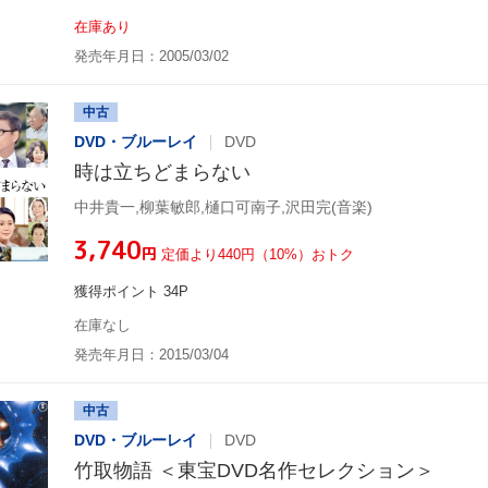
在庫あり
発売年月日：2005/03/02
中古
DVD・ブルーレイ
DVD
時は立ちどまらない
中井貴一,柳葉敏郎,樋口可南子,沢田完(音楽)
¥3,740
円
定価より440円（10%）おトク
獲得ポイント 34P
在庫なし
発売年月日：2015/03/04
中古
DVD・ブルーレイ
DVD
竹取物語 ＜東宝DVD名作セレクション＞