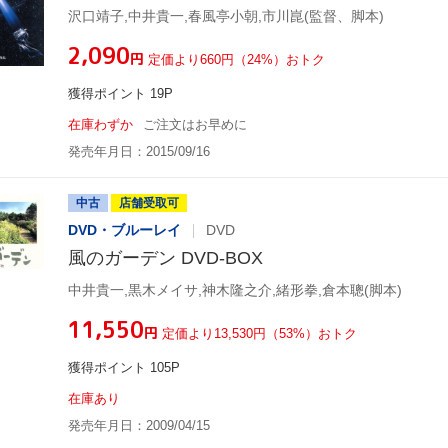
沢口靖子,中井貴一,春風亭小朝,市川崑(監督、脚本)
¥2,090
円
定価より660円（24%）おトク
獲得ポイント 19P
在庫わずか
ご注文はお早めに
発売年月日：2015/09/16
中古
店舗受取可
DVD・ブルーレイ
DVD
風のガーデン DVD-BOX
中井貴一,黒木メイサ,神木隆之介,緒形拳,倉本聰(脚本)
¥11,550
円
定価より13,530円（53%）おトク
獲得ポイント 105P
在庫あり
発売年月日：2009/04/15