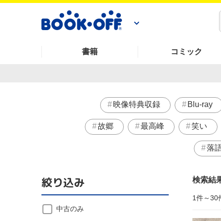
書籍
コミック
映像特典収録
Blu-ray
故郷
最高峰
笑い
落
絞り込み
検索結
1件～30
中古のみ