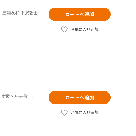
り,三浦友和,平沢敦士
カートへ追加
お気に入り追加
神田伯山,又吉直樹,宮藤官九郎,中村勘九郎,北方謙三,アントニオ猪木,中井貴一,真島昌利,寺島しのぶ
カートへ追加
お気に入り追加