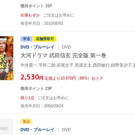
獲得ポイント 31P
在庫わずか
ご注文はお早めに
発売年月日：2015/05/02
中古
店舗受取可
DVD・ブルーレイ
DVD
大河ドラマ 武田信玄 完全版 第一巻
¥2,530
円
定価より10,670円（80%）おトク
獲得ポイント 23P
残り1点
ご注文はお早めに
発売年月日：2004/09/24
新品
DVD・ブルーレイ
DVD