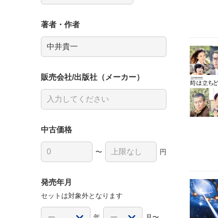
著者・作者
販売会社/出版社（メーカー）
中古価格
〜
円
発売年月
セットは対象外となります
年
月〜