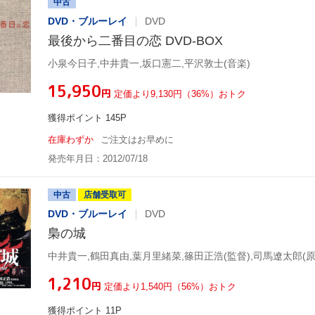
中古
DVD・ブルーレイ
DVD
最後から二番目の恋 DVD-BOX
小泉今日子,中井貴一,坂口憲二,平沢敦士(音楽)
¥15,950
円
定価より9,130円（36%）おトク
獲得ポイント 145P
在庫わずか
ご注文はお早めに
発売年月日：2012/07/18
中古
店舗受取可
DVD・ブルーレイ
DVD
梟の城
中井貴一,鶴田真由,葉月里緒菜,篠田正浩(監督),司馬遼太郎(原
¥1,210
円
定価より1,540円（56%）おトク
獲得ポイント 11P