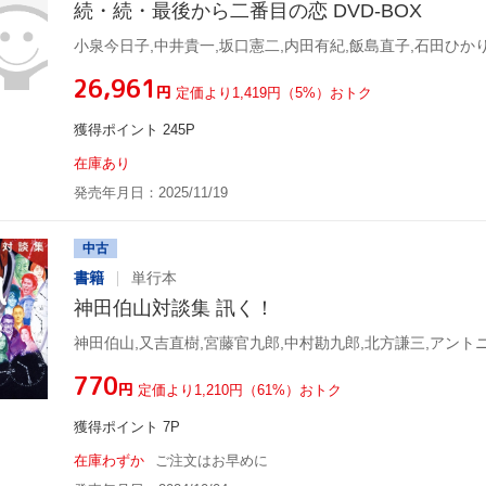
続・続・最後から二番目の恋 DVD-BOX
小泉今日子,中井貴一,坂口憲二,内田有紀,飯島直子,石田ひか
¥26,961
円
定価より1,419円（5%）おトク
獲得ポイント 245P
在庫あり
発売年月日：2025/11/19
中古
書籍
単行本
神田伯山対談集 訊く！
¥770
円
定価より1,210円（61%）おトク
獲得ポイント 7P
在庫わずか
ご注文はお早めに