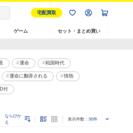
宅配買取
ゲーム
セット・まとめ買い
産
運命
戦国時代
運命に翻弄される
情熱
VD付
ならびか
表示件数：
30件
え