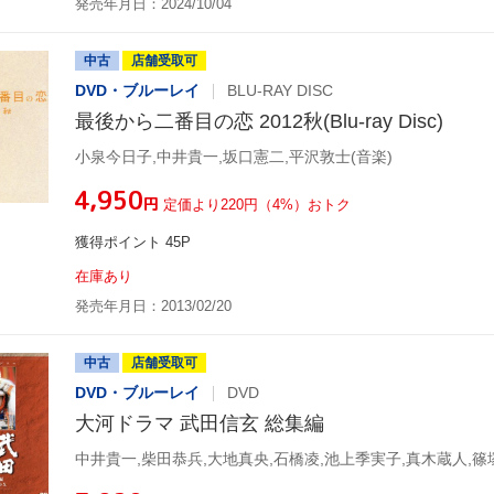
発売年月日：2024/10/04
中古
店舗受取可
DVD・ブルーレイ
BLU-RAY DISC
最後から二番目の恋 2012秋(Blu-ray Disc)
小泉今日子,中井貴一,坂口憲二,平沢敦士(音楽)
¥4,950
円
定価より220円（4%）おトク
獲得ポイント 45P
在庫あり
発売年月日：2013/02/20
中古
店舗受取可
DVD・ブルーレイ
DVD
大河ドラマ 武田信玄 総集編
中井貴一,柴田恭兵,大地真央,石橋凌,池上季実子,真木蔵人,篠