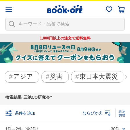
1,800円以上の注文で
送料無料
アジア
災害
東日本大震災
検索結果
三池CO研究会
条件を追加
ならびかえ
1件～2件（全2件）
30件