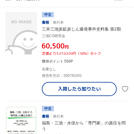
中古
書籍
単行本
三井三池炭鉱炭じん爆発事件史料集 第2期
三池CO研究会
¥60,500
円
定価より3,019,500円（98%）おトク
獲得ポイント 550P
在庫なし
発売年月日：2007/02/01
入荷したら
知りたい
中古
書籍
単行本
福島・三池・水俣から「専門家」の責任を問
う