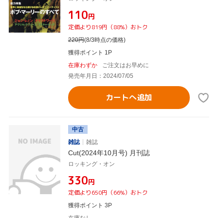
¥110
円
定価より819円（88%）おトク
220
円
(8/3時点の価格)
獲得ポイント 1P
在庫わずか
ご注文はお早めに
発売年月日：2024/07/05
カートへ追加
中古
雑誌
雑誌
Cut(2024年10月号) 月刊誌
ロッキング・オン
¥330
円
定価より650円（66%）おトク
獲得ポイント 3P