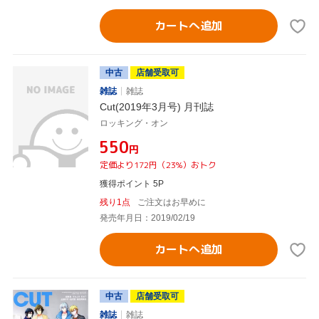
カートへ追加
中古
店舗受取可
雑誌
雑誌
Cut(2019年3月号) 月刊誌
ロッキング・オン
¥550
円
定価より172円（23%）おトク
獲得ポイント 5P
残り1点
ご注文はお早めに
発売年月日：2019/02/19
カートへ追加
中古
店舗受取可
雑誌
雑誌