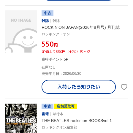
中古
雑誌
雑誌
ROCKIN'ON JAPAN(2026年8月号) 月刊誌
ロッキング・オン
¥550
円
定価より530円（49%）おトク
獲得ポイント 5P
在庫なし
発売年月日：2026/06/30
入荷したら
知りたい
中古
店舗受取可
書籍
単行本
THE BEATLES rockin'on BOOKSvol.1
ロッキングオン編集部