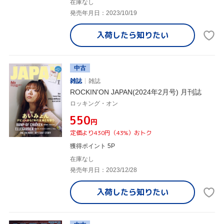
在庫なし
発売年月日：2023/10/19
入荷したら
知りたい
中古
雑誌
雑誌
ROCKIN'ON JAPAN(2024年2月号) 月刊誌
ロッキング・オン
¥550
円
定価より430円（43%）おトク
獲得ポイント 5P
在庫なし
発売年月日：2023/12/28
入荷したら
知りたい