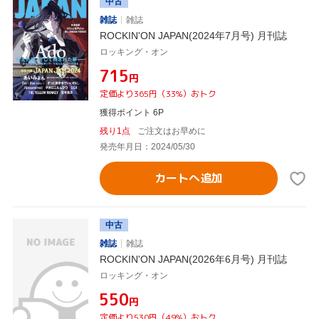
中古
雑誌
雑誌
ROCKIN'ON JAPAN(2024年7月号) 月刊誌
ロッキング・オン
¥715
円
定価より365円（33%）おトク
獲得ポイント 6P
残り1点
ご注文はお早めに
発売年月日：2024/05/30
カートへ追加
中古
雑誌
雑誌
ROCKIN'ON JAPAN(2026年6月号) 月刊誌
ロッキング・オン
¥550
円
定価より530円（49%）おトク