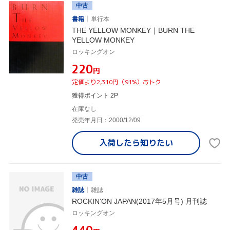
中古
書籍
単行本
THE YELLOW MONKEY｜BURN THE
YELLOW MONKEY
ロッキングオン
¥220
円
定価より2,310円（91%）おトク
獲得ポイント 2P
在庫なし
発売年月日：2000/12/09
入荷したら
知りたい
中古
雑誌
雑誌
ROCKIN'ON JAPAN(2017年5月号) 月刊誌
ロッキングオン