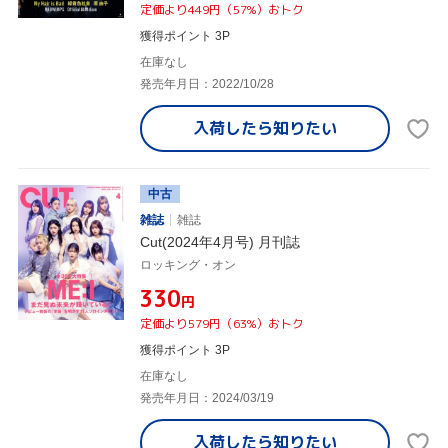
定価より449円（57%）おトク
獲得ポイント 3P
在庫なし
発売年月日：2022/10/28
入荷したら
知りたい
中古
雑誌
雑誌
Cut(2024年4月号) 月刊誌
ロッキング・オン
¥330
円
定価より579円（63%）おトク
獲得ポイント 3P
在庫なし
発売年月日：2024/03/19
入荷したら
知りたい