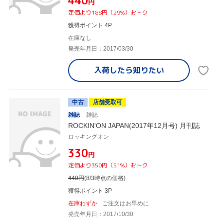
¥440
円
定価より188円（29%）おトク
獲得ポイント 4P
在庫なし
発売年月日：2017/03/30
入荷したら
知りたい
中古
店舗受取可
雑誌
雑誌
ROCKIN'ON JAPAN(2017年12月号) 月刊誌
ロッキングオン
¥330
円
定価より350円（51%）おトク
440
円
(8/3時点の価格)
獲得ポイント 3P
在庫わずか
ご注文はお早めに
発売年月日：2017/10/30