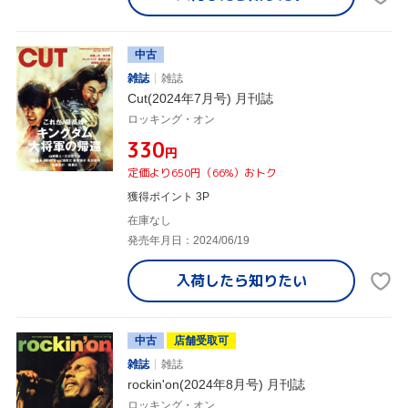
中古
雑誌
雑誌
Cut(2024年7月号) 月刊誌
ロッキング・オン
¥330
円
定価より650円（66%）おトク
獲得ポイント 3P
在庫なし
発売年月日：2024/06/19
入荷したら
知りたい
中古
店舗受取可
雑誌
雑誌
rockin'on(2024年8月号) 月刊誌
ロッキング・オン