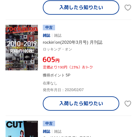
入荷したら
知りたい
中古
雑誌
雑誌
rockin'on(2020年3月号) 月刊誌
ロッキング・オン
¥605
円
定価より190円（23%）おトク
獲得ポイント 5P
在庫なし
発売年月日：2020/02/07
入荷したら
知りたい
中古
雑誌
雑誌