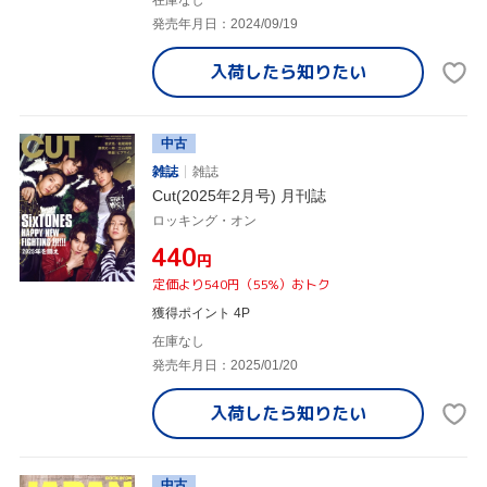
在庫なし
発売年月日：2024/09/19
入荷したら
知りたい
中古
雑誌
雑誌
Cut(2025年2月号) 月刊誌
ロッキング・オン
¥440
円
定価より540円（55%）おトク
獲得ポイント 4P
在庫なし
発売年月日：2025/01/20
入荷したら
知りたい
中古