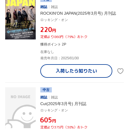
雑誌
雑誌
ROCKIN'ON JAPAN(2025年3月号) 月刊誌
ロッキング・オン
¥220
円
定価より860円（79%）おトク
獲得ポイント 2P
在庫なし
発売年月日：2025/01/30
入荷したら
知りたい
中古
雑誌
雑誌
Cut(2025年3月号) 月刊誌
ロッキング・オン
¥605
円
定価より375円（38%）おトク