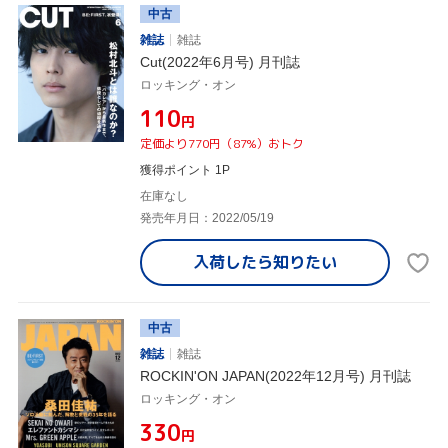
中古
雑誌
雑誌
Cut(2022年6月号) 月刊誌
ロッキング・オン
¥110
円
定価より770円（87%）おトク
獲得ポイント 1P
在庫なし
発売年月日：2022/05/19
入荷したら
知りたい
中古
雑誌
雑誌
ROCKIN'ON JAPAN(2022年12月号) 月刊誌
ロッキング・オン
¥330
円