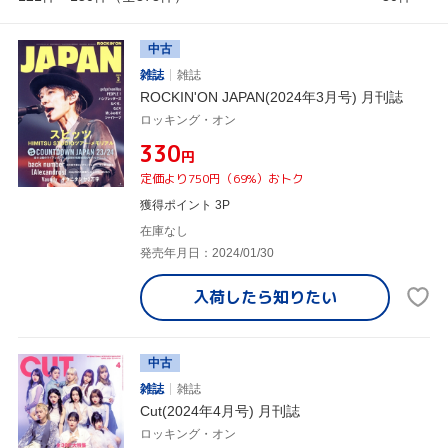
中古
雑誌
雑誌
ROCKIN'ON JAPAN(2024年3月号) 月刊誌
ロッキング・オン
¥330
円
定価より750円（69%）おトク
獲得ポイント 3P
在庫なし
発売年月日：2024/01/30
入荷したら
知りたい
中古
雑誌
雑誌
Cut(2024年4月号) 月刊誌
ロッキング・オン