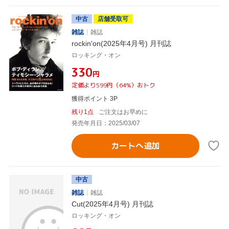
中古
店舗受取可
雑誌
雑誌
rockin'on(2025年4月号) 月刊誌
ロッキング・オン
¥330
円
定価より599円（64%）おトク
獲得ポイント 3P
残り1点
ご注文はお早めに
発売年月日：2025/03/07
カートへ追加
中古
雑誌
雑誌
Cut(2025年4月号) 月刊誌
ロッキング・オン