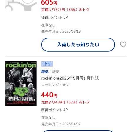
¥605
円
定価より375円（38%）おトク
獲得ポイント 5P
在庫なし
発売年月日：2025/03/19
入荷したら
知りたい
中古
雑誌
雑誌
rockin'on(2025年5月号) 月刊誌
ロッキング・オン
¥440
円
定価より489円（52%）おトク
獲得ポイント 4P
在庫なし
発売年月日：2025/04/07