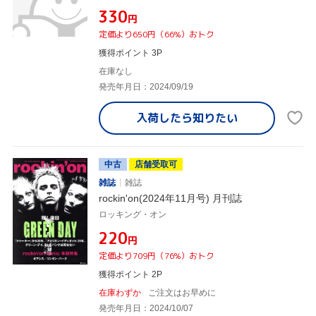
¥330
円
定価より650円（66%）おトク
獲得ポイント 3P
在庫なし
発売年月日：2024/09/19
入荷したら
知りたい
中古
店舗受取可
雑誌
雑誌
rockin'on(2024年11月号) 月刊誌
ロッキング・オン
¥220
円
定価より709円（76%）おトク
獲得ポイント 2P
在庫わずか
ご注文はお早めに
発売年月日：2024/10/07