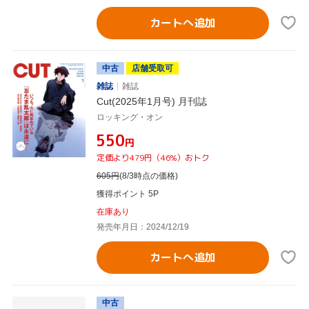
カートへ追加
中古
店舗受取可
雑誌
雑誌
Cut(2025年1月号) 月刊誌
ロッキング・オン
¥550
円
定価より479円（46%）おトク
605
円
(8/3時点の価格)
獲得ポイント 5P
在庫あり
発売年月日：2024/12/19
カートへ追加
中古