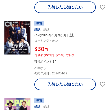
入荷したら
知りたい
中古
雑誌
雑誌
Cut(2024年5月号) 月刊誌
ロッキング・オン
¥330
円
定価より579円（63%）おトク
獲得ポイント 3P
在庫なし
発売年月日：2024/04/19
入荷したら
知りたい
中古
雑誌
雑誌