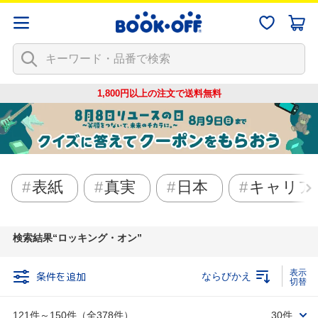
1,800円以上の注文で
送料無料
表紙
真実
日本
キャリア
検索結果
ロッキング・オン
条件を追加
ならびかえ
121件～150件（全378件）
30件