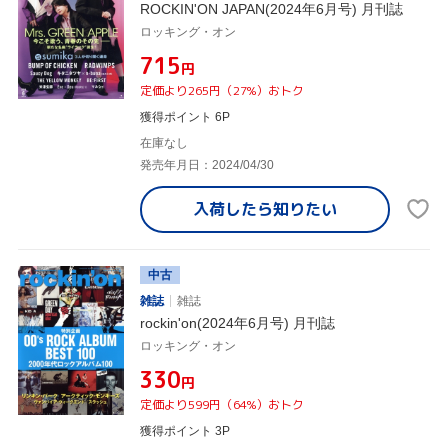
ROCKIN'ON JAPAN(2024年6月号) 月刊誌
ロッキング・オン
¥715
円
定価より265円（27%）おトク
獲得ポイント 6P
在庫なし
発売年月日：2024/04/30
入荷したら
知りたい
中古
雑誌
雑誌
rockin'on(2024年6月号) 月刊誌
ロッキング・オン
¥330
円
定価より599円（64%）おトク
獲得ポイント 3P