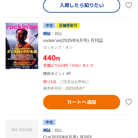
入荷したら
知りたい
中古
店舗受取可
雑誌
雑誌
rockin'on(2025年6月号) 月刊誌
ロッキング・オン
¥440
円
定価より540円（55%）おトク
獲得ポイント 4P
残り1点
ご注文はお早めに
発売年月日：2025/05/07
カートへ追加
中古
雑誌
雑誌
Cut(2025年6月号) 月刊誌