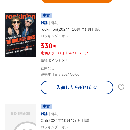
中古
雑誌
雑誌
rockin'on(2024年10月号) 月刊誌
ロッキング・オン
¥330
円
定価より599円（64%）おトク
獲得ポイント 3P
在庫なし
発売年月日：2024/09/06
入荷したら
知りたい
中古
雑誌
雑誌
Cut(2024年10月号) 月刊誌
ロッキング・オン