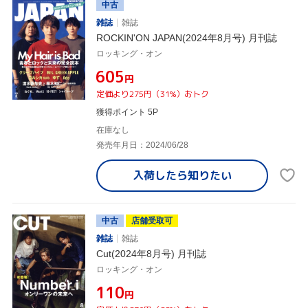
中古
雑誌
雑誌
ROCKIN'ON JAPAN(2024年8月号) 月刊誌
ロッキング・オン
¥605
円
定価より275円（31%）おトク
獲得ポイント 5P
在庫なし
発売年月日：2024/06/28
入荷したら
知りたい
中古
店舗受取可
雑誌
雑誌
Cut(2024年8月号) 月刊誌
ロッキング・オン
¥110
円