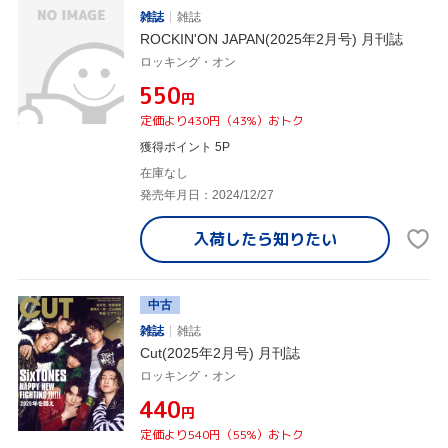
雑誌
雑誌
ROCKIN'ON JAPAN(2025年2月号) 月刊誌
ロッキング・オン
¥550
円
定価より430円（43%）おトク
獲得ポイント 5P
在庫なし
発売年月日：2024/12/27
入荷したら
知りたい
中古
雑誌
雑誌
Cut(2025年2月号) 月刊誌
ロッキング・オン
¥440
円
定価より540円（55%）おトク