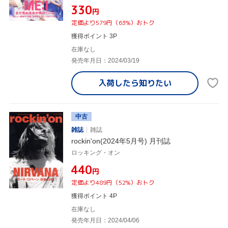
¥330
円
定価より579円（63%）おトク
獲得ポイント 3P
在庫なし
発売年月日：2024/03/19
入荷したら
知りたい
中古
雑誌
雑誌
rockin'on(2024年5月号) 月刊誌
ロッキング・オン
¥440
円
定価より489円（52%）おトク
獲得ポイント 4P
在庫なし
発売年月日：2024/04/06