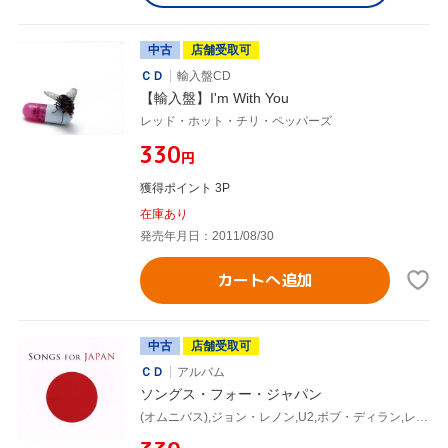
中古
店舗受取可
ＣＤ
輸入盤CD
【輸入盤】I'm With You
レッド・ホット・チリ・ペッパーズ
¥330
円
獲得ポイント 3P
在庫あり
発売年月日：2011/08/30
カートへ追加
中古
店舗受取可
ＣＤ
アルバム
ソングス・フォー・ジャパン
(オムニバス),ジョン・レノン,U2,ボブ・ディラン,レッド・ホット・チリ・ペッパーズ,レディー・ガガ,ビヨンセ,ブルーノ・マーズ