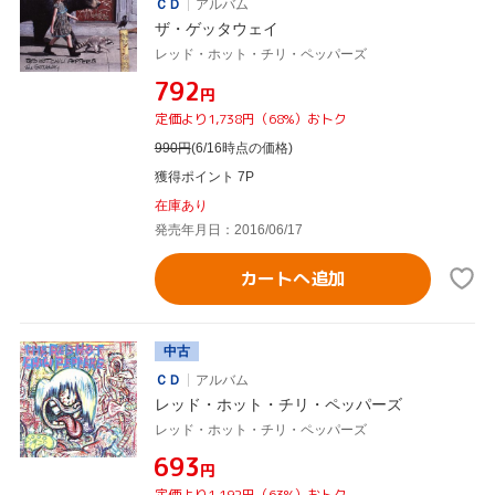
ＣＤ
アルバム
ザ・ゲッタウェイ
レッド・ホット・チリ・ペッパーズ
¥792
円
定価より1,738円（68%）おトク
990
円
(6/16時点の価格)
獲得ポイント 7P
在庫あり
発売年月日：2016/06/17
カートへ追加
中古
ＣＤ
アルバム
レッド・ホット・チリ・ペッパーズ
レッド・ホット・チリ・ペッパーズ
¥693
円
定価より1,192円（63%）おトク