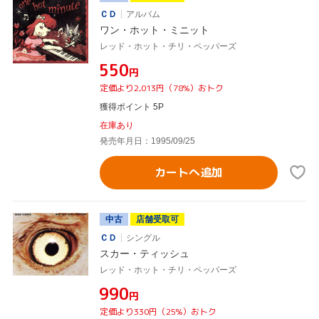
ＣＤ
アルバム
ワン・ホット・ミニット
レッド・ホット・チリ・ペッパーズ
¥550
円
定価より2,013円（78%）おトク
獲得ポイント 5P
在庫あり
発売年月日：1995/09/25
カートへ追加
中古
店舗受取可
ＣＤ
シングル
スカー・ティッシュ
レッド・ホット・チリ・ペッパーズ
¥990
円
定価より330円（25%）おトク