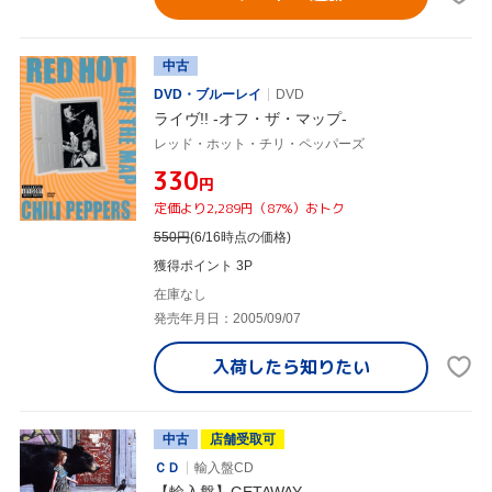
中古
DVD・ブルーレイ
DVD
ライヴ!! -オフ・ザ・マップ-
レッド・ホット・チリ・ペッパーズ
¥330
円
定価より2,289円（87%）おトク
550
円
(6/16時点の価格)
獲得ポイント 3P
在庫なし
発売年月日：2005/09/07
入荷したら
知りたい
中古
店舗受取可
ＣＤ
輸入盤CD
【輸入盤】GETAWAY