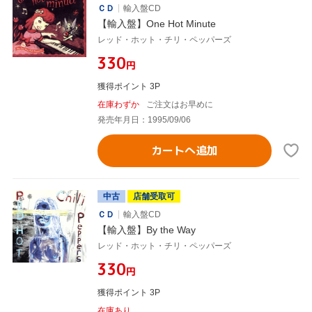
ＣＤ
輸入盤CD
【輸入盤】One Hot Minute
レッド・ホット・チリ・ペッパーズ
¥330
円
獲得ポイント 3P
在庫わずか
ご注文はお早めに
発売年月日：1995/09/06
カートへ追加
中古
店舗受取可
ＣＤ
輸入盤CD
【輸入盤】By the Way
レッド・ホット・チリ・ペッパーズ
¥330
円
獲得ポイント 3P
在庫あり