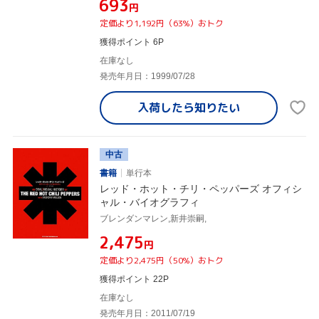
¥693
円
定価より1,192円（63%）おトク
獲得ポイント 6P
在庫なし
発売年月日：1999/07/28
入荷したら
知りたい
中古
書籍
単行本
レッド・ホット・チリ・ペッパーズ オフィシ
ャル・バイオグラフィ
ブレンダンマレン,新井崇嗣,
¥2,475
円
定価より2,475円（50%）おトク
獲得ポイント 22P
在庫なし
発売年月日：2011/07/19