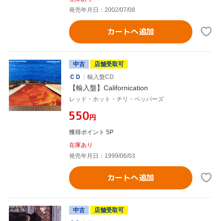
発売年月日：2002/07/08
カートへ追加
中古
店舗受取可
ＣＤ
輸入盤CD
【輸入盤】Californication
レッド・ホット・チリ・ペッパーズ
¥550
円
獲得ポイント 5P
在庫あり
発売年月日：1999/06/03
カートへ追加
中古
店舗受取可