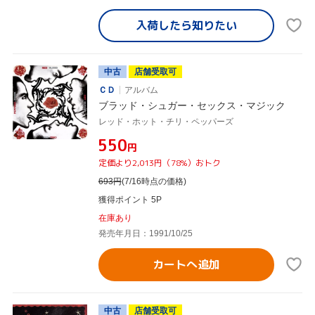
入荷したら
知りたい
中古
店舗受取可
ＣＤ
アルバム
ブラッド・シュガー・セックス・マジック
レッド・ホット・チリ・ペッパーズ
¥550
円
定価より2,013円（78%）おトク
693
円
(7/16時点の価格)
獲得ポイント 5P
在庫あり
発売年月日：1991/10/25
カートへ追加
中古
店舗受取可