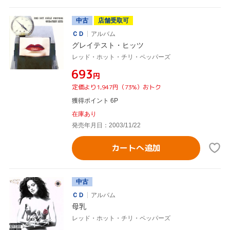
中古
店舗受取可
ＣＤ
アルバム
グレイテスト・ヒッツ
レッド・ホット・チリ・ペッパーズ
¥693
円
定価より1,947円（73%）おトク
獲得ポイント 6P
在庫あり
発売年月日：2003/11/22
カートへ追加
中古
ＣＤ
アルバム
母乳
レッド・ホット・チリ・ペッパーズ