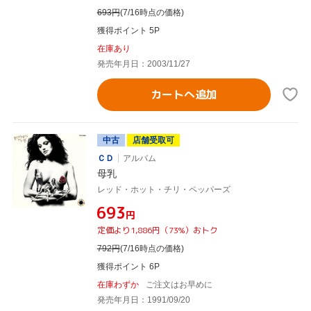
693
円
(7/16時点の価格)
獲得ポイント 5P
在庫あり
発売年月日：2003/11/27
カートへ追加
中古
店舗受取可
ＣＤ
アルバム
母乳
レッド・ホット・チリ・ペッパーズ
¥693
円
定価より1,886円（73%）おトク
792
円
(7/16時点の価格)
獲得ポイント 6P
在庫わずか
ご注文はお早めに
発売年月日：1991/09/20