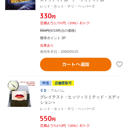
レッド・ホット・チリ・ペッパーズ
¥330
円
定価より2,791円（89%）おトク
550
円
(6/16時点の価格)
獲得ポイント 3P
在庫あり
発売年月日：2006/05/10
カートへ追加
中古
店舗受取可
ＣＤ
アルバム
グレイテスト・ヒッツ＜リミテッド・エディ
ション＞
レッド・ホット・チリ・ペッパーズ
¥550
円
定価より3,410円（86%）おトク