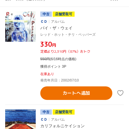
中古
店舗受取可
ＣＤ
アルバム
バイ・ザ・ウェイ
レッド・ホット・チリ・ペッパーズ
¥330
円
定価より2,310円（87%）おトク
550
円
(6/16時点の価格)
獲得ポイント 3P
在庫あり
発売年月日：2002/07/10
カートへ追加
中古
店舗受取可
ＣＤ
アルバム
カリフォルニケイション