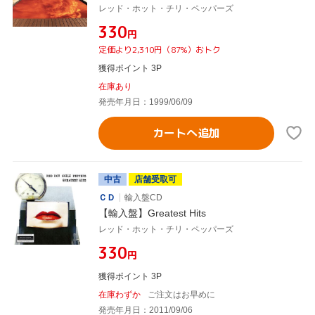
レッド・ホット・チリ・ペッパーズ
¥330
円
定価より2,310円（87%）おトク
獲得ポイント 3P
在庫あり
発売年月日：1999/06/09
カートへ追加
中古
店舗受取可
ＣＤ
輸入盤CD
【輸入盤】Greatest Hits
レッド・ホット・チリ・ペッパーズ
¥330
円
獲得ポイント 3P
在庫わずか
ご注文はお早めに
発売年月日：2011/09/06