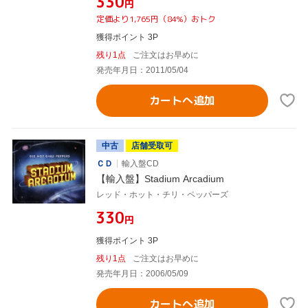
¥330
円
定価より1,765円（84%）おトク
獲得ポイント 3P
残り1点
ご注文はお早めに
発売年月日：2011/05/04
カートへ追加
中古
店舗受取可
ＣＤ
輸入盤CD
【輸入盤】Stadium Arcadium
レッド・ホット・チリ・ペッパーズ
¥330
円
獲得ポイント 3P
残り1点
ご注文はお早めに
発売年月日：2006/05/09
カートへ追加