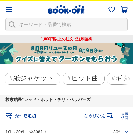
1,800円以上の注文で
送料無料
紙ジャケット
ヒット曲
ギタ
検索結果
レッド・ホット・チリ・ペッパーズ
条件を追加
ならびかえ
1件～30件（全308件）
30件