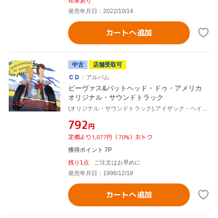
在庫あり
発売年月日：2022/10/14
カートへ追加
中古
店舗受取可
ＣＤ
アルバム
ビーヴァス&バットヘッド・ドゥ・アメリカ
オリジナル・サウンドトラック
(オリジナル・サウンドトラック),アイザック・ヘイズ,レッド・ホット・チリ・ペッパーズ,LLクールJ,ホワイト・ゾンビ,ランシド,オジー・オズボーン,ノー・ダウト
¥792
円
定価より1,877円（70%）おトク
獲得ポイント 7P
残り1点
ご注文はお早めに
発売年月日：1996/12/18
カートへ追加