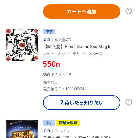
カートへ追加
中古
ＣＤ
輸入盤CD
【輸入盤】Blood Sugar Sex Magik
レッド・ホット・チリ・ペッパーズ
¥550
円
獲得ポイント 5P
在庫なし
発売年月日：1991/09/24
入荷したら
知りたい
中古
店舗受取可
ＣＤ
アルバム
ステイディアム・アーケイディアム