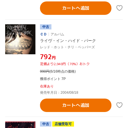
カートへ追加
中古
ＣＤ
アルバム
ライヴ・イン・ハイド・パーク
レッド・ホット・チリ・ペッパーズ
¥792
円
定価より2,948円（78%）おトク
990
円
(6/16時点の価格)
獲得ポイント 7P
在庫あり
発売年月日：2004/08/18
カートへ追加
中古
店舗受取可