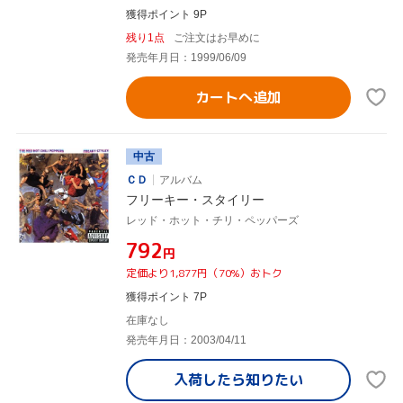
獲得ポイント 9P
残り1点
ご注文はお早めに
発売年月日：1999/06/09
カートへ追加
中古
ＣＤ
アルバム
フリーキー・スタイリー
レッド・ホット・チリ・ペッパーズ
¥792
円
定価より1,877円（70%）おトク
獲得ポイント 7P
在庫なし
発売年月日：2003/04/11
入荷したら
知りたい