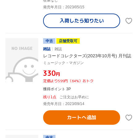
在庫なし
発売年月日：2023/05/15
入荷したら
知りたい
中古
店舗受取可
雑誌
雑誌
レコードコレクターズ(2023年10月号) 月刊誌
ミュージック・マガジン
¥330
円
定価より599円（64%）おトク
獲得ポイント 3P
残り1点
ご注文はお早めに
発売年月日：2023/09/14
カートへ追加
中古