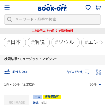
1,800円以上の注文で
送料無料
日本
解説
ソウル
エンジ
検索結果
ミュージック・マガジン
条件を追加
ならびかえ
1件～30件（全232件）
30件
中古
店舗受取可
雑誌
雑誌