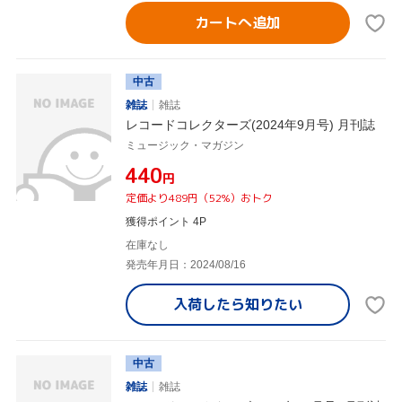
カートへ追加
中古
雑誌
雑誌
レコードコレクターズ(2024年9月号) 月刊誌
ミュージック・マガジン
¥440
円
定価より489円（52%）おトク
獲得ポイント 4P
在庫なし
発売年月日：2024/08/16
入荷したら
知りたい
中古
雑誌
雑誌