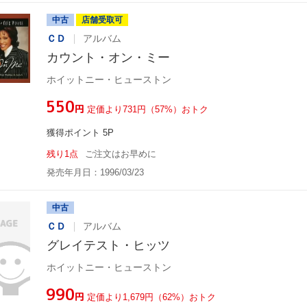
中古
店舗受取可
ＣＤ
アルバム
カウント・オン・ミー
ホイットニー・ヒューストン
¥550
円
定価より731円（57%）おトク
獲得ポイント 5P
残り1点
ご注文はお早めに
発売年月日：1996/03/23
中古
ＣＤ
アルバム
グレイテスト・ヒッツ
ホイットニー・ヒューストン
¥990
円
定価より1,679円（62%）おトク