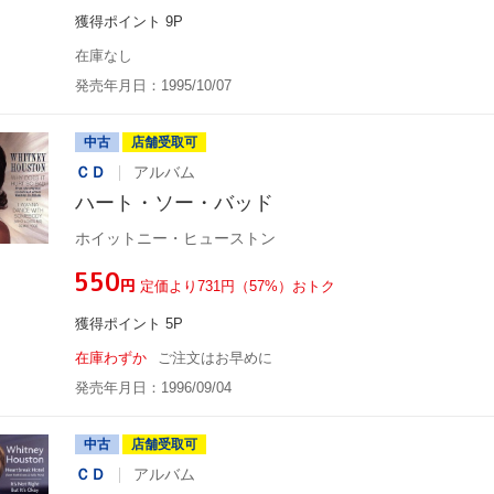
獲得ポイント 9P
在庫なし
発売年月日：1995/10/07
中古
店舗受取可
ＣＤ
アルバム
ハート・ソー・バッド
ホイットニー・ヒューストン
¥550
円
定価より731円（57%）おトク
獲得ポイント 5P
在庫わずか
ご注文はお早めに
発売年月日：1996/09/04
中古
店舗受取可
ＣＤ
アルバム