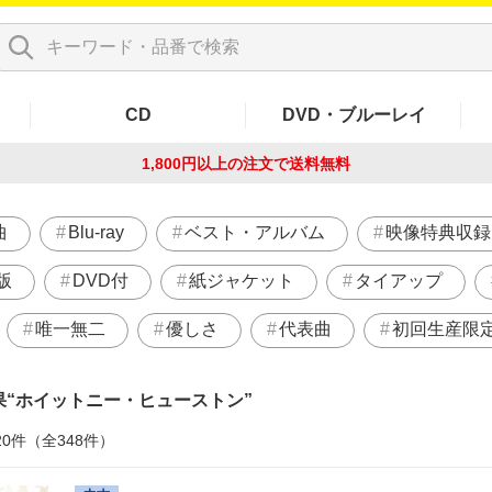
CD
DVD・ブルーレイ
1,800円以上の注文で
送料無料
曲
Blu-ray
ベスト・アルバム
映像特典収録
版
DVD付
紙ジャケット
タイアップ
唯一無二
優しさ
代表曲
初回生産限
果
ホイットニー・ヒューストン
20件（全348件）