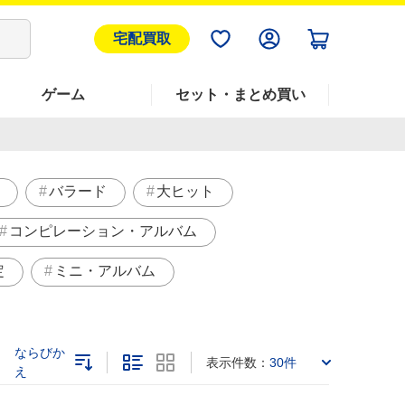
宅配買取
ゲーム
セット・まとめ買い
バラード
大ヒット
コンピレーション・アルバム
定
ミニ・アルバム
ならびか
表示件数：
30件
え