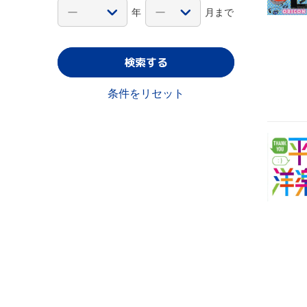
年
月まで
検索する
条件をリセット