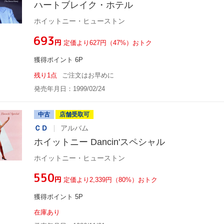
ハートブレイク・ホテル
ホイットニー・ヒューストン
¥693
円
定価より627円（47%）おトク
獲得ポイント 6P
残り1点
ご注文はお早めに
発売年月日：1999/02/24
中古
店舗受取可
ＣＤ
アルバム
ホイットニー Dancin'スペシャル
ホイットニー・ヒューストン
¥550
円
定価より2,339円（80%）おトク
獲得ポイント 5P
在庫あり