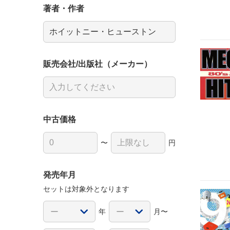
著者・作者
販売会社/出版社（メーカー）
中古価格
〜
円
発売年月
セットは対象外となります
年
月〜