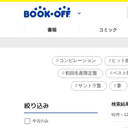
書籍
コミック
コンピレーション
ヒット
初回生産限定盤
ベスト
サントラ盤
妻
絞り込み
検索結
91件～1
中古のみ