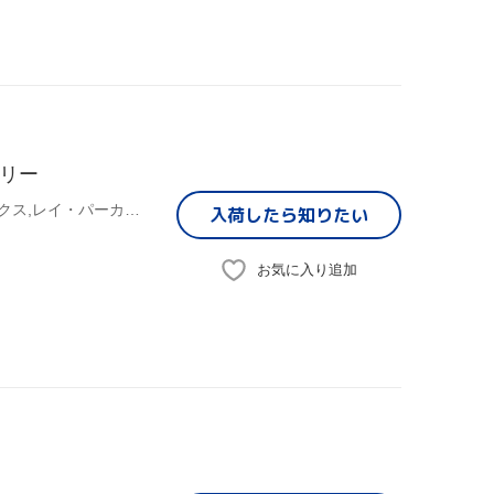
トリー
(オムニバス),ダリル・ホール&ジョン・オーツ,ユーリズミックス,レイ・パーカーJr.,サヴァイヴァー,ホイットニー・ヒューストン,ドリー・パートン,リック・スプリングフィールド
入荷したら
知りたい
お気に入り追加