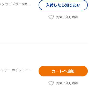
(オムニバス),マイケル・ジャクソン,セリーヌ・ディオン with クライズラー&カンパニー,ロス・デル・リオ,デズリー,スウィング・アウト・シスター,スキャットマン・ジョン,ホイットニー・ヒューストン
入荷したら
知りたい
お気に入り追加
(オムニバス),C+Cミュージック・ファクトリー,マライア・キャリー,ホイットニー・ヒューストン,セリーヌ・ディオン,エルヴィス・プレスリー vs JXL,アヴリル・ラヴィーン,アウトキャスト
カートへ追加
お気に入り追加