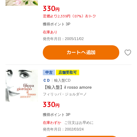
¥330
円
定価より2,339円（87%）おトク
獲得ポイント 3P
在庫あり
発売年月日：2005/11/02
カートへ追加
中古
店舗受取可
ＣＤ
輸入盤CD
【輸入盤】il rosso amore
フィリッパ・ジョルダーノ
¥330
円
獲得ポイント 3P
在庫わずか
ご注文はお早めに
発売年月日：2002/03/24