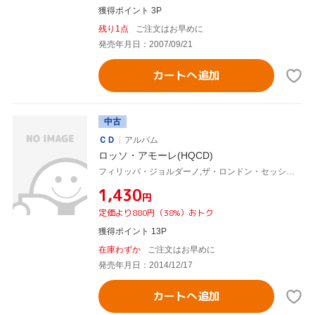
獲得ポイント 3P
残り1点
ご注文はお早めに
発売年月日：2007/09/21
カートへ追加
中古
ＣＤ
アルバム
ロッソ・アモーレ(HQCD)
フィリッパ・ジョルダーノ,ザ・ロンドン・セッション・オーケストラ,チェコ・ナショナル交響楽団,Orchestra Sinfonica Del Ⅲ Millennio
¥1,430
円
定価より880円（38%）おトク
獲得ポイント 13P
在庫わずか
ご注文はお早めに
発売年月日：2014/12/17
カートへ追加