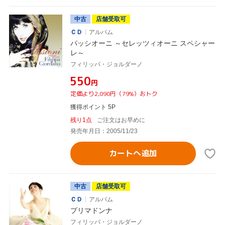
中古
店舗受取可
ＣＤ
アルバム
パッシオーニ ～セレッツィオーニ スペシャー
レ～
フィリッパ・ジョルダーノ
¥550
円
定価より2,090円（79%）おトク
獲得ポイント 5P
残り1点
ご注文はお早めに
発売年月日：2005/11/23
カートへ追加
中古
店舗受取可
ＣＤ
アルバム
プリマドンナ
フィリッパ・ジョルダーノ