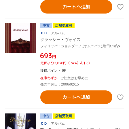
カートへ追加
中古
店舗受取可
ＣＤ
アルバム
クラッシー・ヴォイス
フィリッパ・ジョルダーノ,(オムニバス),増田いずみ,スラヴァ,ナイール,ボーイズ・エアー・クワイア,中川昌三,ザ・キングズ・シンガーズ
¥693
円
定価より2,030円（74%）おトク
獲得ポイント 6P
在庫わずか
ご注文はお早めに
発売年月日：2006/02/15
カートへ追加
中古
店舗受取可
ＣＤ
アルバム