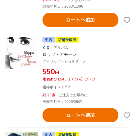
発売年月日：2003/11/06
カートへ追加
中古
店舗受取可
ＣＤ
アルバム
ロッソ・アモーレ
フィリッパ・ジョルダーノ
¥550
円
定価より1,545円（73%）おトク
獲得ポイント 5P
残り1点
ご注文はお早めに
発売年月日：2006/06/21
カートへ追加
中古
店舗受取可