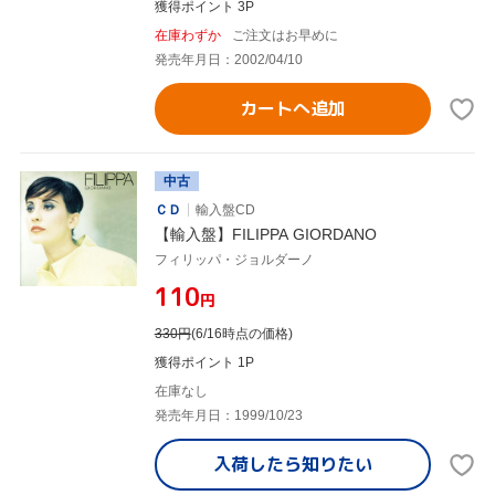
獲得ポイント 3P
在庫わずか
ご注文はお早めに
発売年月日：2002/04/10
カートへ追加
中古
ＣＤ
輸入盤CD
【輸入盤】FILIPPA GIORDANO
フィリッパ・ジョルダーノ
¥110
円
330
円
(6/16時点の価格)
獲得ポイント 1P
在庫なし
発売年月日：1999/10/23
入荷したら
知りたい