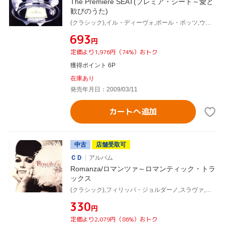
The Premiere SEAT(プレミア・シート～愛と
歓びのうた)
(クラシック),イル・ディーヴォ,ポール・ポッツ,ウエストライフ,アミーチ・フォーエヴァー,IZZY,シャルロット・チャーチ,フィリッパ・ジョルダーノ
¥693
円
定価より1,976円（74%）おトク
獲得ポイント 6P
在庫あり
発売年月日：2009/03/11
カートへ追加
中古
店舗受取可
ＣＤ
アルバム
Romanza/ロマンツァ～ロマンティック・トラ
ックス
(クラシック),フィリッパ・ジョルダーノ,スラヴァ,川井郁子,ボーイズ・エアー・クワイア,エンニオ・モリコーネ,羽根田ユキコ,coba
¥330
円
定価より2,079円（86%）おトク