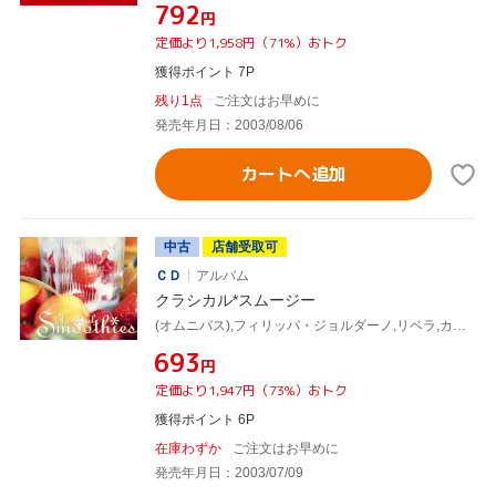
¥792
円
定価より1,958円（71%）おトク
獲得ポイント 7P
残り1点
ご注文はお早めに
発売年月日：2003/08/06
カートへ追加
中古
店舗受取可
ＣＤ
アルバム
クラシカル*スムージー
(オムニバス),フィリッパ・ジョルダーノ,リベラ,カンタムス,スミ・ジョー,クロエ・ハンスリップ,タンゴ・フォー・4,フォスター
¥693
円
定価より1,947円（73%）おトク
獲得ポイント 6P
在庫わずか
ご注文はお早めに
発売年月日：2003/07/09