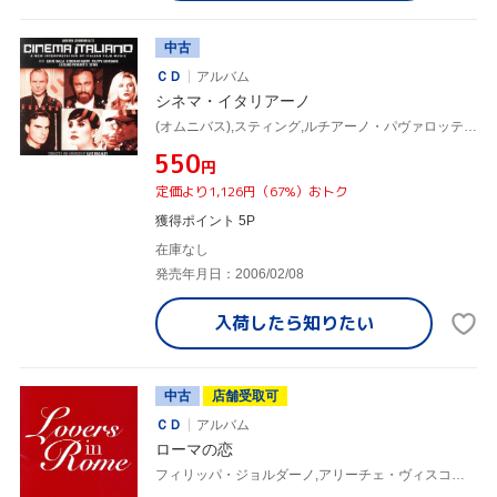
中古
ＣＤ
アルバム
シネマ・イタリアーノ
(オムニバス),スティング,ルチアーノ・パヴァロッティ,デボラ・ハリー,アンドレア・グリミネッリ,フィリッパ・ジョルダーノ,エリジウム,ルチオ・ダルラ
¥550
円
定価より1,126円（67%）おトク
獲得ポイント 5P
在庫なし
発売年月日：2006/02/08
入荷したら
知りたい
中古
店舗受取可
ＣＤ
アルバム
ローマの恋
フィリッパ・ジョルダーノ,アリーチェ・ヴィスコンティ,(オムニバス),フィリッパ・ジョルダーノ,ジャンニ・ナザーロ,アリーチェ・ヴィスコンティ,リッカルド・フォッリ,ジリオラ・チンクェッティ,マルチェラ,ドメニコ・モドゥーニョ