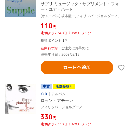
サプリ ミュージック・サプリメント・フォ
ー・ユア・ハート
(オムニバス),坂本龍一,フィリッパ・ジョルダーノ,吉俣良,エンニオ・モリコーネ,ナタリー・コール,ジェフ・マルダー,マリア・マルダー
¥110
円
定価より2,640円（96%）おトク
獲得ポイント 1P
在庫わずか
ご注文はお早めに
発売年月日：2003/02/19
カートへ追加
中古
店舗受取可
ＣＤ
アルバム
ロッソ・アモーレ
フィリッパ・ジョルダーノ
¥330
円
定価より2,310円（87%）おトク