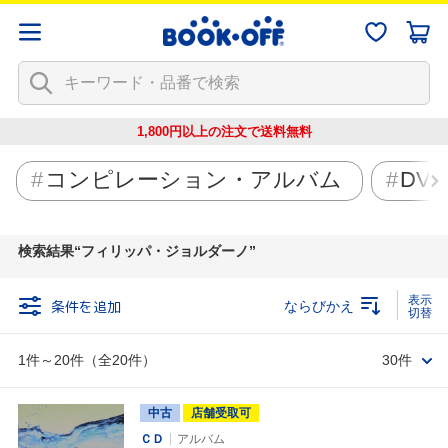
1,800円以上の注文で
送料無料
コンピレーション・アルバム
DV
検索結果
フィリッパ・ジョルダーノ
条件を追加
ならびかえ
1件～20件（全20件）
30件
中古
店舗受取可
ＣＤ
アルバム