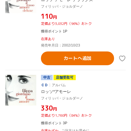
フィリッパ・ジョルダーノ
¥110
円
定価より3,032円（96%）おトク
獲得ポイント 1P
在庫あり
発売年月日：2002/10/23
カートへ追加
中古
店舗受取可
ＣＤ
アルバム
ロッソ*アモーレ
フィリッパ・ジョルダーノ
¥330
円
定価より1,760円（84%）おトク
獲得ポイント 3P
在庫わずか
ご注文はお早めに