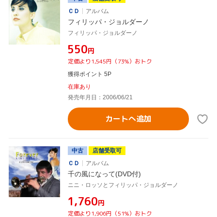
ＣＤ
アルバム
フィリッパ・ジョルダーノ
フィリッパ・ジョルダーノ
¥550
円
定価より1,545円（73%）おトク
獲得ポイント 5P
在庫あり
発売年月日：2006/06/21
カートへ追加
中古
店舗受取可
ＣＤ
アルバム
千の風になって(DVD付)
ニニ・ロッソとフィリッパ・ジョルダーノ
¥1,760
円
定価より1,906円（51%）おトク