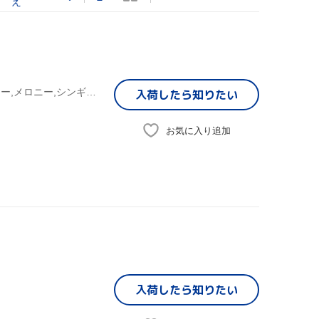
え
(オムニバス),クリス・ケリー,Carol Dexter,トーラス・ライリー,メロニー,シンギング・メロディー,デュアン・スティーヴンソン,リッチー・ステファンズ
入荷したら
知りたい
お気に入り追加
入荷したら
知りたい