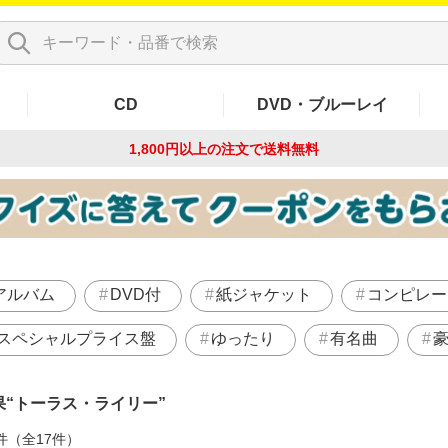
CD
DVD・ブルーレイ
1,800円以上の注文で
送料無料
アルバム
DVD付
紙ジャケット
コンピレー
スペシャルプライス盤
ゆったり
有名曲
果
トーラス・ライリー
件（全17件）