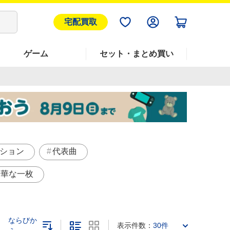
宅配買取
ゲーム
セット・まとめ買い
ション
代表曲
豪華な一枚
ならびか
表示件数：
30件