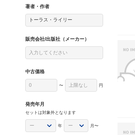
著者・作者
販売会社/出版社（メーカー）
中古価格
〜
円
発売年月
セットは対象外となります
年
月〜