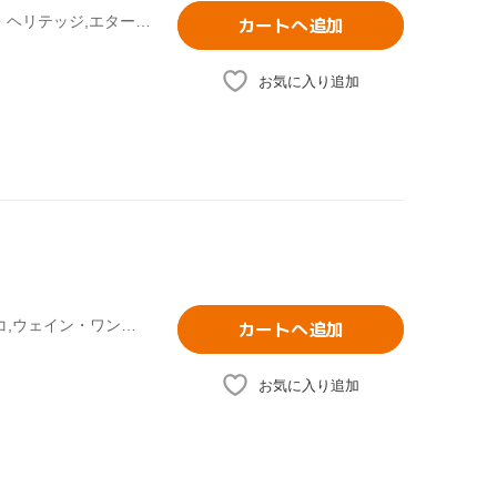
(オムニバス),ベレス・ハモンド,ジャーメロディー,モーガン・ヘリテッジ,エターナ,ルチアーノ,ロシェル・ブラッドショウ,トーラス・ライリー
カートへ追加
お気に入り追加
(オムニバス),トーラス・ライリー,ダヴィル,T.O.K.,ディマルコ,ウェイン・ワンダー,セラーニ,シズラ
カートへ追加
お気に入り追加