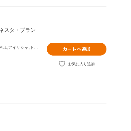
・ネスタ・ブラン
(オムニバス),ウェイン・ワンダー,ダヴィル,アレーン,FIRE BALL,アイサシャ,トーラス・ライリー,Rudy Sandapa
カートへ追加
お気に入り追加