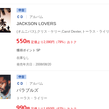
中古
ＣＤ
アルバム
JACKSON LOVERS
¥550
円
定価より2,090円（79%）おトク
獲得ポイント 5P
在庫なし
発売年月日：2008/08/20
中古
ＣＤ
アルバム
パラブルズ
トーラス・ライリー
¥990
円
定価より1,650円（62%）おトク