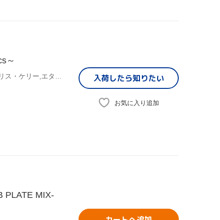
ics～
(オムニバス),トーラス・ライリー,サンチェス,ルチアーノ,クリス・ケリー,エターナ,セシル,ラスト
入荷したら
知りたい
お気に入り追加
 PLATE MIX-
カートへ追加