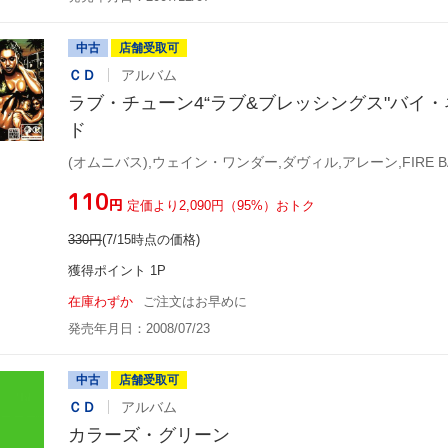
中古
店舗受取可
ＣＤ
アルバム
ラブ・チューン4“ラブ&ブレッシングス"バイ
ド
¥110
円
定価より2,090円（95%）おトク
330
円
(7/15時点の価格)
獲得ポイント 1P
在庫わずか
ご注文はお早めに
発売年月日：2008/07/23
中古
店舗受取可
ＣＤ
アルバム
カラーズ・グリーン