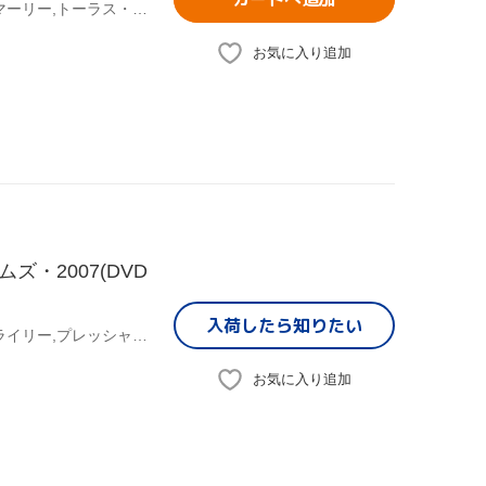
YARD BEAT,ジャー・キュアー,ダミアン“ジュニア・ゴング"マーリー,トーラス・ライリー,I-Octane,Chronixx,Jah Bouks,クリストファー・マーティン
お気に入り追加
・2007(DVD
入荷したら
知りたい
(オムニバス),アルボロジー,ルータン・ファイア,トーラス・ライリー,プレッシャー,タミー・チン,シズラ
お気に入り追加