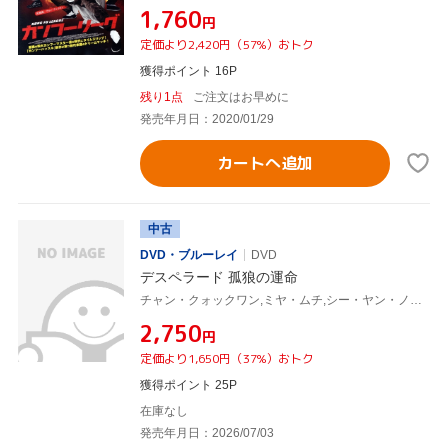
¥1,760
円
定価より2,420円（57%）おトク
獲得ポイント 16P
残り1点
ご注文はお早めに
発売年月日：2020/01/29
カートへ追加
中古
DVD・ブルーレイ
DVD
デスペラード 孤狼の運命
チャン・クォックワン,ミヤ・ムチ,シー・ヤン・ノン,ルオ・ダーホア,ワン・ハオトン,ルオ・リクン,チェン・シユ
¥2,750
円
定価より1,650円（37%）おトク
獲得ポイント 25P
在庫なし
発売年月日：2026/07/03