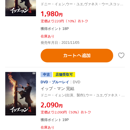
ドニー・イェン,ウー・ユエ,ヴァネス・ウー,スコット・アドキンス,チャン・クォックワン,クリス・コリンズ,ウィルソン・イップ(監督、製作),川井憲次(音楽)
¥1,980
円
定価より220円（10%）おトク
獲得ポイント 18P
在庫あり
発売年月日：2021/11/05
カートへ追加
中古
店舗受取可
DVD・ブルーレイ
DVD
イップ・マン 完結
ドニー・イェン(出演、製作),ウー・ユエ,ヴァネス・ウー,スコット・アドキンス,チャン・クォックワン,クリス・コリンズ,ウィルソン・イップ(監督、製作),川井憲次(音楽)
¥2,090
円
定価より2,090円（50%）おトク
獲得ポイント 19P
在庫あり