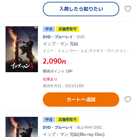
入荷したら
知りたい
中古
店舗受取可
DVD・ブルーレイ
DVD
イップ・マン 完結
ドニー・イェン,ウー・ユエ,ヴァネス・ウー,スコット・アドキンス,チャン・クォックワン,クリス・コリンズ,ウィルソン・イップ(監督、製作),川井憲次(音楽)
¥2,090
円
獲得ポイント 19P
在庫あり
発売年月日：2021/11/05
カートへ追加
中古
店舗受取可
DVD・ブルーレイ
BLU-RAY DISC
イップ・マン 完結(Blu-ray Disc)