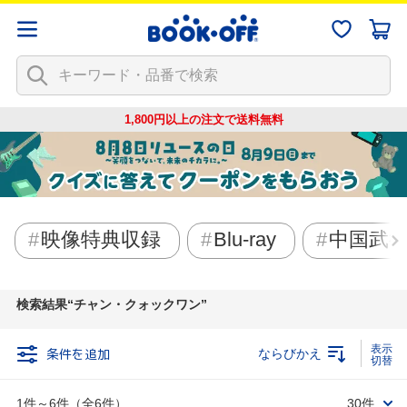
1,800円以上の注文で
送料無料
映像特典収録
Blu-ray
中国武
検索結果
チャン・クォックワン
条件を追加
ならびかえ
1件～6件（全6件）
30件