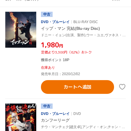
中古
DVD・ブルーレイ
BLU-RAY DISC
イップ・マン 完結(Blu-ray Disc)
ドニー・イェン(出演、製作),ウー・ユエ,ヴァネス・ウー,スコット・アドキンス,チャン・クォックワン,クリス・コリンズ,ウィルソン・イップ(監督、製作),川井憲次(音楽)
¥1,980
円
定価より3,300円（62%）おトク
獲得ポイント 18P
在庫あり
発売年月日：2020/12/02
カートへ追加
中古
DVD・ブルーレイ
DVD
カンフーリーグ
チウ・マンチェク[趙文卓],アンディ・オン,チャン・クォックワン,ジェフ・ラウ(監督),ロック・チェン(音楽)