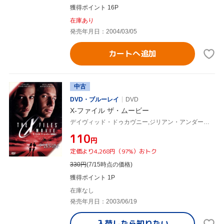
獲得ポイント 16P
在庫あり
発売年月日：2004/03/05
カートへ追加
中古
DVD・ブルーレイ
DVD
X-ファイル ザ・ムービー
デイヴィッド・ドゥカヴニー,ジリアン・アンダーソン,ジョン・ネヴィル,ロブ・ボウマン(監督),クリス・カーター(脚本、制作),ダニエル・サックハイム(制作)
¥110
円
定価より4,268円（97%）おトク
330
円
(7/15時点の価格)
獲得ポイント 1P
在庫なし
発売年月日：2003/06/19
入荷したら
知りたい