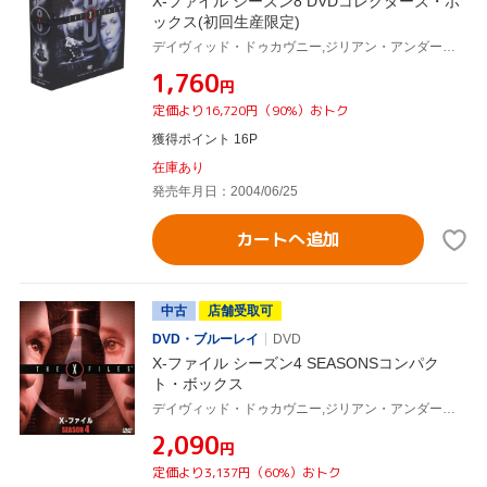
X-ファイル シーズン8 DVDコレクターズ・ボ
ックス(初回生産限定)
デイヴィッド・ドゥカヴニー,ジリアン・アンダーソン,ロバート・パトリック,クリス・カーター(製作総指揮)
¥1,760
円
定価より16,720円（90%）おトク
獲得ポイント 16P
在庫あり
発売年月日：2004/06/25
カートへ追加
中古
店舗受取可
DVD・ブルーレイ
DVD
X-ファイル シーズン4 SEASONSコンパク
ト・ボックス
デイヴィッド・ドゥカヴニー,ジリアン・アンダーソン,クリス・カーター(製作総指揮)
¥2,090
円
定価より3,137円（60%）おトク