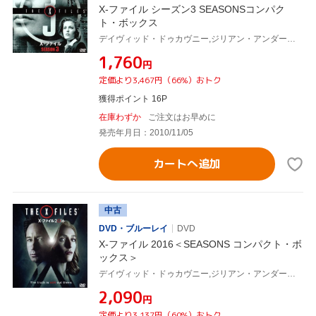
X-ファイル シーズン3 SEASONSコンパク
ト・ボックス
デイヴィッド・ドゥカヴニー,ジリアン・アンダーソン,クリス・カーター(製作総指揮)
¥1,760
円
定価より3,467円（66%）おトク
獲得ポイント 16P
在庫わずか
ご注文はお早めに
発売年月日：2010/11/05
カートへ追加
中古
DVD・ブルーレイ
DVD
X-ファイル 2016＜SEASONS コンパクト・ボ
ックス＞
デイヴィッド・ドゥカヴニー,ジリアン・アンダーソン,ミッチ・ピレッジ
¥2,090
円
定価より3,137円（60%）おトク