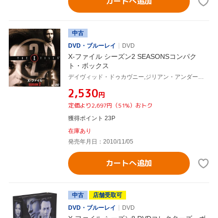
カートへ追加
中古
DVD・ブルーレイ
DVD
X-ファイル シーズン2 SEASONSコンパク
ト・ボックス
デイヴィッド・ドゥカヴニー,ジリアン・アンダーソン,クリス・カーター(製作総指揮)
¥2,530
円
定価より2,697円（51%）おトク
獲得ポイント 23P
在庫あり
発売年月日：2010/11/05
カートへ追加
中古
店舗受取可
DVD・ブルーレイ
DVD