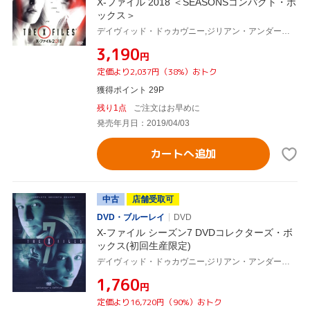
X-ファイル 2018 ＜SEASONSコンパクト・ボ
ックス＞
デイヴィッド・ドゥカヴニー,ジリアン・アンダーソン,ミッチ・ピレッジ
¥3,190
円
定価より2,037円（38%）おトク
獲得ポイント 29P
残り1点
ご注文はお早めに
発売年月日：2019/04/03
カートへ追加
中古
店舗受取可
DVD・ブルーレイ
DVD
X-ファイル シーズン7 DVDコレクターズ・ボ
ックス(初回生産限定)
デイヴィッド・ドゥカヴニー,ジリアン・アンダーソン,クリス・カーター(製作総指揮)
¥1,760
円
定価より16,720円（90%）おトク