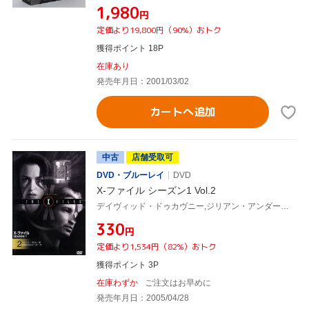
¥1,980
円
定価より19,800円（90%）おトク
獲得ポイント 18P
在庫あり
発売年月日：2001/03/02
カートへ追加
中古
店舗受取可
DVD・ブルーレイ
DVD
X-ファイル シーズン1 Vol.2
デイヴィッド・ドゥカヴニー,ジリアン・アンダーソン
¥330
円
定価より1,534円（82%）おトク
獲得ポイント 3P
在庫わずか
ご注文はお早めに
発売年月日：2005/04/28