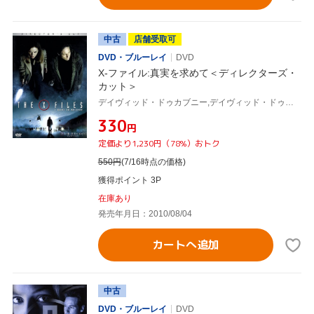
中古
店舗受取可
DVD・ブルーレイ
DVD
X-ファイル:真実を求めて＜ディレクターズ・
カット＞
デイヴィッド・ドゥカブニー,デイヴィッド・ドゥカヴニー,ジリアン・アンダーソン,クリス・カーター(監督、製作、脚本),マーク・スノー(音楽)
¥330
円
定価より1,230円（78%）おトク
550
円
(7/16時点の価格)
獲得ポイント 3P
在庫あり
発売年月日：2010/08/04
カートへ追加
中古
DVD・ブルーレイ
DVD