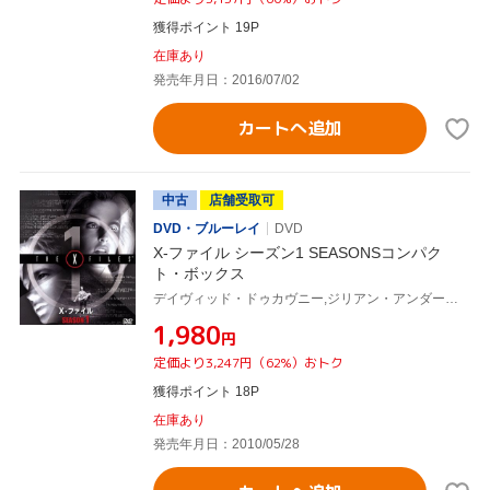
獲得ポイント 19P
在庫あり
発売年月日：2016/07/02
カートへ追加
中古
店舗受取可
DVD・ブルーレイ
DVD
X-ファイル シーズン1 SEASONSコンパク
ト・ボックス
デイヴィッド・ドゥカヴニー,ジリアン・アンダーソン,クリス・カーター(製作総指揮)
¥1,980
円
定価より3,247円（62%）おトク
獲得ポイント 18P
在庫あり
発売年月日：2010/05/28