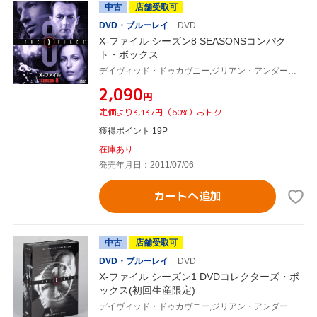
中古
店舗受取可
DVD・ブルーレイ
DVD
X-ファイル シーズン8 SEASONSコンパク
ト・ボックス
デイヴィッド・ドゥカヴニー,ジリアン・アンダーソン,クリス・カーター(製作総指揮)
¥2,090
円
定価より3,137円（60%）おトク
獲得ポイント 19P
在庫あり
発売年月日：2011/07/06
カートへ追加
中古
店舗受取可
DVD・ブルーレイ
DVD
X-ファイル シーズン1 DVDコレクターズ・ボ
ックス(初回生産限定)
デイヴィッド・ドゥカヴニー,ジリアン・アンダーソン,クリス・カーター(製作総指揮)