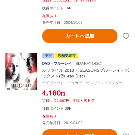
定価より20,020円（91%）おトク
獲得ポイント 16P
在庫あり
発売年月日：2004/10/08
カートへ追加
中古
店舗受取可
DVD・ブルーレイ
BLU-RAY DISC
X-ファイル 2018 ＜SEASONSブルーレイ・ボ
ックス＞(Blu-ray Disc)
デイヴィッド・ドゥカヴニー,ジリアン・アンダーソン,ミッチ・ピレッジ
¥4,180
円
定価より2,667円（38%）おトク
獲得ポイント 38P
在庫あり
発売年月日：2019/04/03