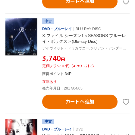
カートへ追加
中古
DVD・ブルーレイ
BLU-RAY DISC
X-ファイル シーズン1＜SEASONS ブルーレ
イ・ボックス＞(Blu-ray Disc)
デイヴィッド・ドゥカヴニー,ジリアン・アンダーソン
¥3,740
円
定価より3,107円（45%）おトク
獲得ポイント 34P
在庫あり
発売年月日：2017/04/05
カートへ追加
中古
DVD・ブルーレイ
DVD