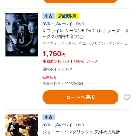
中古
店舗受取可
DVD・ブルーレイ
DVD
X-ファイル シーズン5 DVDコレクターズ・ボ
ックス(初回生産限定)
デイヴィッド・ドゥカヴニー,ジリアン・アンダーソン,クリス・カーター(製作総指揮)
¥1,760
円
定価より16,720円（90%）おトク
獲得ポイント 16P
在庫あり
発売年月日：2003/04/04
カートへ追加
中古
DVD・ブルーレイ
DVD
ジョニー・イングリッシュ 気休めの報酬