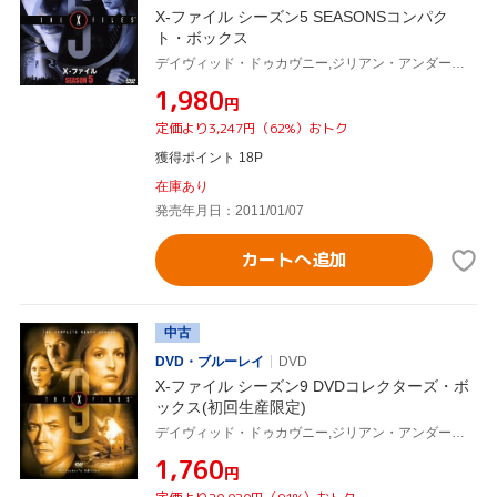
X-ファイル シーズン5 SEASONSコンパク
ト・ボックス
デイヴィッド・ドゥカヴニー,ジリアン・アンダーソン,クリス・カーター(製作総指揮)
¥1,980
円
定価より3,247円（62%）おトク
獲得ポイント 18P
在庫あり
発売年月日：2011/01/07
カートへ追加
中古
DVD・ブルーレイ
DVD
X-ファイル シーズン9 DVDコレクターズ・ボ
ックス(初回生産限定)
デイヴィッド・ドゥカヴニー,ジリアン・アンダーソン,ロバート・パトリック,アナベス・ギッシュ,ミッチ・ピレッジ,クリス・カーター(製作総指揮)
¥1,760
円