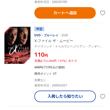
発売年月日：2002/07/05
カートへ追加
中古
DVD・ブルーレイ
DVD
X-ファイル ザ・ムービー
デイヴィッド・ドゥカヴニー,ジリアン・アンダーソン,ジョン・ネヴィル,ウィリアム・B.デイヴィス,ミッチ・ピレッジ,ロブ・ボウマン,クリス・カーター(脚本),ラタ・ライアン
¥110
円
定価より5,060円（97%）おトク
330
円
(7/15時点の価格)
獲得ポイント 1P
在庫なし
発売年月日：2000/10/27
入荷したら
知りたい