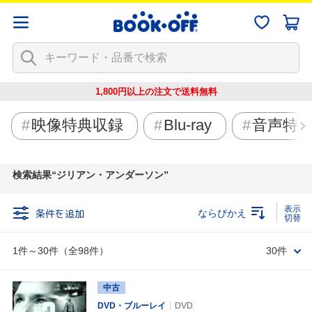
1,800円以上の注文で
送料無料
映像特典収録
Blu-ray
音声特
検索結果
ジリアン・アンダーソン
条件を追加
ならびかえ
1件～30件（全98件）
30件
中古
DVD・ブルーレイ
DVD