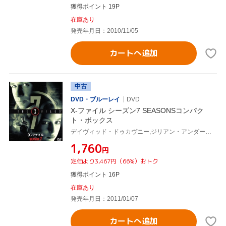
獲得ポイント 19P
在庫あり
発売年月日：2010/11/05
カートへ追加
中古
DVD・ブルーレイ
DVD
X-ファイル シーズン7 SEASONSコンパク
ト・ボックス
デイヴィッド・ドゥカヴニー,ジリアン・アンダーソン,クリス・カーター(製作総指揮)
¥1,760
円
定価より3,467円（66%）おトク
獲得ポイント 16P
在庫あり
発売年月日：2011/01/07
カートへ追加