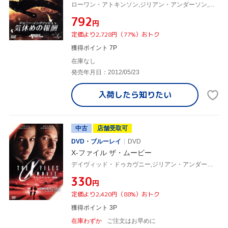
ローワン・アトキンソン,ジリアン・アンダーソン,ドミニク・ウェスト,オリヴァー・パーカー(監督)
¥792
円
定価より2,728円（77%）おトク
獲得ポイント 7P
在庫なし
発売年月日：2012/05/23
入荷したら
知りたい
中古
店舗受取可
DVD・ブルーレイ
DVD
X-ファイル ザ・ムービー
デイヴィッド・ドゥカヴニー,ジリアン・アンダーソン,ジョン・ネヴィル,ロブ・ボウマン,クリス・カーター(製作、脚本),ダニエル・サックハイム
¥330
円
定価より2,420円（88%）おトク
獲得ポイント 3P
在庫わずか
ご注文はお早めに