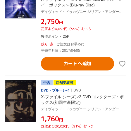
イ・ボックス＞(Blu-ray Disc)
デイヴィッド・ドゥカヴニー,ジリアン・アンダーソン,ロバート・パトリック
¥2,750
円
定価より4,097円（59%）おトク
獲得ポイント 25P
残り1点
ご注文はお早めに
発売年月日：2017/04/05
カートへ追加
中古
店舗受取可
DVD・ブルーレイ
DVD
X-ファイル シーズン2 DVDコレクターズ・ボ
ックス(初回生産限定)
デイヴィッド・ドゥカヴニー,ジリアン・アンダーソン,クリス・カーター(製作総指揮)
¥1,760
円
定価より20,020円（91%）おトク