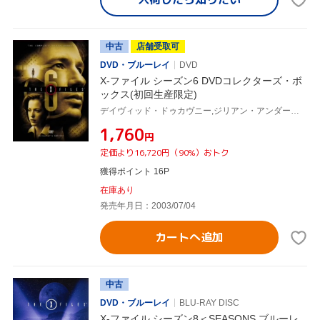
中古
店舗受取可
DVD・ブルーレイ
DVD
X-ファイル シーズン6 DVDコレクターズ・ボ
ックス(初回生産限定)
デイヴィッド・ドゥカヴニー,ジリアン・アンダーソン,クリス・カーター(製作総指揮)
¥1,760
円
定価より16,720円（90%）おトク
獲得ポイント 16P
在庫あり
発売年月日：2003/07/04
カートへ追加
中古
DVD・ブルーレイ
BLU-RAY DISC
X-ファイル シーズン8＜SEASONS ブルーレ