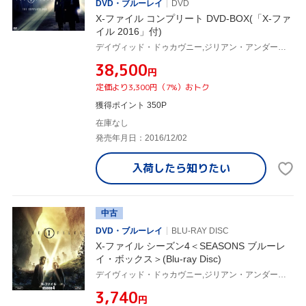
DVD・ブルーレイ
DVD
X-ファイル コンプリート DVD-BOX(「X-ファ
イル 2016」付)
デイヴィッド・ドゥカヴニー,ジリアン・アンダーソン
¥38,500
円
定価より3,300円（7%）おトク
獲得ポイント 350P
在庫なし
発売年月日：2016/12/02
入荷したら
知りたい
中古
DVD・ブルーレイ
BLU-RAY DISC
X-ファイル シーズン4＜SEASONS ブルーレ
イ・ボックス＞(Blu-ray Disc)
デイヴィッド・ドゥカヴニー,ジリアン・アンダーソン
¥3,740
円