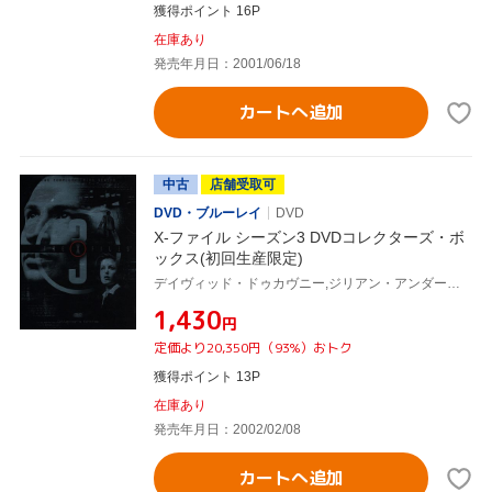
獲得ポイント 16P
在庫あり
発売年月日：2001/06/18
カートへ追加
中古
店舗受取可
DVD・ブルーレイ
DVD
X-ファイル シーズン3 DVDコレクターズ・ボ
ックス(初回生産限定)
デイヴィッド・ドゥカヴニー,ジリアン・アンダーソン,クリス・カーター(製作総指揮)
¥1,430
円
定価より20,350円（93%）おトク
獲得ポイント 13P
在庫あり
発売年月日：2002/02/08
カートへ追加