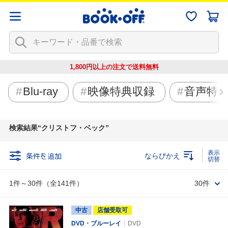
1,800円以上の注文で
送料無料
Blu-ray
映像特典収録
音声特
検索結果
クリストフ・ベック
条件を追加
ならびかえ
1件～30件（全141件）
30件
中古
店舗受取可
DVD・ブルーレイ
DVD