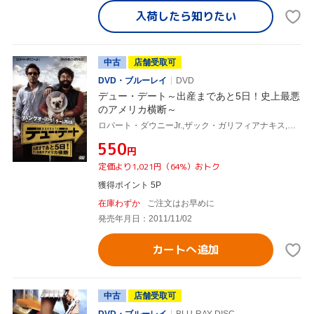
入荷したら
知りたい
中古
店舗受取可
DVD・ブルーレイ
DVD
デュー・デート～出産まであと5日！史上最悪
のアメリカ横断～
ロバート・ダウニーJr.,ザック・ガリフィアナキス,ミシェル・モナハン,トッド・フィリップス(監督、製作),クリストフ・ベック(音楽)
¥550
円
定価より1,021円（64%）おトク
獲得ポイント 5P
在庫わずか
ご注文はお早めに
発売年月日：2011/11/02
カートへ追加
中古
店舗受取可