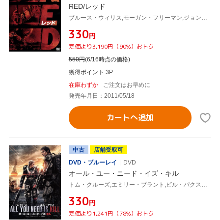
RED/レッド
ブルース・ウィリス,モーガン・フリーマン,ジョン・マルコヴィッチ,ロベルト・シュヴェンケ(監督),クリストフ・ベック(音楽)
¥330
円
定価より3,190円（90%）おトク
550
円
(6/16時点の価格)
獲得ポイント 3P
在庫わずか
ご注文はお早めに
発売年月日：2011/05/18
カートへ追加
中古
店舗受取可
DVD・ブルーレイ
DVD
オール・ユー・ニード・イズ・キル
トム・クルーズ,エミリー・ブラント,ビル・パクストン,ダグ・リーマン(監督、製作総指揮),桜坂洋(原作),クリストフ・ベック(音楽)
¥330
円
定価より1,241円（78%）おトク