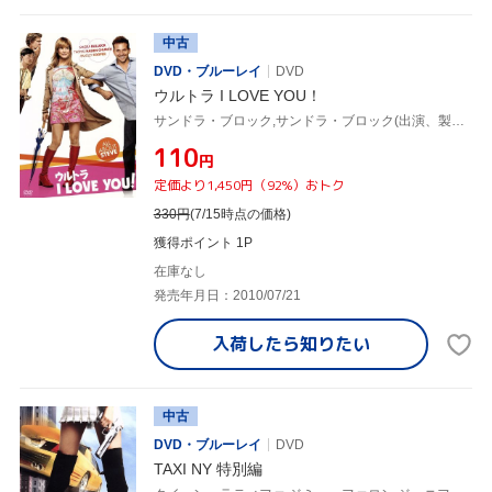
中古
DVD・ブルーレイ
DVD
ウルトラ I LOVE YOU！
サンドラ・ブロック,サンドラ・ブロック(出演、製作),ブラッドリー・クーパー,トーマス・ヘイデン・チャーチ,フィル・トレイル(監督),クリストフ・ベック(音楽)
¥110
円
定価より1,450円（92%）おトク
330
円
(7/15時点の価格)
獲得ポイント 1P
在庫なし
発売年月日：2010/07/21
入荷したら
知りたい
中古
DVD・ブルーレイ
DVD
TAXI NY 特別編