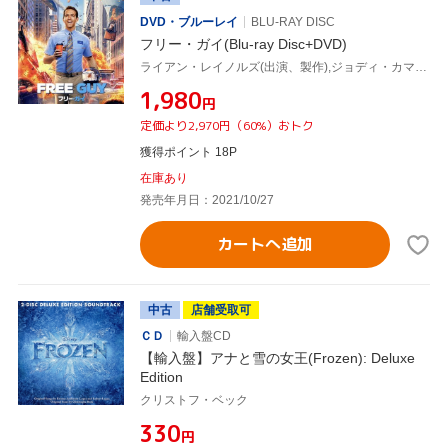
DVD・ブルーレイ
BLU-RAY DISC
フリー・ガイ(Blu-ray Disc+DVD)
ライアン・レイノルズ(出演、製作),ジョディ・カマー,リル・レル・ハウリー,ジョー・キーリー,ウトカルシュ・アンブドゥカル,タイカ・ワイティティ,ショーン・レヴィ(監督、脚本、製作),クリストフ・ベック(音楽)
¥1,980
円
定価より2,970円（60%）おトク
獲得ポイント 18P
在庫あり
発売年月日：2021/10/27
カートへ追加
中古
店舗受取可
ＣＤ
輸入盤CD
【輸入盤】アナと雪の女王(Frozen): Deluxe
Edition
クリストフ・ベック
¥330
円