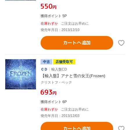
¥550
円
獲得ポイント 5P
在庫わずか
ご注文はお早めに
発売年月日：2013/12/10
カートへ追加
中古
店舗受取可
ＣＤ
輸入盤CD
【輸入盤】アナと雪の女王(Frozen)
クリストフ・ベック
¥693
円
獲得ポイント 6P
在庫わずか
ご注文はお早めに
発売年月日：2013/12/03
カートへ追加