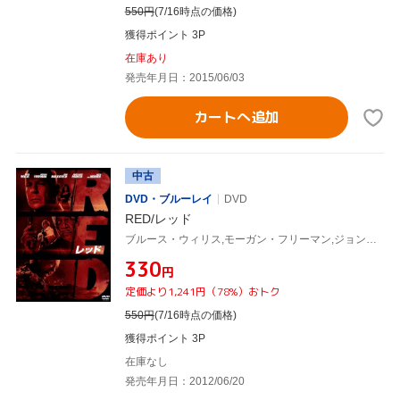
550
円
(7/16時点の価格)
獲得ポイント 3P
在庫あり
発売年月日：2015/06/03
カートへ追加
中古
DVD・ブルーレイ
DVD
RED/レッド
ブルース・ウィリス,モーガン・フリーマン,ジョン・マルコヴィッチ,ロベルト・シュヴェンケ(監督),クリストフ・ベック(音楽)
¥330
円
定価より1,241円（78%）おトク
550
円
(7/16時点の価格)
獲得ポイント 3P
在庫なし
発売年月日：2012/06/20