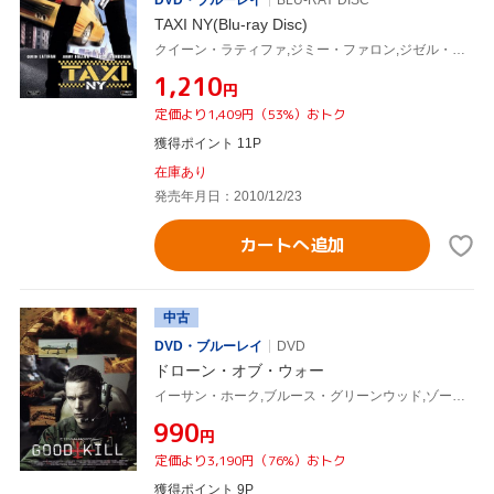
DVD・ブルーレイ
BLU-RAY DISC
TAXI NY(Blu-ray Disc)
クイーン・ラティファ,ジミー・ファロン,ジゼル・ブンチェン,ティム・ストーリー(監督),リュック・ベッソン(製作、原案),クリストフ・ベック(音楽)
¥1,210
円
定価より1,409円（53%）おトク
獲得ポイント 11P
在庫あり
発売年月日：2010/12/23
カートへ追加
中古
DVD・ブルーレイ
DVD
ドローン・オブ・ウォー
イーサン・ホーク,ブルース・グリーンウッド,ゾー・クラヴィッツ,アンドリュー・ニコル(監督、製作、脚本),クリストフ・ベック(音楽)
¥990
円
定価より3,190円（76%）おトク
獲得ポイント 9P