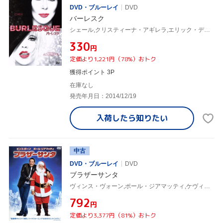
DVD・ブルーレイ
DVD
バーレスク
シェール,クリスティーナ・アギレラ,エリック・デイン,スティーヴ・アンティン(脚本、監督),クリストフ・ベック(音楽)
¥330
円
定価より1,221円（78%）おトク
獲得ポイント 3P
在庫なし
発売年月日：2014/12/19
入荷したら
知りたい
中古
DVD・ブルーレイ
DVD
ブラザーサンタ
ヴィンス・ヴォーン,ポール・ジアマッティ,ケヴィン・スペイシー,デイヴィッド・ドブキン(監督),クリストフ・ベック(音楽)
¥792
円
定価より3,377円（81%）おトク