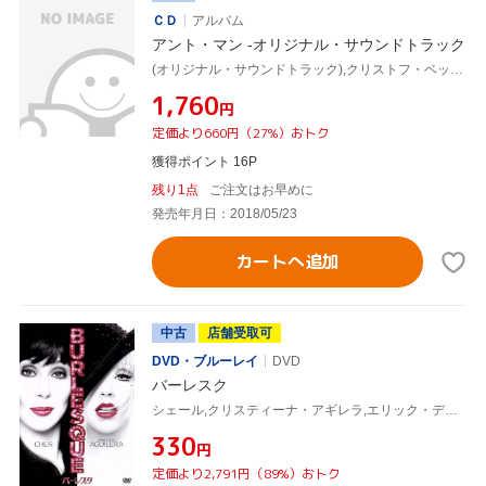
ＣＤ
アルバム
アント・マン -オリジナル・サウンドトラック
(オリジナル・サウンドトラック),クリストフ・ベック(音楽),カミロ・アスキータ
¥1,760
円
定価より660円（27%）おトク
獲得ポイント 16P
残り1点
ご注文はお早めに
発売年月日：2018/05/23
カートへ追加
中古
店舗受取可
DVD・ブルーレイ
DVD
バーレスク
シェール,クリスティーナ・アギレラ,エリック・デイン,スティーヴ・アンティン(脚本、監督),クリストフ・ベック(音楽)
¥330
円
定価より2,791円（89%）おトク