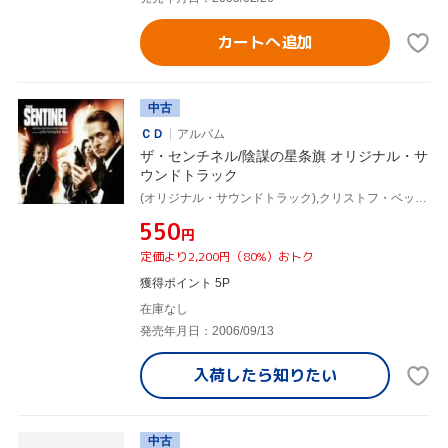
カートへ追加
中古
ＣＤ
アルバム
ザ・センチネル/陰謀の星条旗 オリジナル・サ
ウンドトラック
(オリジナル・サウンドトラック),クリストフ・ベック(音楽)
¥550
円
定価より2,200円（80%）おトク
獲得ポイント 5P
在庫なし
発売年月日：2006/09/13
入荷したら
知りたい
中古