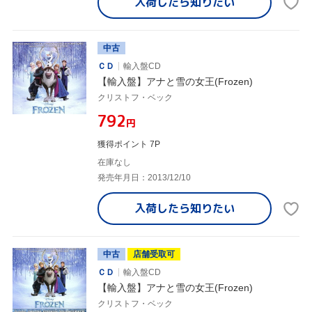
入荷したら
知りたい
中古
ＣＤ
輸入盤CD
【輸入盤】アナと雪の女王(Frozen)
クリストフ・ベック
¥792
円
獲得ポイント 7P
在庫なし
発売年月日：2013/12/10
入荷したら
知りたい
中古
店舗受取可
ＣＤ
輸入盤CD
【輸入盤】アナと雪の女王(Frozen)
クリストフ・ベック