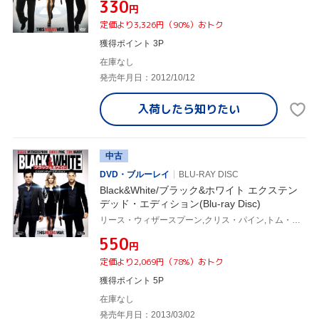
¥330
円
定価より3,326円（90%）おトク
獲得ポイント 3P
在庫なし
発売年月日：2012/10/12
入荷したら
知りたい
中古
DVD・ブルーレイ
BLU-RAY DISC
Black&White/ブラック&ホワイト エクステン
デッド・エディション(Blu-ray Disc)
リース・ウィザースプーン,クリス・パイン,トム・ハーディ,マックジー(監督),クリストフ・ベック(音楽)
¥550
円
定価より2,069円（78%）おトク
獲得ポイント 5P
在庫なし
発売年月日：2013/03/02