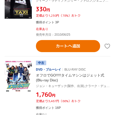
クイーン・ラティファ,ジミー・ファロン,ジェニファー・エスポジート,ジゼル・ブンチェン,ティム・ストーリー(監督),リュック・ベッソン(製作、原案),クリストフ・ベック(音楽)
¥330
円
定価より1,230円（78%）おトク
獲得ポイント 3P
在庫あり
発売年月日：2010/06/25
カートへ追加
中古
DVD・ブルーレイ
BLU-RAY DISC
オフロでGO!!!!!タイムマシンはジェット式
(Blu-ray Disc)
ジョン・キューザック(製作、出演),クラーク・デューク,クレイグ・ロビンソン,スティーヴ・ピンク(監督),クリストフ・ベック(音楽)
¥1,760
円
定価より3,467円（66%）おトク
獲得ポイント 16P
在庫なし