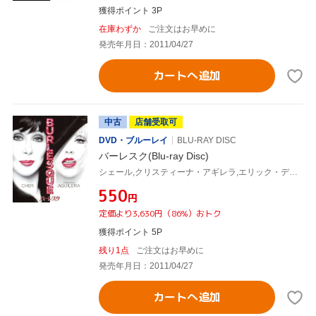
獲得ポイント 3P
在庫わずか
ご注文はお早めに
発売年月日：2011/04/27
カートへ追加
中古
店舗受取可
DVD・ブルーレイ
BLU-RAY DISC
バーレスク(Blu-ray Disc)
シェール,クリスティーナ・アギレラ,エリック・デイン,スティーヴ・アンティン(脚本、監督),クリストフ・ベック(音楽)
¥550
円
定価より3,630円（86%）おトク
獲得ポイント 5P
残り1点
ご注文はお早めに
発売年月日：2011/04/27
カートへ追加