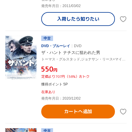
発売年月日：2011/03/02
入荷したら
知りたい
中古
DVD・ブルーレイ
DVD
ザ・ハント ナチスに狙われた男
トーマス・グルスタッド,ジョナサン・リース=マイヤーズ,マリー・ブロックス,ヴェルガール・ホール,ハラルド・ズワルト(監督),クリストフ・ベック(音楽)
¥550
円
定価より707円（56%）おトク
獲得ポイント 5P
在庫あり
発売年月日：2020/12/02
カートへ追加
中古