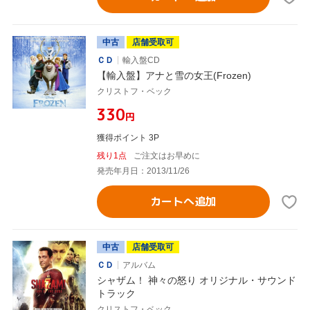
中古
店舗受取可
ＣＤ
輸入盤CD
【輸入盤】アナと雪の女王(Frozen)
クリストフ・ベック
¥330
円
獲得ポイント 3P
残り1点
ご注文はお早めに
発売年月日：2013/11/26
カートへ追加
中古
店舗受取可
ＣＤ
アルバム
シャザム！ 神々の怒り オリジナル・サウンド
トラック
クリストフ・ベック