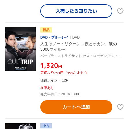
入荷したら
知りたい
新品
DVD・ブルーレイ
DVD
人生はノー・リターン～僕とオカン、涙の
3000マイル～
バーブラ・ストライサンド,セス・ローゲン,アン・フレッチャー(監督),クリストフ・ベック(音楽)
¥1,320
円
定価より251円（15%）おトク
獲得ポイント 12P
在庫あり
発売年月日：2013/11/08
カートへ追加
中古