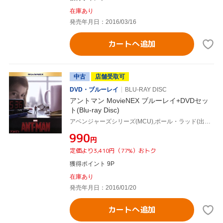
在庫あり
発売年月日：2016/03/16
カートへ追加
中古
店舗受取可
DVD・ブルーレイ
BLU-RAY DISC
アントマン MovieNEX ブルーレイ+DVDセッ
ト(Blu-ray Disc)
アベンジャーズシリーズ(MCU),ポール・ラッド(出演、脚本),エヴァンジェリン・リリー,コリー・ストール,ペイトン・リード(監督),ルイス・デスポジート(製作総指揮),アラン・ファイン(製作総指揮),ヴィクトリア・アロンソ(製作総指揮),クリストフ・ベック(音楽)
¥990
円
定価より3,410円（77%）おトク
獲得ポイント 9P
在庫あり
発売年月日：2016/01/20
カートへ追加