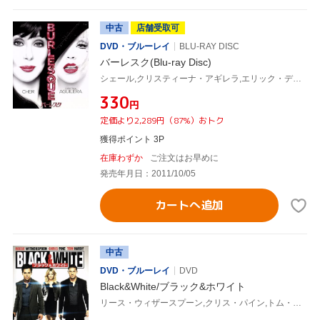
中古
店舗受取可
DVD・ブルーレイ
BLU-RAY DISC
バーレスク(Blu-ray Disc)
シェール,クリスティーナ・アギレラ,エリック・デイン,スティーヴ・アンティン(脚本、監督),クリストフ・ベック(音楽)
¥330
円
定価より2,289円（87%）おトク
獲得ポイント 3P
在庫わずか
ご注文はお早めに
発売年月日：2011/10/05
カートへ追加
中古
DVD・ブルーレイ
DVD
Black&White/ブラック&ホワイト
リース・ウィザースプーン,クリス・パイン,トム・ハーディ,マックジー(監督),クリストフ・ベック(音楽)