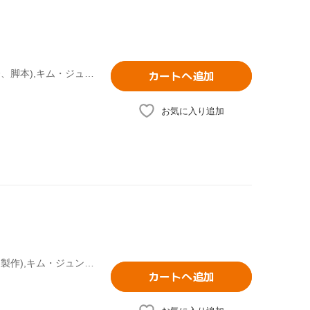
キム・ユンソク,ハ・ジョンウ,ソ・ヨンヒ,ナ・ホンジン(監督、脚本),キム・ジュンソク(音楽),チェ・ヨンナク(音楽)
カートへ追加
お気に入り追加
パク・ヒスン,コ・チャンソク,清水圭,キム・テギュン(監督、製作),キム・ジュンソク(音楽)
カートへ追加