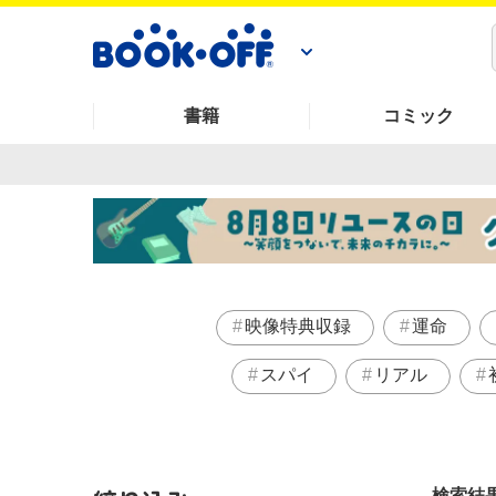
書籍
コミック
映像特典収録
運命
スパイ
リアル
検索結