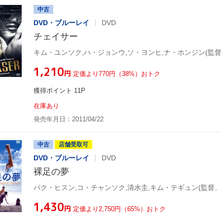
中古
DVD・ブルーレイ
DVD
チェイサー
¥1,210
円
定価より770円（38%）おトク
獲得ポイント 11P
在庫あり
発売年月日：2011/04/22
中古
店舗受取可
DVD・ブルーレイ
DVD
裸足の夢
¥1,430
円
定価より2,750円（65%）おトク