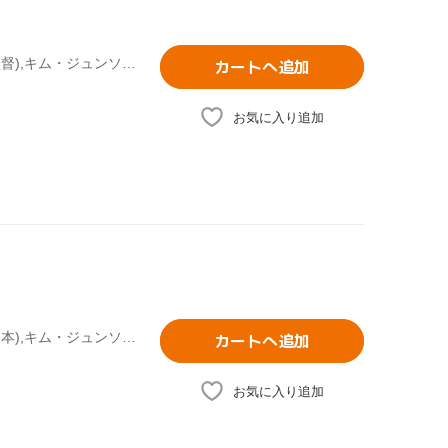
ソン・イルグク,ソン・イェジン,ヒョンヨン,オ・ギファン(監督),キム・ジュンソク(音楽)
カートへ追加
お気に入り追加
チョ・インソン,チュ・ジンモ,ソン・ジヒョ,ユ・ハ(監督、脚本),キム・ジュンソク(音楽)
カートへ追加
お気に入り追加