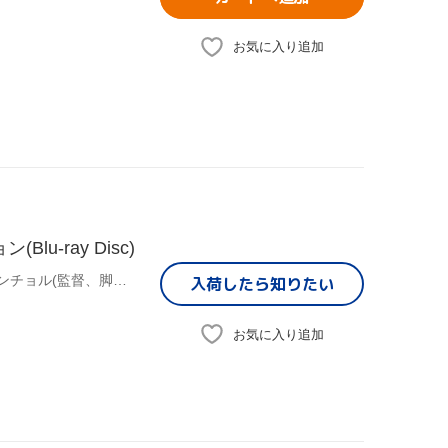
お気に入り追加
-ray Disc)
ユ・ホジョン,シム・ウンギョン,チン・ヒギョン,カン・ヒョンチョル(監督、脚本),キム・ジュンソク(音楽)
入荷したら
知りたい
お気に入り追加