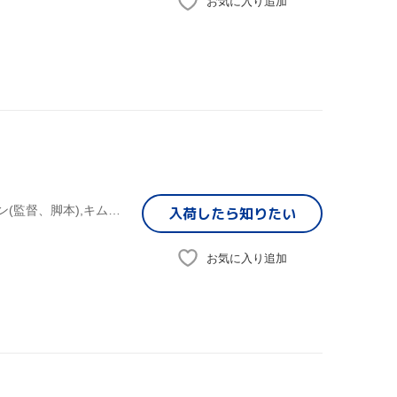
お気に入り追加
キム・ハヌル,ユン・ゲサン,シン・ソンロク,パク・ヒョンジン(監督、脚本),キム・ジュンソク(音楽)
入荷したら
知りたい
お気に入り追加