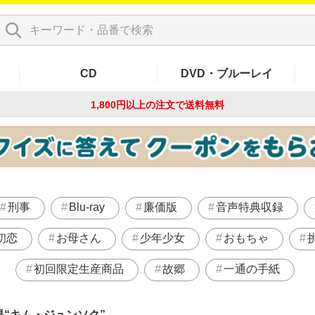
CD
DVD・ブルーレイ
1,800円以上の注文で
送料無料
刑事
Blu-ray
廉価版
音声特典収録
初恋
お母さん
少年少女
おもちゃ
初回限定生産商品
故郷
一通の手紙
果
キム・ジュンソク