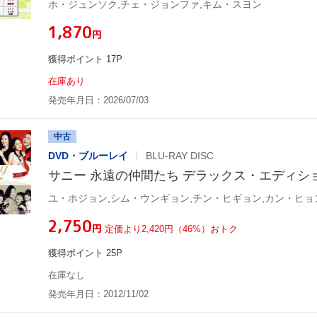
ホ・ジュンソク,チェ・ジョンファ,キム・スヨン
¥1,870
円
獲得ポイント 17P
在庫あり
発売年月日：2026/07/03
中古
DVD・ブルーレイ
BLU-RAY DISC
サニー 永遠の仲間たち デラックス・エディション(Blu
¥2,750
円
定価より2,420円（46%）おトク
獲得ポイント 25P
在庫なし
発売年月日：2012/11/02