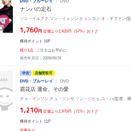
DVD・ブルーレイ
DVD
ナンパの定石
¥1,760
円
定価より2,420円（57%）おトク
獲得ポイント 16P
残り1点
ご注文はお早めに
発売年月日：2009/06/26
中古
店舗受取可
DVD・ブルーレイ
DVD
霜花店 運命、その愛
¥1,210
円
定価より2,970円（71%）おトク
獲得ポイント 11P
在庫あり