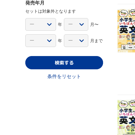
発売年月
セットは対象外となります
年
月〜
年
月まで
検索する
条件をリセット