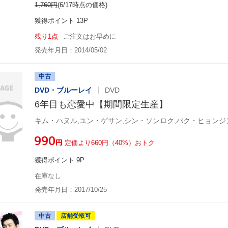
1,760
円
(6/17時点の価格)
獲得ポイント 13P
残り1点
ご注文はお早めに
発売年月日：2014/05/02
中古
DVD・ブルーレイ
DVD
6年目も恋愛中【期間限定生産】
¥990
円
定価より660円（40%）おトク
獲得ポイント 9P
在庫なし
発売年月日：2017/10/25
中古
店舗受取可