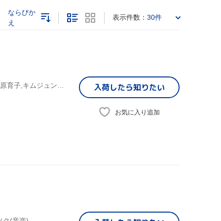
ならびか
表示件数：
30件
え
キム・ソンジン,キム・ジュンソク,吉原育子,キムソンジン,吉原育子,キムジュンソク,
入荷したら
知りたい
お気に入り追加
ク(音楽)