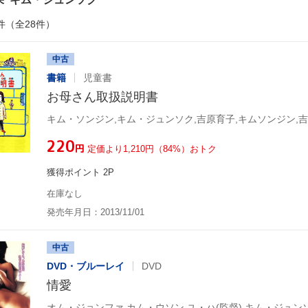
件（全28件）
中古
書籍
児童書
お母さん取扱説明書
¥220
円
定価より1,210円（84%）おトク
獲得ポイント 2P
在庫なし
発売年月日：2013/11/01
中古
DVD・ブルーレイ
DVD
情愛
オム・ジョンファ,カム・ウソン,ユ・ハ(監督),キム・ジュンソ