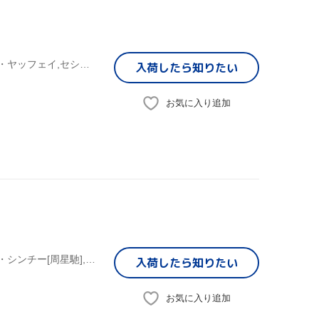
チャウ・シンチー[周星馳](脚本),ヴィッキー・チャオ,ウォン・ヤッフェイ,セシリア・チャン,カレン・モク[莫文蔚]
入荷したら
知りたい
お気に入り追加
ブルース・ロウ(製作、出演),アンディ・ラウ[劉徳華],チャウ・シンチー[周星馳],スー・チー,カレン・モク[莫文蔚]
入荷したら
知りたい
お気に入り追加