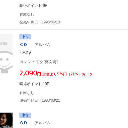
獲得ポイント 9P
在庫なし
発売年月日：1998/06/13
中古
ＣＤ
アルバム
I Say
カレン・モク[莫文蔚]
¥2,090
円
定価より579円（21%）おトク
獲得ポイント 19P
在庫なし
発売年月日：1998/08/21
中古
ＣＤ
アルバム