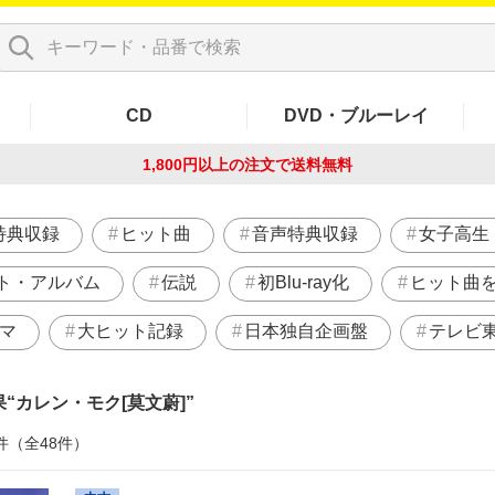
CD
DVD・ブルーレイ
1,800円以上の注文で
送料無料
特典収録
ヒット曲
音声特典収録
女子高生
ト・アルバム
伝説
初Blu-ray化
ヒット曲
ラマ
大ヒット記録
日本独自企画盤
テレビ
果
カレン・モク[莫文蔚]
件（全48件）