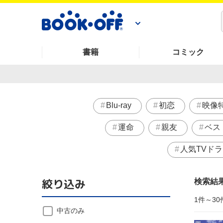
書籍
コミック
Blu-ray
初恋
映像
運命
親友
ベス
人気TVド
絞り込み
検索結
1件～30
中古のみ