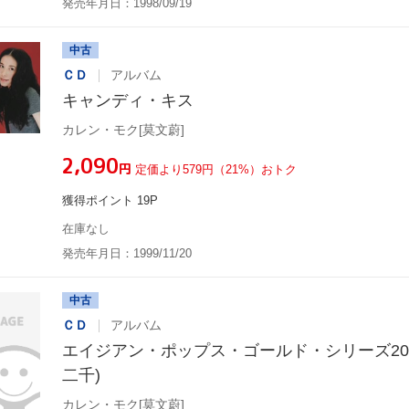
発売年月日：1998/09/19
中古
ＣＤ
アルバム
キャンディ・キス
カレン・モク[莫文蔚]
¥2,090
円
定価より579円（21%）おトク
獲得ポイント 19P
在庫なし
発売年月日：1999/11/20
中古
ＣＤ
アルバム
エイジアン・ポップス・ゴールド・シリーズ20
二千)
カレン・モク[莫文蔚]