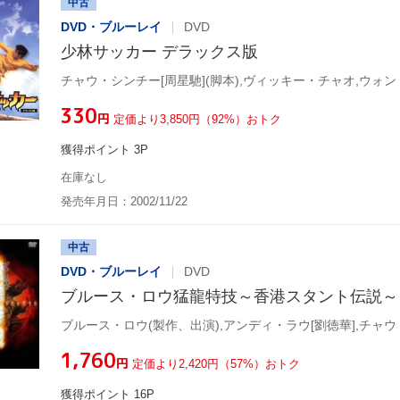
中古
DVD・ブルーレイ
DVD
少林サッカー デラックス版
¥330
円
定価より3,850円（92%）おトク
獲得ポイント 3P
在庫なし
発売年月日：2002/11/22
中古
DVD・ブルーレイ
DVD
ブルース・ロウ猛龍特技～香港スタント伝説～
¥1,760
円
定価より2,420円（57%）おトク
獲得ポイント 16P