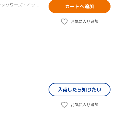
リー・リンチェイ,ラウ・チンワン,カレン・モク[莫文蔚],フランソワーズ・イップ,パトリック・ラン,ツイ・ハーク(脚本、制作),ダニエル・リー(監督)
カートへ追加
お気に入り追加
入荷したら
知りたい
お気に入り追加