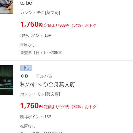
to be
カレン・モク[莫文蔚]
¥1,760
円
定価より909円（34%）おトク
獲得ポイント 16P
在庫なし
発売年月日：1998/09/19
中古
ＣＤ
アルバム
私のすべて/全身莫文蔚
カレン・モク[莫文蔚]
¥1,760
円
定価より909円（34%）おトク
獲得ポイント 16P
在庫なし