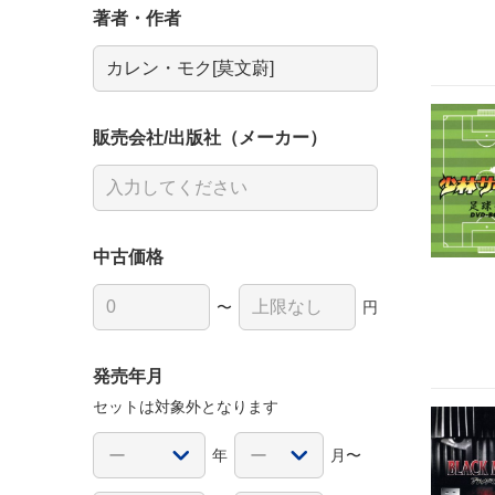
著者・作者
販売会社/出版社（メーカー）
中古価格
〜
円
発売年月
セットは対象外となります
年
月〜