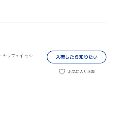
チャウ・シンチー[周星馳](脚本),ヴィッキー・チャオ,ウォン・ヤッフェイ,セシリア・チャン,カレン・モク[莫文蔚]
入荷したら
知りたい
お気に入り追加