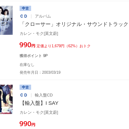
中古
ＣＤ
アルバム
「クローサー」オリジナル・サウンドトラック
カレン・モク[莫文蔚]
¥990
円
定価より1,679円（62%）おトク
獲得ポイント 9P
在庫なし
発売年月日：2003/03/19
中古
ＣＤ
輸入盤CD
【輸入盤】I SAY
カレン・モク[莫文蔚]
¥990
円