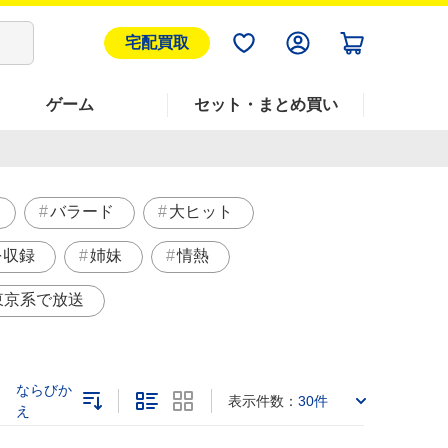
宅配買取
ゲーム
セット・まとめ買い
バラード
大ヒット
を収録
姉妹
情熱
東京系で放送
ならびか
表示件数：
30件
え