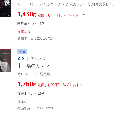
¥1,430
円
定価より1,650円（53%）おトク
獲得ポイント 13P
在庫あり
発売年月日：2003/07/24
中古
ＣＤ
アルバム
十二階のカレン
カレン・モク[莫文蔚]
¥1,760
円
定価より909円（34%）おトク
獲得ポイント 16P
在庫なし
発売年月日：2000/12/21