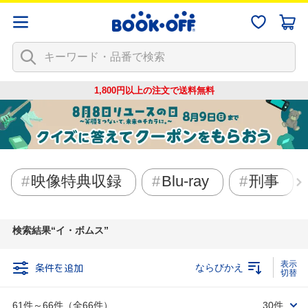
1,800円以上の注文で
送料無料
映像特典収録
Blu-ray
刑事
検索結果
イ・ボムス
条件を追加
ならびかえ
61件～66件（全66件）
30件