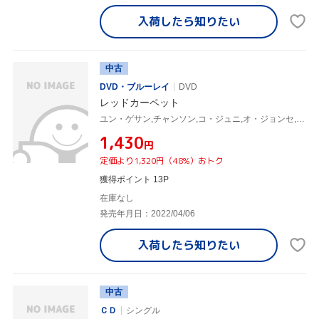
入荷したら
知りたい
中古
DVD・ブルーレイ
DVD
レッドカーペット
ユン・ゲサン,チャンソン,コ・ジュニ,オ・ジョンセ,チョ・ダルファン,パク・ボムス(監督、脚本),イ・ジス(音楽)
¥1,430
円
定価より1,320円（48%）おトク
獲得ポイント 13P
在庫なし
発売年月日：2022/04/06
入荷したら
知りたい
中古
ＣＤ
シングル