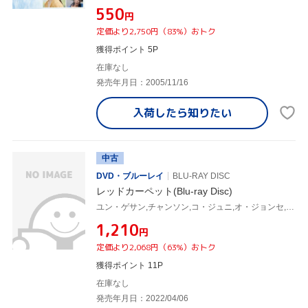
¥550
円
定価より2,750円（83%）おトク
獲得ポイント 5P
在庫なし
発売年月日：2005/11/16
入荷したら
知りたい
中古
DVD・ブルーレイ
BLU-RAY DISC
レッドカーペット(Blu-ray Disc)
ユン・ゲサン,チャンソン,コ・ジュニ,オ・ジョンセ,チョ・ダルファン,パク・ボムス(監督、脚本),イ・ジス(音楽)
¥1,210
円
定価より2,068円（63%）おトク
獲得ポイント 11P
在庫なし
発売年月日：2022/04/06