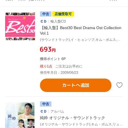
中古
店舗受取可
ＣＤ
輸入盤CD
【輸入盤】Best30 Best Drama Ost Collection
Vol.1
(サウンドトラック),イ・ヒョンソプ,キム・ボムス,ボビー・キム,8eight,Humming Urban Stereo,HowL&J,パク・ソニョン
¥693
円
獲得ポイント 6P
残り1点
ご注文はお早めに
発売年月日：2009/06/23
カートへ追加
中古
ＣＤ
アルバム
純粋 オリジナル・サウンドトラック
(オリジナル・サウンドトラック),キム・ボムス,リュ・シウォン,オム・ジョンファ,キム・テヒョン,イ・サンウ,ジ・ピョンクォン,パク・ムンス