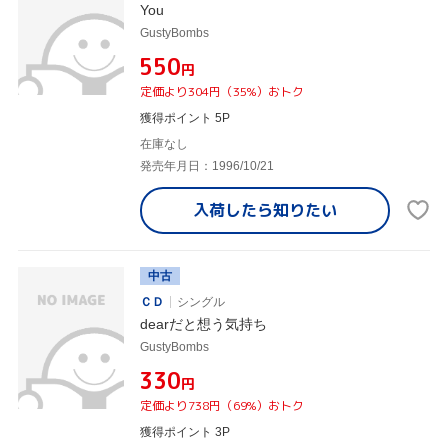
You
GustyBombs
¥550
円
定価より304円（35%）おトク
獲得ポイント 5P
在庫なし
発売年月日：1996/10/21
入荷したら
知りたい
中古
ＣＤ
シングル
dearだと想う気持ち
GustyBombs
¥330
円
定価より738円（69%）おトク
獲得ポイント 3P