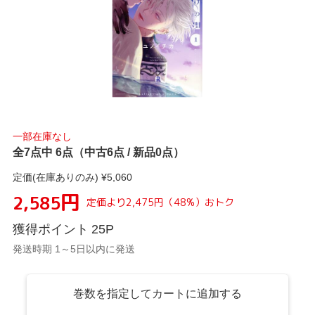
一部在庫なし
全7点中 6点（中古6点 / 新品0点）
定価(在庫ありのみ) ¥
5,060
円
2,585
定価より
2,475
円
（
48
%）
おトク
獲得ポイント
25
P
発送時期 1～5日以内に発送
巻数を指定してカートに追加する