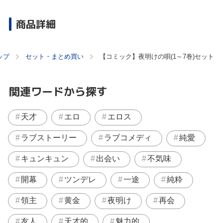
商品詳細
ップ
セット・まとめ買い
【コミック】夜明けの唄(1～7巻)セット
関連ワードから探す
天才
エロ
エロス
ラブストーリー
ラブコメディ
純愛
キュンキュン
出会い
不気味
開幕
ツンデレ
一途
純粋
領主
黄金
夜明け
再会
友人
天才的
魅力的