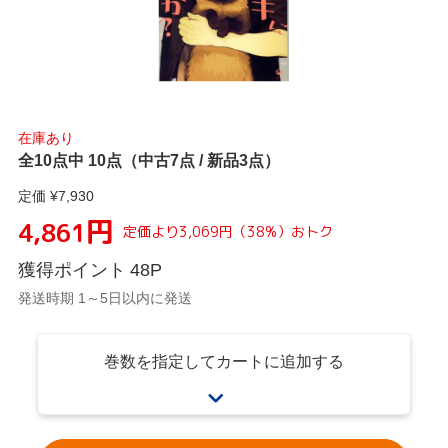
在庫あり
全10点中 10点（中古7点 / 新品3点）
定価 ¥
7,930
円
4,861
定価より
3,069
円
（
38
%）
おトク
獲得ポイント
48
P
発送時期 1～5日以内に発送
巻数を指定してカートに追加する