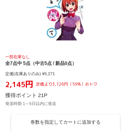
一部在庫なし
全7点中 5点（中古5点 / 新品0点）
定価(在庫ありのみ) ¥
5,271
円
2,145
定価より
3,126
円
（
59
%）
おトク
獲得ポイント
21
P
発送時期 1～5日以内に発送
巻数を指定してカートに追加する