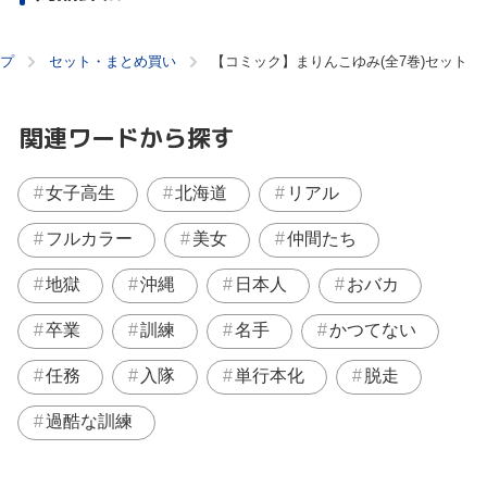
プ
セット・まとめ買い
【コミック】まりんこゆみ(全7巻)セット
関連ワードから探す
女子高生
北海道
リアル
フルカラー
美女
仲間たち
地獄
沖縄
日本人
おバカ
卒業
訓練
名手
かつてない
任務
入隊
単行本化
脱走
過酷な訓練