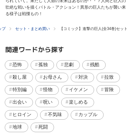
られていく。果たして人類の未来はあるのか・・？人間と巨人の
壮絶な戦いを描くバトル・アクション！異形の巨人たちが襲い来
る様子は戦慄もの！
ップ
セット・まとめ買い
【コミック】進撃の巨人(全34巻)セット
関連ワードから探す
恐怖
孤独
悲劇
残酷
殺し屋
お母さん
対決
拉致
特別編
怪物
イケメン
冒険
出会い
呪い
楽しめる
ヒロイン
不気味
カップル
地球
死闘