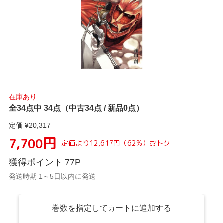
在庫あり
全34点中 34点（中古34点 / 新品0点）
定価 ¥
20,317
円
7,700
定価より
12,617
円
（
62
%）
おトク
獲得ポイント
77
P
発送時期 1～5日以内に発送
巻数を指定してカートに追加する