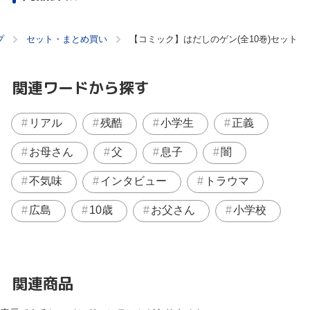
プ
セット・まとめ買い
【コミック】はだしのゲン(全10巻)セット
関連ワードから探す
リアル
残酷
小学生
正義
お母さん
父
息子
闇
不気味
インタビュー
トラウマ
広島
10歳
お父さん
小学校
関連商品