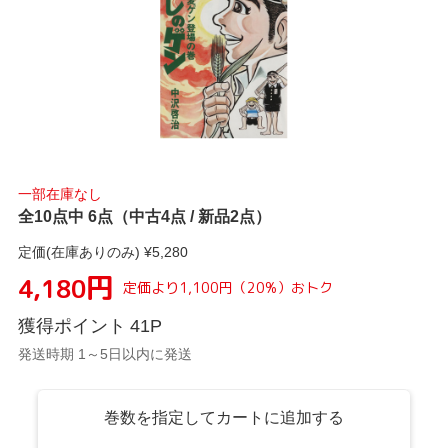
一部在庫なし
全10点中 6点（中古4点 / 新品2点）
定価(在庫ありのみ) ¥
5,280
円
4,180
定価より
1,100
円
（
20
%）
おトク
獲得ポイント
41
P
発送時期 1～5日以内に発送
巻数を指定してカートに追加する