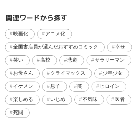
関連ワードから探す
映画化
アニメ化
全国書店員が選んだおすすめコミック
幸せ
笑い
高校
悲劇
サラリーマン
お母さん
クライマックス
少年少女
イケメン
息子
闇
ヒロイン
楽しめる
いじめ
不気味
医者
死闘