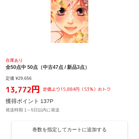
在庫あり
全50点中 50点（中古47点 / 新品3点）
定価 ¥
29,656
円
13,772
定価より
15,884
円
（
53
%）
おトク
獲得ポイント
137
P
発送時期 1～5日以内に発送
巻数を指定してカートに追加する