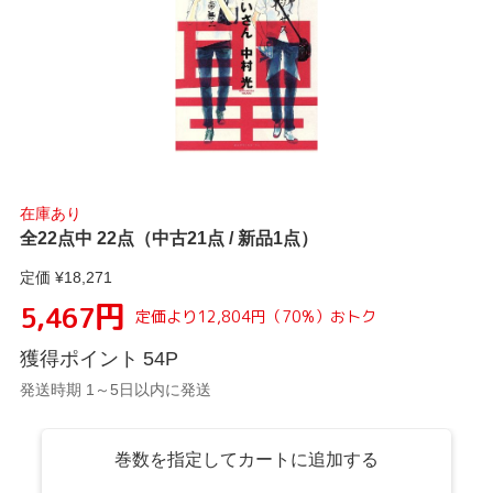
在庫あり
全22点中 22点（中古21点 / 新品1点）
定価 ¥
18,271
円
5,467
定価より
12,804
円
（
70
%）
おトク
獲得ポイント
54
P
発送時期 1～5日以内に発送
巻数を指定してカートに追加する