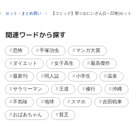
セット・まとめ買い
【コミック】聖☆おにいさん(1～22巻)セット
関連ワードから探す
恐怖
手塚治虫
マンガ大賞
ダイエット
女子高生
最高傑作
最新刊
同人誌
小学生
温泉
サラリーマン
王道
修行
沖縄
不気味
地球
スマホ
吉田戦車
おばあちゃん
貧乏