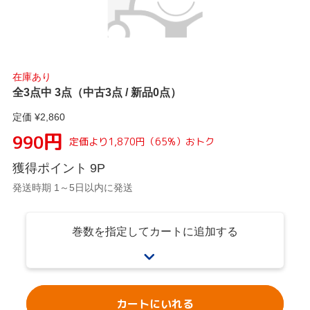
在庫あり
全3点中 3点（中古3点 / 新品0点）
定価 ¥
2,860
円
990
定価より
1,870
円
（
65
%）
おトク
獲得ポイント
9
P
発送時期 1～5日以内に発送
巻数を指定してカートに追加する
カートにいれる