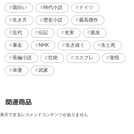
面白い
時代小説
ドイツ
生き方
歴史小説
最高傑作
近代
伝記
史実
親友
暴走
NHK
生き抜く
生と死
長編小説
壮絶
コスプレ
覚悟
幸運
武家
関連商品
表示できるレコメンドコンテンツがありません