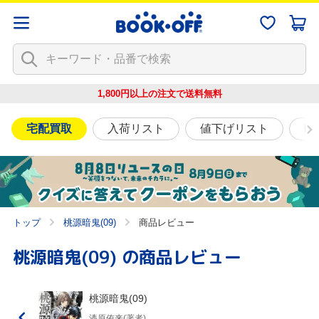
1,800円以上の注文で
送料無料
宅配買取
入荷リスト
値下げリスト
映
トップ
桃源暗鬼(09)
商品レビュー
桃源暗鬼(09)
の商品レビュー
桃源暗鬼(09)
漆原侑来(著者)