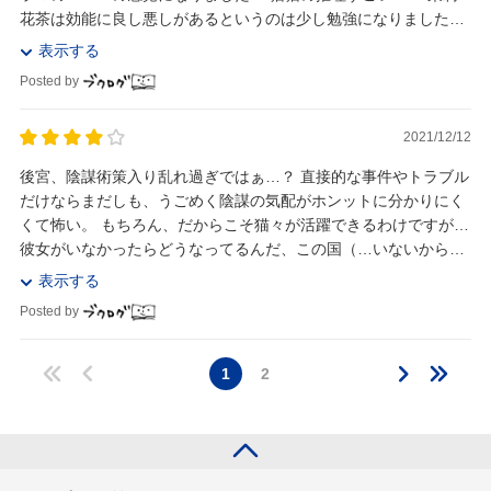
花茶は効能に良し悪しがあるというのは少し勉強になりました。
しかし、女性の人間関係って怖いですよね...
表示する
Posted by
2021/12/12
後宮、陰謀術策入り乱れ過ぎではぁ…？ 直接的な事件やトラブル
だけならまだしも、うごめく陰謀の気配がホンットに分かりにく
くて怖い。 もちろん、だからこそ猫々が活躍できるわけですが…
彼女がいなかったらどうなってるんだ、この国（…いないからダ
メになった国が歴史的にもあるんだろうなぁ）...
表示する
Posted by
1
2