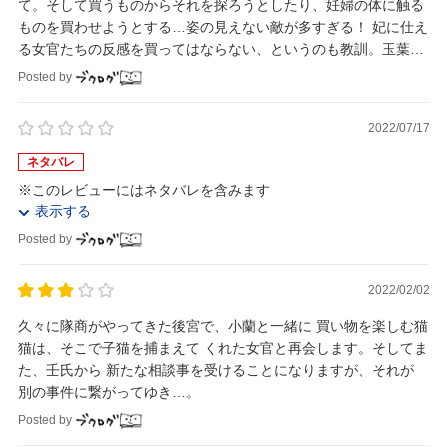
て。そして買うものからそれを探ろうとしたり、妊婦の体に触る
ものを買わせようとする…姿の見えない敵が多すぎる！ 妃に仕え
る女官たちの反感を買ってはならない、というのも教訓。玉葉妃
の女官たちがほのぼのしていて癒される…。
Posted by
2022/07/17
ネタバレ
※このレビューにはネタバレを含みます
表示する
Posted by
2022/02/02
久々に隊商がやってきた後宮で、小蘭と一緒に 買い物を楽しむ猫
猫は、そこで子猫を捕まえて くれた女官と再会します。そしてま
た、壬氏から 新たな相談事を受けることになりますが、それが
別の事件に繋がってゆき…。
Posted by