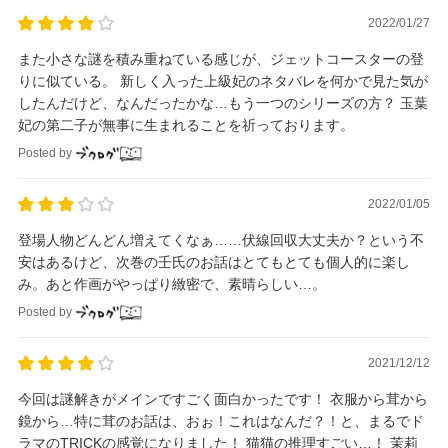
2022/01/27
また小さな謎を積み重ねている感じが、ジェットコースターの登
りに似ている。 新しく入った上級妃のネタバレを何かで見た気が
したんだけど、なんだったかな…もう一つのシリーズの方？ 玉葉
妃の第二子が無事に生まれることを祈っております。
Posted by
2022/01/05
登場人物どんどん増えてくなぁ……伏線回収大丈夫か？という不
安はあるけど、次巻の壬氏のお話はとてもとても個人的に楽し
み。あと作画がやっぱり緻密で、素晴らしい…。
Posted by
2021/12/12
今回は謎解きがメインですごく面白かったです！ 衣服から茸から
鏡から…特に茸のお話は、おぉ！これはなんだ？！と、まるでド
ラマのTRICKの感覚になりました！ 猫猫の推理すごい…！ 茉莉