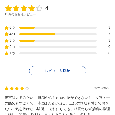
4
15件のお客様レビュー
5つ
3
4つ
7
3つ
3
2つ
0
1つ
0
レビューを投稿
2025/09/08
後宮は大奥みたい。 隊商からしか買い物ができないし、女官同士
の嫉妬もすごくて、時には死者が出る。王妃の懐妊も隠しておき
たい、気を抜けない場所。 それにしても、相変わらず猫猫の推理
は鋭い。次巻への伏線と思われることが多く、楽しみ。