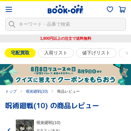
1,800円以上の注文で
送料無料
宅配買取
入荷リスト
値下げリスト
映
トップ
呪術廻戦(10)
商品レビュー
呪術廻戦(10)
の商品レビュー
呪術廻戦(10)
芥見下々(著者)