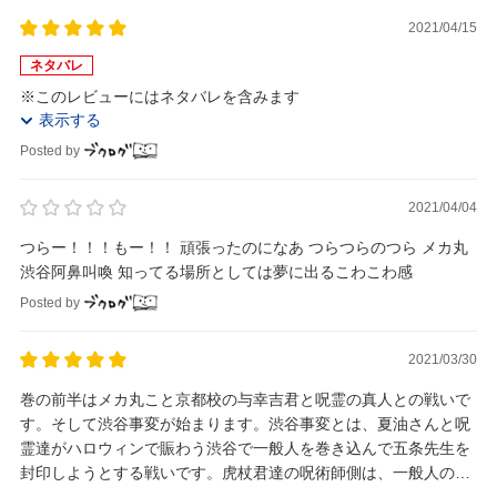
2021/04/15
ネタバレ
※このレビューにはネタバレを含みます
表示する
Posted by
2021/04/04
つらー！！！もー！！ 頑張ったのになあ つらつらのつら メカ丸
渋谷阿鼻叫喚 知ってる場所としては夢に出るこわこわ感
Posted by
2021/03/30
巻の前半はメカ丸こと京都校の与幸吉君と呪霊の真人との戦いで
す。そして渋谷事変が始まります。渋谷事変とは、夏油さんと呪
霊達がハロウィンで賑わう渋谷で一般人を巻き込んで五条先生を
封印しようとする戦いです。虎杖君達の呪術師側は、一般人の救
出ほか事態の解決に向かいますが……。 感想として...