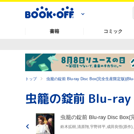
書籍
コミック
トップ
虫籠の錠前 Blu-ray Disc Box(完全生産限定版)(Blu-ra
虫籠の錠前 Blu-ray Disc Box(
鈴木拡樹,清原翔,宇野祥平,成田良悟(原作),