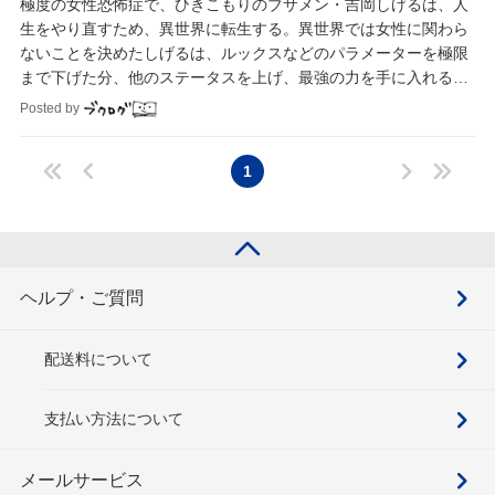
極度の女性恐怖症で、ひきこもりのブサメン・吉岡しげるは、人
生をやり直すため、異世界に転生する。異世界では女性に関わら
ないことを決めたしげるは、ルックスなどのパラメーターを極限
まで下げた分、他のステータスを上げ、最強の力を手に入れるの
だが……。
Posted by
1
ヘルプ・ご質問
配送料について
支払い方法について
メールサービス