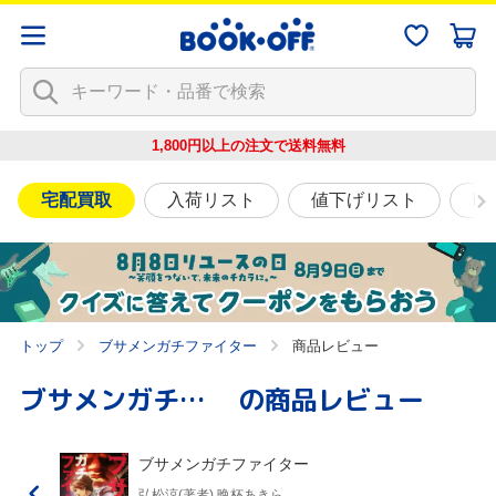
1,800円以上の注文で
送料無料
宅配買取
入荷リスト
値下げリスト
映
トップ
ブサメンガチファイター
商品レビュー
ブサメンガチファイター
の商品レビュー
ブサメンガチファイター
弘松涼(著者),晩杯あきら