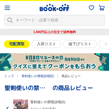
1,800円以上の注文で
送料無料
宅配買取
入荷リスト
値下げリスト
映
トップ
聖剣使いの禁呪詠唱(5)
商品レビュー
聖剣使いの禁呪詠唱(5)
の商品レビュー
聖剣使いの禁呪詠唱(5)
あわむら赤光(著者)