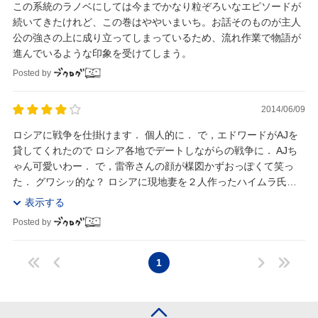
この系統のラノベにしては今までかなり粒ぞろいなエピソードが
続いてきたけれど、この巻はややいまいち。お話そのものが主人
公の強さの上に成り立ってしまっているため、流れ作業で物語が
進んでいるような印象を受けてしまう。
Posted by
2014/06/09
ロシアに戦争を仕掛けます． 個人的に． で，エドワードがAJを
貸してくれたので ロシア各地でデートしながらの戦争に． AJち
ゃん可愛いわー． で，雷帝さんの顔が楳図かずおっぽくて笑っ
た． グワシッ的な？ ロシアに現地妻を２人作ったハイムラ氏．
嫁達が正妻の座を争って戦争を始めるの...
表示する
Posted by
1