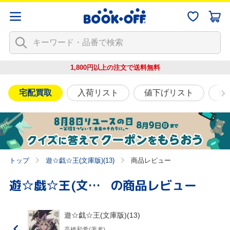
1,800円以上の注文で
送料無料
宅配買取
入荷リスト
値下げリスト
映
トップ
遊☆戯☆王(文庫版)(13)
商品レビュー
遊☆戯☆王(文庫版)(13)
の商品レビュー
遊☆戯☆王(文庫版)(13)
高橋和希(著者)