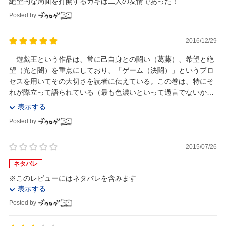
絶望的な局面を打開するカギは二人の友情であった！
Posted by
2016/12/29
遊戯王という作品は、常に己自身との闘い（葛藤）、希望と絶
望（光と闇）を重点にしており、「ゲーム（決闘）」というプロ
セスを用いてその大切さを読者に伝えている。この巻は、特にそ
れが際立って語られている（最も色濃いといって過言でないかも
しれない）。 この巻は、主人公「遊戯」と、そ...
表示する
Posted by
2015/07/26
ネタバレ
※このレビューにはネタバレを含みます
表示する
Posted by