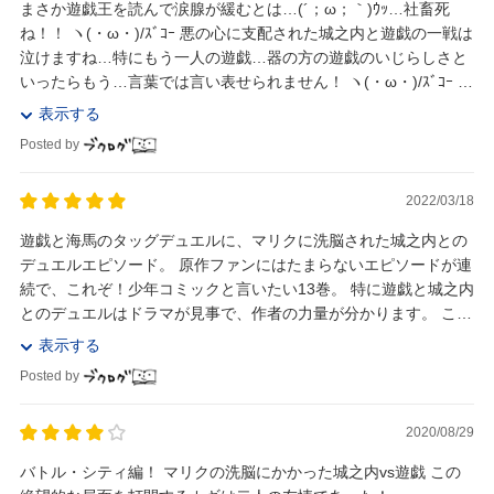
まさか遊戯王を読んで涙腺が緩むとは…(´；ω；｀)ｳｯ…社畜死
ね！！ ヽ(・ω・)/ｽﾞｺｰ 悪の心に支配された城之内と遊戯の一戦は
泣けますね…特にもう一人の遊戯…器の方の遊戯のいじらしさと
いったらもう…言葉では言い表せられません！ ヽ(・ω・)/ｽﾞｺｰ こ
んな展開があ...
表示する
Posted by
2022/03/18
遊戯と海馬のタッグデュエルに、マリクに洗脳された城之内との
デュエルエピソード。 原作ファンにはたまらないエピソードが連
続で、これぞ！少年コミックと言いたい13巻。 特に遊戯と城之内
とのデュエルはドラマが見事で、作者の力量が分かります。 この
エピソードが１番好きな方も多いのではない...
表示する
Posted by
2020/08/29
バトル・シティ編！ マリクの洗脳にかかった城之内vs遊戯 この