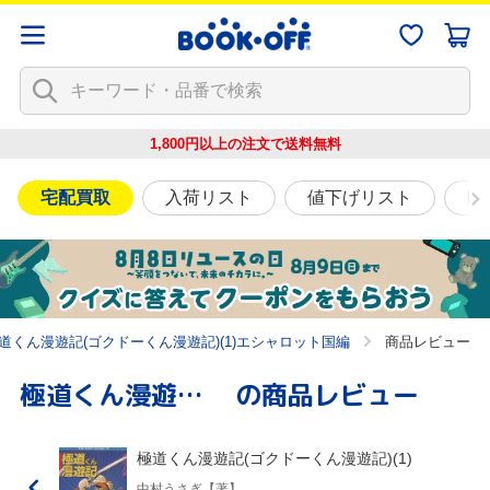
1,800円以上の注文で
送料無料
宅配買取
入荷リスト
値下げリスト
映
道くん漫遊記(ゴクドーくん漫遊記)(1)エシャロット国編
商品レビュー
極道くん漫遊記(ゴクドーくん漫遊記)(1)
の商品レビュー
極道くん漫遊記(ゴクドーくん漫遊記)(1)
中村うさぎ【著】