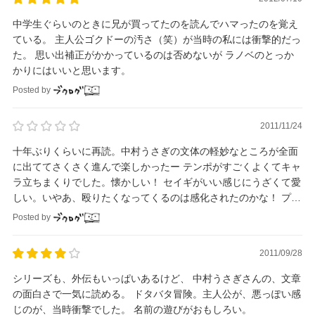
中学生ぐらいのときに兄が買ってたのを読んでハマったのを覚え
ている。 主人公ゴクドーの汚さ（笑）が当時の私には衝撃的だっ
た。 思い出補正がかかっているのは否めないが ラノベのとっか
かりにはいいと思います。
Posted by
2011/11/24
十年ぶりくらいに再読。中村うさぎの文体の軽妙なところが全面
に出ててさくさく進んで楽しかったー テンポがすごくよくてキャ
ラ立ちまくりでした。懐かしい！ セイギがいい感じにうざくて愛
しい。いやあ、殴りたくなってくるのは感化されたのかな！ プリ
ンス早く出てこないかなー
Posted by
2011/09/28
シリーズも、外伝もいっぱいあるけど、 中村うさぎさんの、文章
の面白さで一気に読める。 ドタバタ冒険。主人公が、悪っぽい感
じのが、当時衝撃でした。 名前の遊びがおもしろい。