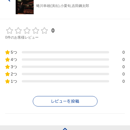
蜷川幸雄(演出),小栗旬,吉田鋼太郎
0
0件のお客様レビュー
5つ
0
4つ
0
3つ
0
2つ
0
1つ
0
レビューを投稿