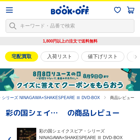
1,800円以上の注文で
送料無料
宅配買取
入荷リスト
値下げリスト
映
ーズ NINAGAWA×SHAKESPEARE Ⅲ DVD-BOX
商品レビュー
彩の国シェイクスピア・シリーズ NINAGAWA×SHAKESPEARE Ⅲ DVD-BOX
の商品レビュー
彩の国シェイクスピア・シリーズ
NINAGAWA×SHAKESPEARE Ⅲ DVD-BOX