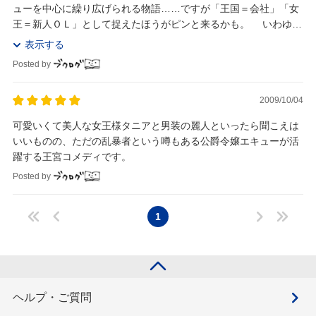
ューを中心に繰り広げられる物語……ですが「王国＝会社」「女
王＝新人ＯＬ」として捉えたほうがピンと来るかも。 いわゆる
少女漫画に分類されるのでしょうが、地に足のつ...
表示する
Posted by
2009/10/04
可愛いくて美人な女王様タニアと男装の麗人といったら聞こえは
いいものの、ただの乱暴者という噂もある公爵令嬢エキューが活
躍する王宮コメディです。
Posted by
1
ヘルプ・ご質問